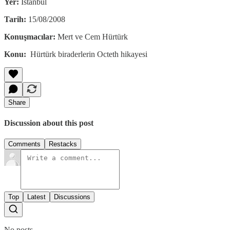
Yer:
İstanbul
Tarih:
15/08/2008
Konuşmacılar:
Mert ve Cem Hürtürk
Konu:
Hürtürk biraderlerin Octeth hikayesi
Share
Discussion about this post
Comments
Restacks
Top
Latest
Discussions
No posts