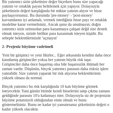
Bir yatırımcı sizin şirketinize değer biçerken bunu size yapacağı
yatırım ve ortaklık payını belirlemek için yapıyor. Dolayısıyla
şirketinizin değeri karşılığında bir miktar yatırım alıyor ve hisse
paylaşıyorsunuz. Bu durumda 'pre-money' - 'post-money'
kavramlarını iyi anlamalı, vermek istediğiniz hisse payı ve ortaklık
modeline karar vermelisiniz. Ancak şunu da unutmayın; doğru
yatırımcı sizin sırtınızdan para kazanmaya çalışan değil size destek
olmak isteyen, sizinle birlikte para kazanmak isteyen kişidir. Bu
sebeple beklentilerinizde 'uçmayın'
2- Projeniz büyüme vadetmeli
Yeni bir girişimci ve yeni fikirler... Eğer arkasında kendini daha önce
kanıtlamış girişimciler yoksa her yatırım büyük risk taşır.
Girişimciler daha önce başarmış olsa bile başarısızlık ihtimali her
zaman vardır. Düşünün, birçok yatırımcı parasını daha risksiz işlere
yatırabilir. Size yatırım yaparak bir risk alıyorsa beklentilerinin
yüksek olması da normal.
Birçok yatırımcı bu risk karşılığında 10 katı büyüme görmek
isteyecektir. Yani günün birinde kendi hisselerini satıp çıkma zamanı
geldiğinde parasını 10'a katlamayı ister. Dolayısıyla siz de projenizin
büyüme potansiyeli olduğundan emin olmalı ve bunu
göstermelisiniz. Bunu ne kadar iyi yansıtırsanız şirketinizin değeri o
kadar yüksek olacaktır.