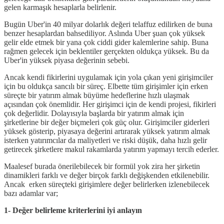
gelen karmaşık hesaplarla belirlenir.
Bugün Uber'in 40 milyar dolarlık değeri telaffuz edilirken de buna
benzer hesaplardan bahsediliyor. Aslında Uber şuan çok yüksek
gelir elde etmek bir yana çok ciddi gider kalemlerine sahip. Buna
rağmen gelecek için beklentiler gerçekten oldukça yüksek. Bu da
Uber'in yüksek piyasa değerinin sebebi.
Ancak kendi fikirlerini uygulamak için yola çıkan yeni girişimciler
için bu oldukça sancılı bir süreç. Elbette tüm girişimler için erken
süreçte bir yatırım almak büyüme hedeflerine hızlı ulaşmak
açısından çok önemlidir. Her girişimci için de kendi projesi, fikirleri
çok değerlidir. Dolayısıyla başlarda bir yatırım almak için
şirketlerine bir değer biçmeleri çok güç olur. Girişimciler giderleri
yüksek gösterip, piyasaya değerini artırarak yüksek yatırım almak
isterken yatırımcılar da maliyetleri ve riski düşük, daha hızlı gelir
getirecek şirketlere makul rakamlarda yatırım yapmayı tercih ederler.
Maalesef burada önerilebilecek bir formül yok zira her şirketin
dinamikleri farklı ve değer birçok farklı değişkenden etkilenebilir.
Ancak erken süreçteki girişimlere değer belirlerken izlenebilecek
bazı adamlar var;
1- Değer belirleme kriterlerini iyi anlayın