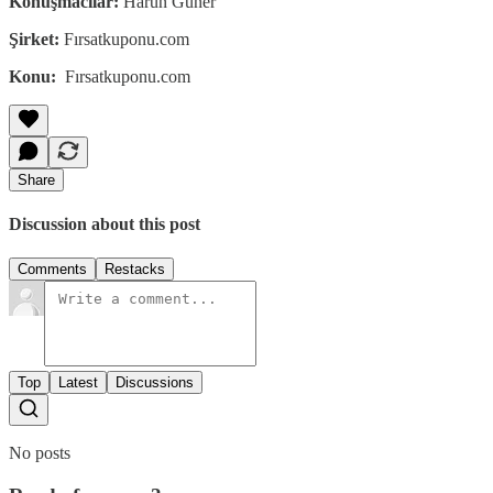
Konuşmacılar:
Harun Güner
Şirket:
Fırsatkuponu.com
Konu:
Fırsatkuponu.com
Share
Discussion about this post
Comments
Restacks
Top
Latest
Discussions
No posts