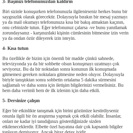
3- Başınızı telefonunuzdan kaldırın
Biri sizinle konuşurken telefonunuzla ilgilenirseniz herkes bunu bir
saygısızlık olarak görecektir. Dolayısıyla bırakın bir mesaj yazmayı
ya da mail okumayı telefonunuza kısa bir bakış atmaktan kaçının,
onu cebinizde tutun. Eğer telefonunuz çalarsa -ve bunu yanıtlamak
zorundaysanız - karşınızdaki kişinin cümlesinin bitmesine izin verin
ya da ondan özür dileyerek izin isteyin.
4- Kısa tutun
Bu özellikle de bizim için önemli bir madde çünkü sahnede,
televizyonda ya da bir sohbette olsun konuşmayı uzatmayı çok
seviyoruz. Bu da bir noktadan sonra konunun ilk konuşmada
gitmemesi gereken noktalara gitmesine neden oluyor. Dolayısıyla
biriyle tanıştıktan sonra sohbetin ortalama 5 dakika sürmesini
sağlamalı ve daha sonra için iletişim bilgilerinizi vermelisiniz. Bu
hem daha verimli hem de ilk izlenim için daha etkili.
5- Dersinize çalışın
Eğer bir etkinlikte tanışmak için birini gözünüze kestirdiyseniz
onunla ilgili bir ön araştırma yapmak çok etkili olabilir. İnsanlar,
onları ne kadar iyi tanıdığınızı gösterdiğinizde sizden
etkileneceklerdir. Elbette özel hayatına dair çok kapsamlı bilgiler
toplayın demiyoruz. Ancak biraz detay iyidir.