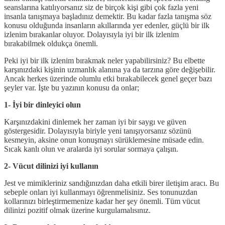
seanslarına katılıyorsanız siz de birçok kişi gibi çok fazla yeni
insanla tanışmaya başladınız demektir. Bu kadar fazla tanışma söz
konusu olduğunda insanların akıllarında yer edenler, güçlü bir ilk
izlenim bırakanlar oluyor. Dolayısıyla iyi bir ilk izlenim
bırakabilmek oldukça önemli.
Peki iyi bir ilk izlenim bırakmak neler yapabilirsiniz? Bu elbette
karşınızdaki kişinin uzmanlık alanına ya da tarzına göre değişebilir.
Ancak herkes üzerinde olumlu etki bırakabilecek genel geçer bazı
şeyler var. İşte bu yazının konusu da onlar;
1- İyi bir dinleyici olun
Karşınızdakini dinlemek her zaman iyi bir saygı ve güven
göstergesidir. Dolayısıyla biriyle yeni tanışıyorsanız sözünü
kesmeyin, aksine onun konuşmayı sürüklemesine müsade edin.
Sıcak kanlı olun ve aralarda iyi sorular sormaya çalışın.
2- Vücut dilinizi iyi kullanın
Jest ve mimikleriniz sandığınızdan daha etkili birer iletişim aracı. Bu
sebeple onları iyi kullanmayı öğrenmelisiniz. Ses tonunuzdan
kollarınızı birleştirmemenize kadar her şey önemli. Tüm vücut
dilinizi pozitif olmak üzerine kurgulamalısınız.