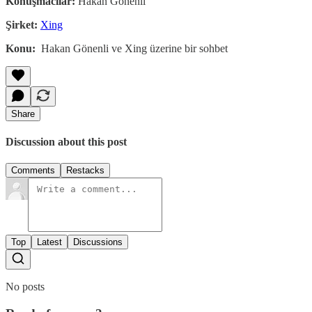
Konuşmacılar:
Hakan Gönenli
Şirket:
Xing
Konu:
Hakan Gönenli ve Xing üzerine bir sohbet
Share
Discussion about this post
Comments
Restacks
Top
Latest
Discussions
No posts