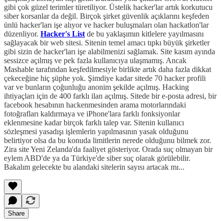
gibi çok güzel terimler türetiliyor. Üstelik hacker'lar artık korkutucu
siber korsanlar da değil. Birçok şirket güvenlik açıklarını keşfeden
ünlü hacker'ları işe alıyor ve hacker buluşmaları olan hackatlon'lar
düzenliyor.
Hacker's List
de bu yaklaşımın kitlelere yayılmasını
sağlayacak bir web sitesi. Sitenin temel amacı tıpkı büyük şirketler
gibi sizin de hacker'ları işe alabilmenizi sağlamak. Site kasım ayında
sessizce açılmış ve pek fazla kullanıcıya ulaşmamış. Ancak
Mashable tarafından keşfedilmesiyle birlikte artık daha fazla dikkat
çekeceğine hiç şüphe yok. Şimdiye kadar sitede 70 hacker profili
var ve bunların çoğunluğu anonim şekilde açılmış. Hacking
ihtiyaçları için de 400 farklı ilan açılmış. Sitede bir e-posta adresi, bir
facebook hesabının hackenmesinden arama motorlarındaki
fotoğrafları kaldırmaya ve iPhone'lara farklı fonksiyonlar
eklenmesine kadar birçok farklı talep var. Sitenin kullanıcı
sözleşmesi yasadışı işlemlerin yapılmasının yasak olduğunu
belirtiyor olsa da bu konuda limitlerin nerede olduğunu bilmek zor.
Zira site Yeni Zelanda'da faaliyet gösteriyor. Orada suç olmayan bir
eylem ABD'de ya da Türkiye'de siber suç olarak görülebilir.
Bakalım gelecekte bu alandaki sitelerin sayısı artacak mı...
Share