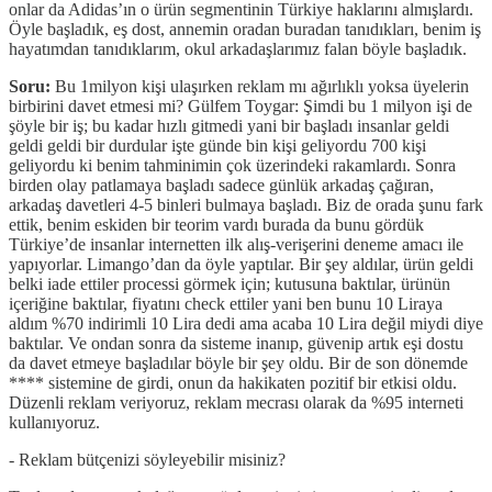
onlar da Adidas’ın o ürün segmentinin Türkiye haklarını almışlardı.
Öyle başladık, eş dost, annemin oradan buradan tanıdıkları, benim iş
hayatımdan tanıdıklarım, okul arkadaşlarımız falan böyle başladık.
Soru:
Bu 1milyon kişi ulaşırken reklam mı ağırlıklı yoksa üyelerin
birbirini davet etmesi mi? Gülfem Toygar: Şimdi bu 1 milyon işi de
şöyle bir iş; bu kadar hızlı gitmedi yani bir başladı insanlar geldi
geldi geldi bir durdular işte günde bin kişi geliyordu 700 kişi
geliyordu ki benim tahminimin çok üzerindeki rakamlardı. Sonra
birden olay patlamaya başladı sadece günlük arkadaş çağıran,
arkadaş davetleri 4-5 binleri bulmaya başladı. Biz de orada şunu fark
ettik, benim eskiden bir teorim vardı burada da bunu gördük
Türkiye’de insanlar internetten ilk alış-verişerini deneme amacı ile
yapıyorlar. Limango’dan da öyle yaptılar. Bir şey aldılar, ürün geldi
belki iade ettiler processi görmek için; kutusuna baktılar, ürünün
içeriğine baktılar, fiyatını check ettiler yani ben bunu 10 Liraya
aldım %70 indirimli 10 Lira dedi ama acaba 10 Lira değil miydi diye
baktılar. Ve ondan sonra da sisteme inanıp, güvenip artık eşi dostu
da davet etmeye başladılar böyle bir şey oldu. Bir de son dönemde
**** sistemine de girdi, onun da hakikaten pozitif bir etkisi oldu.
Düzenli reklam veriyoruz, reklam mecrası olarak da %95 interneti
kullanıyoruz.
- Reklam bütçenizi söyleyebilir misiniz?