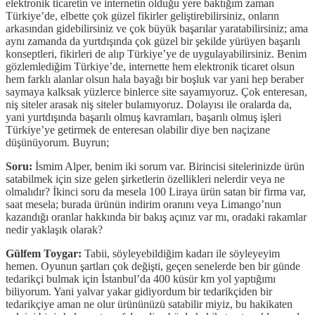
elektronik ticaretin ve internetin olduğu yere baktığım zaman
Türkiye’de, elbette çok güzel fikirler geliştirebilirsiniz, onların
arkasından gidebilirsiniz ve çok büyük başarılar yaratabilirsiniz; ama
aynı zamanda da yurtdışında çok güzel bir şekilde yürüyen başarılı
konseptleri, fikirleri de alıp Türkiye’ye de uygulayabilirsiniz. Benim
gözlemlediğim Türkiye’de, internette hem elektronik ticaret olsun
hem farklı alanlar olsun hala bayağı bir boşluk var yani hep beraber
saymaya kalksak yüzlerce binlerce site sayamıyoruz. Çok enteresan,
niş siteler arasak niş siteler bulamıyoruz. Dolayısı ile oralarda da,
yani yurtdışında başarılı olmuş kavramları, başarılı olmuş işleri
Türkiye’ye getirmek de enteresan olabilir diye ben naçizane
düşünüyorum. Buyrun;
Soru:
İsmim Alper, benim iki sorum var. Birincisi sitelerinizde ürün
satabilmek için size gelen şirketlerin özellikleri nelerdir veya ne
olmalıdır? İkinci soru da mesela 100 Liraya ürün satan bir firma var,
saat mesela; burada ürünün indirim oranını veya Limango’nun
kazandığı oranlar hakkında bir bakış açınız var mı, oradaki rakamlar
nedir yaklaşık olarak?
Gülfem Toygar:
Tabii, söyleyebildiğim kadarı ile söyleyeyim
hemen. Oyunun şartları çok değişti, geçen senelerde ben bir günde
tedarikçi bulmak için İstanbul’da 400 küsür km yol yaptığımı
biliyorum. Yani yalvar yakar gidiyordum bir tedarikçiden bir
tedarikçiye aman ne olur ürününüzü satabilir miyiz, bu hakikaten