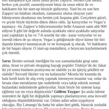
Her kampanya için farklı farklı şeyler yapıyor. Herkes çok istekli,
herkes çok pozitif; zannediyorum biraz da onun etkisi ile ve
hakikaten biz bir start-up hissiyle gidiyoruz. Yani bu en son ben
Zappos’un kitabını okudum, zamanınız olursa okuyun yani
bilmiyorum okudunuz mu benim çok hoşuma gitti. Gerçekten güzel,
ve şeyde böyle tüylerim diken diken oldu. İşi kuruyorlar ve Vegas’a
taşımaya –bu Zappos’u biliyorsunuzdur belki Amazon satın aldı 900
milyon $ gibi bir değerle aslında ayakkabı sitesi ayakkabı satıyorlar
yani yaptıkları iş bu ve 7-8 senelik bir site– karar veriyorlar ve en
önemli etken de şu oluyor, Vegas’a gittiğimizde diyor kimse bir biri
dışında kimseyi tanımayacak ve ne konuşsak iş olacak. Ve hakikaten
de bir başarı oluyor. O start-up mantalitesi, o heyecanı kaybetmemek
çok önemli.
Soru:
Benim sormak istediğim bu son zamanlardaki grup satın
alma, fırsat ve private shopping bayağı popüler Türkiye’de de; fakat
iki yıl sonra bunların pozisyonu ne olabilir ya da işleyiş şekilleri ne
olabilir? İnovatif fikirler var mı kafanızda? Mesela bir kısımda da
hala kredi kartı ile alış-veriş yapmak istemeyen insanlar var, onlar da
fırsata olan meraklarını işte outletlerde veya takip ederek normal
bazlardaki indirimlerde gideriyorlar. Sizin böyle bir sisteme karşı
eğilimiz var mı veya düşünceniz?
Gülfem Toygar:
Şu anda ödeme
sistemleri ile ilgili bir değişiklik yapmayı planlamıyoruz ama inovatif
olduğunu düşündüklerimiz var. Onları adım adım uyguluyor
olacağız. Biz Limango’da hatta bir adım ileri gittik, birazcık zorladık