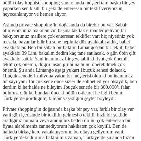
bütün olay impulse shopping yani o anda müşteri tam başka bir şey
yaparken sen kısıtlı bir şekilde enteresan bir teklif veriyorsun,
heyecanlanıyor ve hemen alıyor.
Aslında private shopping’in doğasında da birebir bu var. Sabah
oturuyorsunuz makinanızın başına tak tak e-mailler geliyor, bir
bakıyorsunuz maillere çok enteresan teklifler var; hiç niyetiniz yok
mesela, bayanlar bilir bu sene hepimiz düz ayakkabı aldık, babet
ayakkabılar. Ben bir sabah bir baktım Limango’dan bir teklif; babet
ayakkabı 39 Lira, bakalım dedim kaç tane satılacak, o gün 6bin çift
ayakkabı sattık. Yani inanılmaz bir şey, tabii ki fiyat çok önemli,
teklif çok önemli, doğru insan grubuna bunu önerebilmek çok
önemli. Şu anda Limango aşağı yukarı 1buçuk senesi dolacak.
1buçuk senede 1 milyona yakın bir müşterisi oldu ki bu inanılmaz
bir sayı yani 1buçuk sene önce sizler ile sohbet ediyor olsaydık, ben
derdim ki herhalde ne bileyim 1buçuk senede bir 300.000’i falan
buluruz. Çünkü bundan önceki bütün e-ticaret ile ilgili benim
Türkiye’de gördüğüm, birebir yaşadığım şeyler böyleydi.
Private shopping’in doğasında başka bir şey var, farklı bir olay var
yani gün içerisinde bir teklifin gelmesi o teklifi, hızlı bir şekilde
aradığınız numara veya aradığınız beden ürünü çok enteresan bir
fiyata alabilmeniz zannediyorum hakikaten çok keyifli. Ben de
haftada birkaç kere yakalanıyorum, bu oltaya geliyorum yani.
Türkiye’deki duruma baktığımız zaman, Türkiye’de şu anda bizim