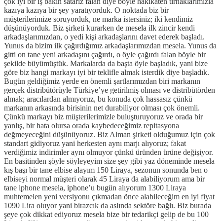
çok iyi bir iş bakın satarız falan diye böyle hakikaten tırnaklarımızla
kazıya kazıya bir şey yaratıyorduk. O noktada biz bir
müşterilerimize soruyorduk, ne marka istersiniz; iki kendimiz
düşünüyorduk. Biz şirketi kurarken de mesela ilk zincir kendi
arkadaşlarımızdan, o yedi kişi arkadaşlarını davet ederek başladı.
Yunus da bizim ilk çağırdığımız arkadaşlarımızdan mesela. Yunus da
gitti on tane yeni arkadaşını çağırdı, o öyle çağırdı falan böyle bir
şekilde büyümüştük. Markalarda da başta öyle başladık, yani bize
göre biz hangi markayı iyi bir teklifle almak isterdik diye başladık.
Bugün geldiğimiz yerde en önemli şartlarımızdan biri markanın
gerçek distribütörüyle Türkiye’ye getirilmiş olması ve distribütörden
almak; aracılardan almıyoruz, bu konuda çok hassasız çünkü
markanın arkasında birisinin net durabiliyor olması çok önemli.
Çünkü markayı biz müşterilerimizle buluşturuyoruz ve orada bir
yanlış, bir hata olursa orada kaybedeceğimiz repitasyona
değmeyeceğini düşünüyoruz. Biz Alman şirketi olduğumuz için çok
standart gidiyoruz yani herkesten aynı marjı alıyoruz; fakat
verdiğimiz indirimler aynı olmuyor çünkü üründen ürüne değişiyor.
En basitinden şöyle söyleyeyim size şey gibi yaz döneminde mesela
kış başı bir tane elbise alayım 150 Liraya, sezonun sonunda ben o
elbiseyi normal müşteri olarak 45 Liraya da alabiliyorum ama bir
tane iphone mesela, iphone’u bugün alıyorum 1300 Liraya
muhtemelen yeni versiyonu çıkmadan önce alabileceğim en iyi fiyat
1090 Lira oluyor yani birazcık da aslında sektöre bağlı. Biz burada
şeye çok dikkat ediyoruz mesela bize bir tedarikçi gelip de bu 100