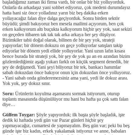
başladığımız zaman iki firma vardı, bir onlar bir biz yolluyorduk.
Onlarla da arkadaşız yani sohbet ediyoruz, çok medeni durumdayız
hatta hani siz önce yolladınız yarın biz beş dakika erken
yollayacağız falan diye dalga geçiyorduk. Sonra birden sektör
büyüdü; şimdi bakıyoruz ben mesela mailimi açıyorum, ben çok
erken kalkıyorum altı buçukta kalkıyorum hiçbir şey yok, saat sekizi
on geçeden itibaren tak tak tak arka arkaya her şey düşüyor.
Bizimkiler tabii doğal olarak, bilinen de bir şey yok, strateji
yapıyorlar; bir dönem dokuzu on geçe yolluyorlar satışları takip
ediyorlar bir dönem yedi ellide yolluyorlar. Yani uzun lafın kısası
bence burada bir strateji yok, bir şey de yok şu an en azından bizim
gözlemlediğimiz aşağı yukarı farklı on küçük segment denedik, bir
şey de değişmedi. Yani şeyi biliyoruz bir tek, bankacı hanımlar
sabah dokuzdan önce bakıyor onun için dokuzdan önce yolluyoruz.
- Yani sabah onda gönderemezsiniz ama yani, yedi ile dokuz arası.
Yok yok, şey dokuz sınır.
Soru:
Ürünlerin koyulma aşamasını sormak istiyorum, oturup
toplantı masasında düşünülüyor mu hani bu hafta şu çok sattı falan
diye…
Gülfem Toygar:
Şöyle yapıyorduk; ilk başta şöyle başladık, işte
dedik ki haftada yedi gün var Pazar günleri hiçbir şey
yapmayacağız, cumartesi de yapmayalım. Beş gün var; peki bu beş
günde işte biz kadın, erkek yakalamak istiyoruz ve anne, babaları