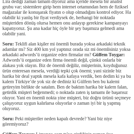
Lira dediği zaman tamam diyoruz ama içeride mesela bir analist
grubu var; sistemlere girip hem internet ortamından hem de fiziksel
mağazalar ile konuşarak fiyatın o olup olmadığını kontrol ediyor. Ha
olabilir ki yanlış bir fiyat verdiysek de, herhangi bir noktada
müşteriden dönüş olursa hemen onu anlayıp gerekirse kampanyayı
kapatıyoruz. Şu ana kadar hiç öyle bir şey başımıza gelmedi ama
olabilir yani.
Soru:
Teklifi alan kişiler mi önemli burada yoksa arkadaki teknik
adamlar mı? Siz 400 km yol yaptınız orada siz mi önemlisiniz yoksa
arkadaki adwords’ü organize eden firmalar mı?
Gülfem Toygar:
Adwords’ü organize eden firma önemli değil, çünkü onlarla bir
alakası yok olayın. Biz de önemli değiliz, müşterinin, koyduğunuz
ürün enteresan mesela, verdiği tepki çok önemi; yani sizinle biz
harika bir deal yaptık mesela kafa kafaya verdik, ben dedim ki ya bu
kalem Türkiye’de yok siz de dediniz ki Gülfem ben bu kalemi
getireyim birlikte de satalım. Ben de baktım harika bir kalem falan,
getirdik müşteri beğenmedi; o noktada zaten iş tamamı ile başarısız
oluyor. Yani en önemli nokta yine müşteri, biz doğru ürünü seçmeye
çalışıyoruz uygun kalırlarsa oluyorlar o zaman iyi bir iş yapmış
oluyoruz.
Soru:
Peki müşteriler neden kapalı devrede? Yani biz niye
göremiyoruz?