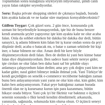
Toplantıdan sonra kulağınıza söyleyeyim istiyorsanız, şimdi canlı
yayın falan rakipler seyrediyordur.
Soru:
Başka private shopping siteleri de çıkmaya başladı, burada
kim ayakta kalacak ve ne kadar süre marjınızı koruyabileceksiniz?
Gülfem Toygar:
Çok güzel soru. 2 gün önce, konusunda çok
uzman bir beyefendiyle konuşuyorduk, işte biz de buna benzer
kendi aramızda şeyler yapıyoruz işte kim ayakta kalır ne olur acaba
falan. Onla da sohbet ederken bir dakika bir dakika dur dedi, bütün
sanayici, iş adamı bilmem kim falan bir iş kurar ondan sonra da şeyi
düşünür dedi; acaba o batacak mı, o batar o zaman sektörde bir kişi
iner, o batar bilmem ne olur. Aman dedi bir kere böyle
düşünmeyeceksin dedi falan. Ben de dedim ki yani ben kimse batar
falan diye düşünmüyordum. Ben sadece hani sektör nereye gider,
işte ciroları ne olur falan ben daha hani saf bir şekilde olayı
anlamaya çalışıyordum falan dedim; ama şey çok doğru yani kim ne
kadar gider, nasıl gideri bilmeye imkân ihtimal yok. Yani Türkiye’de
kendi geçirdiğim on senelik e-commerce tecrübeme baktığım zaman
bunu ben anlayamıyorum yani yarın ne olur kim olur, kim gider, kim
kalırı ben anlayamıyorum. Fakat şeye baktığımız zaman burada
önemli olan ne iş kurarsanız kurun işin para kazanması, bütün
hikaye orada bitiyor. Yani çok iyi bir fikriniz var baktınız o üçüncü
senenin sonunda o fikir kendi kendini döndürmeli; arkanızda,
yanınızda, sağınızda, solunuzda kim olursa olsun. O üçüncü seneyi