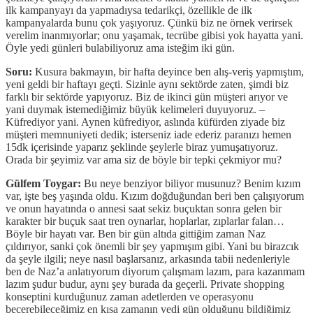
ilk kampanyayı da yapmadıysa tedarikçi, özellikle de ilk
kampanyalarda bunu çok yaşıyoruz. Çünkü biz ne örnek verirsek
verelim inanmıyorlar; onu yaşamak, tecrübe gibisi yok hayatta yani.
Öyle yedi günleri bulabiliyoruz ama isteğim iki gün.
Soru:
Kusura bakmayın, bir hafta deyince ben alış-veriş yapmıştım,
yeni geldi bir haftayı geçti. Sizinle aynı sektörde zaten, şimdi biz
farklı bir sektörde yapıyoruz. Biz de ikinci gün müşteri arıyor ve
yani duymak istemediğimiz büyük kelimeleri duyuyoruz. –
Küfrediyor yani. Aynen küfrediyor, aslında küfürden ziyade biz
müşteri memnuniyeti dedik; isterseniz iade ederiz paranızı hemen
15dk içerisinde yaparız şeklinde şeylerle biraz yumuşatıyoruz.
Orada bir şeyimiz var ama siz de böyle bir tepki çekmiyor mu?
Gülfem Toygar:
Bu neye benziyor biliyor musunuz? Benim kızım
var, işte beş yaşında oldu. Kızım doğduğundan beri ben çalışıyorum
ve onun hayatında o annesi saat sekiz buçuktan sonra gelen bir
karakter bir buçuk saat tren oynarlar, hoplarlar, zıplarlar falan…
Böyle bir hayatı var. Ben bir gün altıda gittiğim zaman Naz
çıldırıyor, sanki çok önemli bir şey yapmışım gibi. Yani bu birazcık
da şeyle ilgili; neye nasıl başlarsanız, arkasında tabii nedenleriyle
ben de Naz’a anlatıyorum diyorum çalışmam lazım, para kazanmam
lazım şudur budur, aynı şey burada da geçerli. Private shopping
konseptini kurduğunuz zaman adetlerden ve operasyonu
becerebileceğimiz en kısa zamanın yedi gün olduğunu bildiğimiz