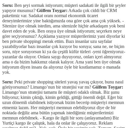
Soru:
Ben şeyi sormak istiyorum; müşteri sadakati ile ilgili bir şeyler
yapıyor musunuz?
Gülfem Toygar:
Arkada çok ciddi bir CRM
paketimiz var. Sadakat oranı normal ekonomik ticaret
deneyimlerimize yine baktığımızda ona göre çok ama çok yüksek. -
Sitenize üye olmak istedim, ama sitenizde hiçbir arkadaşım yok beni
davet eden de yok. Ben oraya üye olmak istiyorum; seçerken neye
göre seçiyorsunuz? Açıklama yazıyor müşterilerimiz yani diyorlar ki
ben private shoppingi merak ettim. Bazı insanlar uzu sayfalar
yazabiliyorlar bazı insanlar çok kızıyor bu soruya; sana ne, ne biçim
soru, niye soruyorsun ki ya da çeşitli küfür türleri -yeni öğreniyoruz-
yazanlar da oluyor. Onlara saygı duyuyoruz, onları içeri almıyoruz
ama o da bizim hakkımız olarak kalıyor. Ama yani ben üye olmak
istiyorum diyen insanı da alıyoruz öyle bir kısıtlamamız o manada
yok.
Soru:
Peki private shopping siteleri yavaş yavaş çıkıyor, bunu nasıl
görüyorsunuz? Limango’nun bir stratejisi var mı?
Gülfem Toygar:
Limango’nun stratejisi tamamı ile müşteri odaklı olmak. Biz şunu
biliyoruz; kimin çıktığı, kimin geldiği, gittiği önemli değil. Eğer biz
uzun dönemli olabilmek istiyorsak bizim becerip müşteriyi memnun
etmemiz lazım. Her müşteriyi memnun edebiliyoruz diye de bir
noktada değiliz ama bütün yapmak istediğimiz müşterilerimizi
memnun edebilmek. - Kargo ile ilgili bir soru (anlayamadım) Biz
Yurtiçi kargo ile çalıştık, hala da onlar ile çalışıyoruz. Reklam