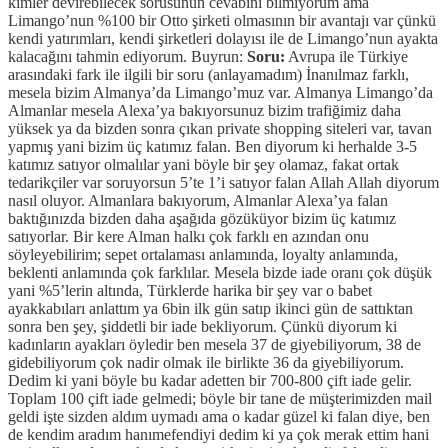
kimler devirebilecek sorusunun cevabını bilmiyorum ama
Limango’nun %100 bir Otto şirketi olmasının bir avantajı var çünkü
kendi yatırımları, kendi şirketleri dolayısı ile de Limango’nun ayakta
kalacağını tahmin ediyorum. Buyrun:
Soru:
Avrupa ile Türkiye
arasındaki fark ile ilgili bir soru (anlayamadım) İnanılmaz farklı,
mesela bizim Almanya’da Limango’muz var. Almanya Limango’da
Almanlar mesela Alexa’ya bakıyorsunuz bizim trafiğimiz daha
yüksek ya da bizden sonra çıkan private shopping siteleri var, tavan
yapmış yani bizim üç katımız falan. Ben diyorum ki herhalde 3-5
katımız satıyor olmalılar yani böyle bir şey olamaz, fakat ortak
tedarikçiler var soruyorsun 5’te 1’i satıyor falan Allah Allah diyorum
nasıl oluyor. Almanlara bakıyorum, Almanlar Alexa’ya falan
baktığınızda bizden daha aşağıda gözüküyor bizim üç katımız
satıyorlar. Bir kere Alman halkı çok farklı en azından onu
söyleyebilirim; sepet ortalaması anlamında, loyalty anlamında,
beklenti anlamında çok farklılar. Mesela bizde iade oranı çok düşük
yani %5’lerin altında, Türklerde harika bir şey var o babet
ayakkabıları anlattım ya 6bin ilk gün satıp ikinci gün de sattıktan
sonra ben şey, şiddetli bir iade bekliyorum. Çünkü diyorum ki
kadınların ayakları öyledir ben mesela 37 de giyebiliyorum, 38 de
gidebiliyorum çok nadir olmak ile birlikte 36 da giyebiliyorum.
Dedim ki yani böyle bu kadar adetten bir 700-800 çift iade gelir.
Toplam 100 çift iade gelmedi; böyle bir tane de müşterimizden mail
geldi işte sizden aldım uymadı ama o kadar güzel ki falan diye, ben
de kendim aradım hanımefendiyi dedim ki ya çok merak ettim hani