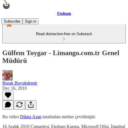
Etohum
Subscribe
Sign in
Read distraction-free on Substack
Gülfem Toygar - Limango.com.tr Genel
Müdürü
Burak Buyukdemir
Dec 16, 2010
Bu video
Dilara Aşan
tarafından metine çevrilmiştir.
16 Aralık 2010 Cumartesi, Etohum Kampı, Microsoft Ofisi, İstanbul