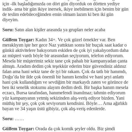
için -ilk başladığımızda on dört gün diyorduk on dörtten yediye
indik- ama bir gün ikiye inersek, ikiye inebilmem için benim bir gün
de teslim edebileceğimden emin olmam lazım ki ben iki gün
diyeyim.
Soru:
Satın alan kişiler arasında ya grupları neler acaba
Gülfem Toygar:
Kadın 34+. Ve çok güzel örnekler var. Ben
meraklıyım işte her gece Naz yattıktan sonra bir buçuk saat kadar o
günkü aktivitelere bakıyorum eskiden de çok iyi yakalıyordum daha
az müşteri vardı böyle bir arasından seçiyorum, telefon ediyorum.
Mesela bir müşterimiz sekiz tane çok pahalı bir kampanyadan çanta
almıştı. Aradım dedim çok teşekkür ederim bize güvendiniz aldınız
falan ama hani sekiz tane de iyi bir rakam. Çok da tatlı bir hanımdı,
Doğu’da bir ilde çok önemli bir hanım kendisi ve hani şeyi anlattı
hani çok kullandığım ve sevdiğim bir markaydı zaten ve görünce de
ben iki senelik stokumu alayım dedim dedi. Bir başka hanım mesela
eczacı, Bursa tarafından, hanımefendi inanılmaz; tahmin ediyorum
yüz kampanyanın yetmiş sekizinden alış-veriş ediyor bizden. Yani
müthiş bir şey, çok çok seviyorum kendisini. Böyle… Ama ağırlıklı
bayan ve 34 yaşın üstü gibiyiz, çok alış-veriş edenlerde.
Soru:
……
Gülfem Toygar:
Orada da çok komik şeyler oldu. Biz şimdi