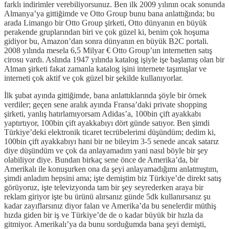
farklı indirimler verebiliyorsunuz. Ben ilk 2009 yılının ocak sonunda
Almanya’ya gittiğimde ve Otto Group bunu bana anlattığında; bu
arada Limango bir Otto Group şirketi, Otto dünyanın en büyük
perakende gruplarından biri ve çok güzel ki, benim çok hoşuma
gidiyor bu, Amazon’dan sonra dünyanın en büyük B2C portali.
2008 yılında mesela 6,5 Milyar € Otto Group’un internetten satış
cirosu vardı. Aslında 1947 yılında katalog işiyle işe başlamış olan bir
Alman şirketi fakat zamanla katalog işini internete taşımışlar ve
interneti çok aktif ve çok güzel bir şekilde kullanıyorlar.
İlk şubat ayında gittiğimde, bana anlattıklarında şöyle bir örnek
verdiler; geçen sene aralık ayında Fransa’daki private shopping
şirketi, yanlış hatırlamıyorsam Adidas’a, 100bin çift ayakkabı
yaptırtıyor, 100bin çift ayakkabıyı dört günde satıyor. Ben şimdi
Türkiye’deki elektronik ticaret tecrübelerimi düşündüm; dedim ki,
100bin çift ayakkabıyı hani bir ne bileyim 3-5 senede ancak satarız
diye düşündüm ve çok da anlayamadım yani nasıl böyle bir şey
olabiliyor diye. Bundan birkaç sene önce de Amerika’da, bir
Amerikalı ile konuşurken ona da şeyi anlayamadığımı anlatmıştım,
şimdi anladım hepsini ama; işte demiştim biz Türkiye’de direkt satış
görüyoruz, işte televizyonda tam bir şey seyrederken araya bir
reklam giriyor işte bu ürünü alırsanız günde 5dk kullanırsanız şu
kadar zayıflarsınız diyor falan ve Amerika’da bu senelerdir müthiş
hızda giden bir iş ve Türkiye’de de o kadar büyük bir hızla da
gitmiyor. Amerikalı’ya da bunu sorduğumda bana şeyi demişti,