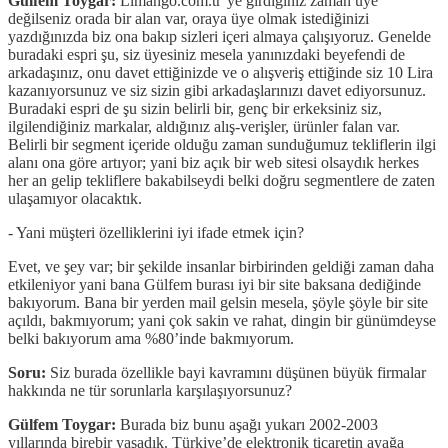
Gülfem Toygar:
Limango.com.tr’ye girdiğiniz zaman üye
değilseniz orada bir alan var, oraya üye olmak istediğinizi
yazdığınızda biz ona bakıp sizleri içeri almaya çalışıyoruz. Genelde
buradaki espri şu, siz üyesiniz mesela yanınızdaki beyefendi de
arkadaşınız, onu davet ettiğinizde ve o alışveriş ettiğinde siz 10 Lira
kazanıyorsunuz ve siz sizin gibi arkadaşlarınızı davet ediyorsunuz.
Buradaki espri de şu sizin belirli bir, genç bir erkeksiniz siz,
ilgilendiğiniz markalar, aldığınız alış-verişler, ürünler falan var.
Belirli bir segment içeride olduğu zaman sunduğumuz tekliflerin ilgi
alanı ona göre artıyor; yani biz açık bir web sitesi olsaydık herkes
her an gelip tekliflere bakabilseydi belki doğru segmentlere de zaten
ulaşamıyor olacaktık.
- Yani müşteri özelliklerini iyi ifade etmek için?
Evet, ve şey var; bir şekilde insanlar birbirinden geldiği zaman daha
etkileniyor yani bana Gülfem burası iyi bir site baksana dediğinde
bakıyorum. Bana bir yerden mail gelsin mesela, şöyle şöyle bir site
açıldı, bakmıyorum; yani çok sakin ve rahat, dingin bir günümdeyse
belki bakıyorum ama %80’inde bakmıyorum.
Soru:
Siz burada özellikle bayi kavramını düşünen büyük firmalar
hakkında ne tür sorunlarla karşılaşıyorsunuz?
Gülfem Toygar:
Burada biz bunu aşağı yukarı 2002-2003
yıllarında birebir yaşadık. Türkiye’de elektronik ticaretin ayağa