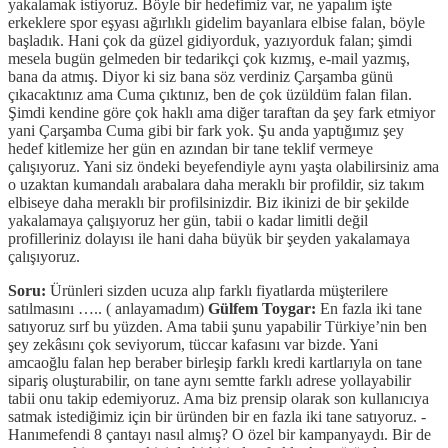
yakalamak istiyoruz. Böyle bir hedefimiz var, ne yapalım işte
erkeklere spor eşyası ağırlıklı gidelim bayanlara elbise falan, böyle
başladık. Hani çok da güzel gidiyorduk, yazıyorduk falan; şimdi
mesela bugün gelmeden bir tedarikçi çok kızmış, e-mail yazmış,
bana da atmış. Diyor ki siz bana söz verdiniz Çarşamba günü
çıkacaktınız ama Cuma çıktınız, ben de çok üzüldüm falan filan.
Şimdi kendine göre çok haklı ama diğer taraftan da şey fark etmiyor
yani Çarşamba Cuma gibi bir fark yok. Şu anda yaptığımız şey
hedef kitlemize her gün en azından bir tane teklif vermeye
çalışıyoruz. Yani siz öndeki beyefendiyle aynı yaşta olabilirsiniz ama
o uzaktan kumandalı arabalara daha meraklı bir profildir, siz takım
elbiseye daha meraklı bir profilsinizdir. Biz ikinizi de bir şekilde
yakalamaya çalışıyoruz her gün, tabii o kadar limitli değil
profilleriniz dolayısı ile hani daha büyük bir şeyden yakalamaya
çalışıyoruz.
Soru:
Ürünleri sizden ucuza alıp farklı fiyatlarda müşterilere
satılmasını ….. ( anlayamadım)
Gülfem Toygar:
En fazla iki tane
satıyoruz sırf bu yüzden. Ama tabii şunu yapabilir Türkiye’nin ben
şey zekâsını çok seviyorum, tüccar kafasını var bizde. Yani
amcaoğlu falan hep beraber birleşip farklı kredi kartlarıyla on tane
sipariş oluşturabilir, on tane aynı semtte farklı adrese yollayabilir
tabii onu takip edemiyoruz. Ama biz prensip olarak son kullanıcıya
satmak istediğimiz için bir üründen bir en fazla iki tane satıyoruz. -
Hanımefendi 8 çantayı nasıl almış? O özel bir kampanyaydı. Bir de