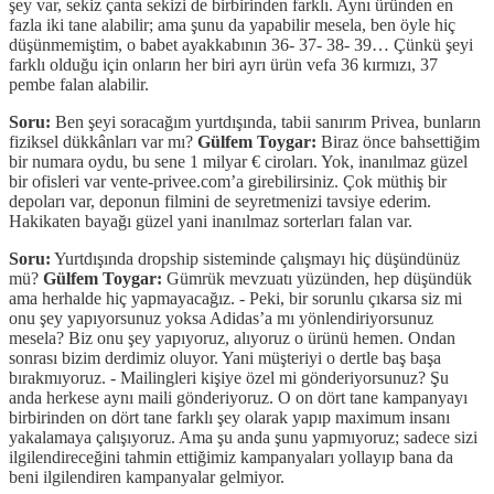
şey var, sekiz çanta sekizi de birbirinden farklı. Aynı üründen en
fazla iki tane alabilir; ama şunu da yapabilir mesela, ben öyle hiç
düşünmemiştim, o babet ayakkabının 36- 37- 38- 39… Çünkü şeyi
farklı olduğu için onların her biri ayrı ürün vefa 36 kırmızı, 37
pembe falan alabilir.
Soru:
Ben şeyi soracağım yurtdışında, tabii sanırım Privea, bunların
fiziksel dükkânları var mı?
Gülfem Toygar:
Biraz önce bahsettiğim
bir numara oydu, bu sene 1 milyar € ciroları. Yok, inanılmaz güzel
bir ofisleri var vente-privee.com’a girebilirsiniz. Çok müthiş bir
depoları var, deponun filmini de seyretmenizi tavsiye ederim.
Hakikaten bayağı güzel yani inanılmaz sorterları falan var.
Soru:
Yurtdışında dropship sisteminde çalışmayı hiç düşündünüz
mü?
Gülfem Toygar:
Gümrük mevzuatı yüzünden, hep düşündük
ama herhalde hiç yapmayacağız. - Peki, bir sorunlu çıkarsa siz mi
onu şey yapıyorsunuz yoksa Adidas’a mı yönlendiriyorsunuz
mesela? Biz onu şey yapıyoruz, alıyoruz o ürünü hemen. Ondan
sonrası bizim derdimiz oluyor. Yani müşteriyi o dertle baş başa
bırakmıyoruz. - Mailingleri kişiye özel mi gönderiyorsunuz? Şu
anda herkese aynı maili gönderiyoruz. O on dört tane kampanyayı
birbirinden on dört tane farklı şey olarak yapıp maximum insanı
yakalamaya çalışıyoruz. Ama şu anda şunu yapmıyoruz; sadece sizi
ilgilendireceğini tahmin ettiğimiz kampanyaları yollayıp bana da
beni ilgilendiren kampanyalar gelmiyor.