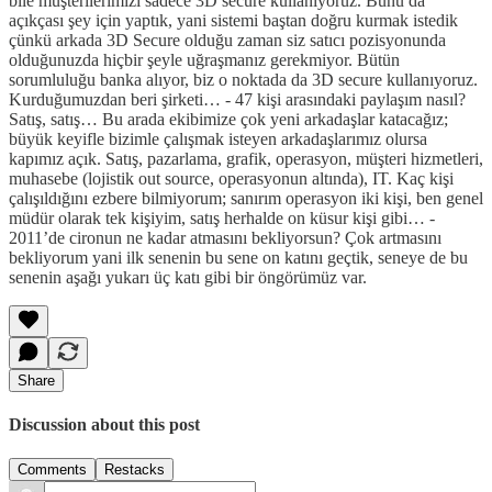
bile müşterilerimizi sadece 3D secure kullanıyoruz. Bunu da
açıkçası şey için yaptık, yani sistemi baştan doğru kurmak istedik
çünkü arkada 3D Secure olduğu zaman siz satıcı pozisyonunda
olduğunuzda hiçbir şeyle uğraşmanız gerekmiyor. Bütün
sorumluluğu banka alıyor, biz o noktada da 3D secure kullanıyoruz.
Kurduğumuzdan beri şirketi… - 47 kişi arasındaki paylaşım nasıl?
Satış, satış… Bu arada ekibimize çok yeni arkadaşlar katacağız;
büyük keyifle bizimle çalışmak isteyen arkadaşlarımız olursa
kapımız açık. Satış, pazarlama, grafik, operasyon, müşteri hizmetleri,
muhasebe (lojistik out source, operasyonun altında), IT. Kaç kişi
çalışıldığını ezbere bilmiyorum; sanırım operasyon iki kişi, ben genel
müdür olarak tek kişiyim, satış herhalde on küsur kişi gibi… -
2011’de cironun ne kadar atmasını bekliyorsun? Çok artmasını
bekliyorum yani ilk senenin bu sene on katını geçtik, seneye de bu
senenin aşağı yukarı üç katı gibi bir öngörümüz var.
Share
Discussion about this post
Comments
Restacks