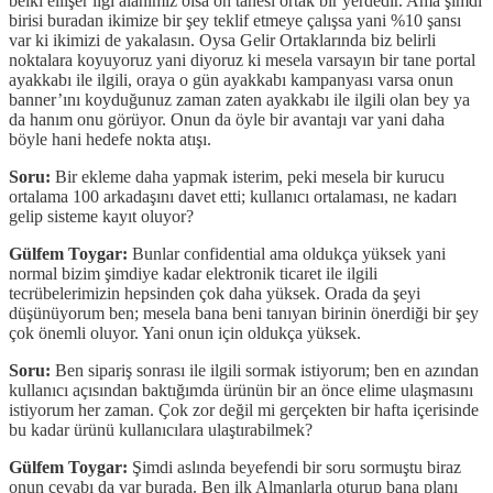
belki ellişer ilgi alanımız olsa on tanesi ortak bir yerdedir. Ama şimdi
birisi buradan ikimize bir şey teklif etmeye çalışsa yani %10 şansı
var ki ikimizi de yakalasın. Oysa Gelir Ortaklarında biz belirli
noktalara koyuyoruz yani diyoruz ki mesela varsayın bir tane portal
ayakkabı ile ilgili, oraya o gün ayakkabı kampanyası varsa onun
banner’ını koyduğunuz zaman zaten ayakkabı ile ilgili olan bey ya
da hanım onu görüyor. Onun da öyle bir avantajı var yani daha
böyle hani hedefe nokta atışı.
Soru:
Bir ekleme daha yapmak isterim, peki mesela bir kurucu
ortalama 100 arkadaşını davet etti; kullanıcı ortalaması, ne kadarı
gelip sisteme kayıt oluyor?
Gülfem Toygar:
Bunlar confidential ama oldukça yüksek yani
normal bizim şimdiye kadar elektronik ticaret ile ilgili
tecrübelerimizin hepsinden çok daha yüksek. Orada da şeyi
düşünüyorum ben; mesela bana beni tanıyan birinin önerdiği bir şey
çok önemli oluyor. Yani onun için oldukça yüksek.
Soru:
Ben sipariş sonrası ile ilgili sormak istiyorum; ben en azından
kullanıcı açısından baktığımda ürünün bir an önce elime ulaşmasını
istiyorum her zaman. Çok zor değil mi gerçekten bir hafta içerisinde
bu kadar ürünü kullanıcılara ulaştırabilmek?
Gülfem Toygar:
Şimdi aslında beyefendi bir soru sormuştu biraz
onun cevabı da var burada. Ben ilk Almanlarla oturup bana planı