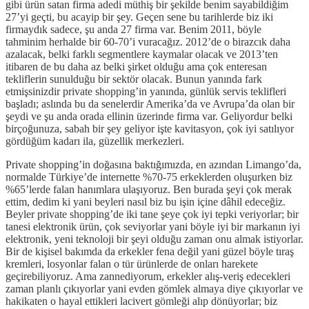
gibi ürün satan firma adedi müthiş bir şekilde benim sayabildiğim
27’yi geçti, bu acayip bir şey. Geçen sene bu tarihlerde biz iki
firmaydık sadece, şu anda 27 firma var. Benim 2011, böyle
tahminim herhalde bir 60-70’i vuracağız. 2012’de o birazcık daha
azalacak, belki farklı segmentlere kaymalar olacak ve 2013’ten
itibaren de bu daha az belki şirket olduğu ama çok enteresan
tekliflerin sunulduğu bir sektör olacak. Bunun yanında fark
etmişsinizdir private shopping’in yanında, günlük servis teklifleri
başladı; aslında bu da senelerdir Amerika’da ve Avrupa’da olan bir
şeydi ve şu anda orada ellinin üzerinde firma var. Geliyordur belki
birçoğunuza, sabah bir şey geliyor işte kavitasyon, çok iyi satılıyor
gördüğüm kadarı ila, güzellik merkezleri.
Private shopping’in doğasına baktığımızda, en azından Limango’da,
normalde Türkiye’de internette %70-75 erkeklerden oluşurken biz
%65’lerde falan hanımlara ulaşıyoruz. Ben burada şeyi çok merak
ettim, dedim ki yani beyleri nasıl biz bu işin içine dâhil edeceğiz.
Beyler private shopping’de iki tane şeye çok iyi tepki veriyorlar; bir
tanesi elektronik ürün, çok seviyorlar yani böyle iyi bir markanın iyi
elektronik, yeni teknoloji bir şeyi olduğu zaman onu almak istiyorlar.
Bir de kişisel bakımda da erkekler fena değil yani güzel böyle tıraş
kremleri, losyonlar falan o tür ürünlerde de onları harekete
geçirebiliyoruz. Ama zannediyorum, erkekler alış-veriş edecekleri
zaman planlı çıkıyorlar yani evden gömlek almaya diye çıkıyorlar ve
hakikaten o hayal ettikleri lacivert gömleği alıp dönüyorlar; biz