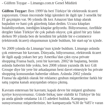
- Gülfem Toygar – Limango.com.tr Genel Müdürü
Gülfem Toygar:
Ben 1999’da beri Türkiye’de elektronik ticareti
yapıyorum. Onun öncesinde bilgi işlemleri ile ilgili işte 3 senelik bir
IT geçmişim var. 96 yılında ilk kez Amazon’dan kitap alarak
başladım ve hani çok güzelmiş falan dedim. Ucuza kitapları
bulabiliyordum, istediğim kitaplar geliyordu. Biliyorsunuz, özellikle
dergiler falan Türkiye’de çok pahalı oluyor, çok güzel bir şey falan
derken 99 yılında ben de kendimi bir şekilde bir e-commerce
(elektronik ticaret) oluşumunun içinde buldum, bir start-up’ın içinde.
Ve 2009 yılında da Limango’nun içinde buldum. Limango aslında
çok enteresan bir kavram. Dünyada, biliyorsunuz, elektronik ticaret
ile ilgili aşağı yukarı her şey Amerika’dan çıktı oysa private
shopping Fransa bazlı, yeni bir kavram. 2002’de başlamış, benim
aslında haberim bile yoktu, ben 2008 yılının yazında ilk kez Gilt
Groupe diye bir yere bir arkadaşımın beni davet etmesiyle bu private
shopping konusundan haberdar oldum. Aslında 2002 yılında
Fransa’da ağırlıklı olarak bir reklamcı grubun müşterilerine farklı bir
satış yapma kanalı arayışından ortaya çıkmış.
Kavram enteresan bir kavram; kapalı devre bir müşteri grubunu
içeriye koyuyorsunuz. Günde birkaç tane olabilir ki Türkiye’de biz
şu anda günde ortalama 14-15 adetleri bulduk. Kampanya
sunuyorsunuz müşterilerinize, her kampanyada %30 ile %85’e varan