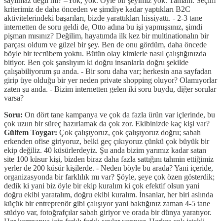
sayılmaz değil mi? –Yok, yok. Öyle bir şeyimiz yok. Tamam. Seçim
kriterimiz de daha önceden ve şimdiye kadar yaptıkları B2C
aktivitelerindeki başarıları, bizde yarattıkları hissiyattı. - 2-3 tane
internetten de soru geldi de, Otto adına bu işi yapmışsınız, şimdi
pişman mısınız? Değilim, hayatımda ilk kez bir multinationalın bir
parçası oldum ve güzel bir şey. Ben de onu gördüm, daha öncede
böyle bir tecrübem yoktu. Bütün olay kimlerle nasıl çalıştığınızda
bitiyor. Ben çok şanslıyım ki doğru insanlarla doğru şekilde
çalışabiliyorum şu anda. - Bir soru daha var; herkesin ana sayfadan
girip üye olduğu bir yer neden private shopping oluyor? Olamıyorlar
zaten şu anda. - Bizim internetten gelen iki soru buydu, diğer sorular
varsa?
Soru:
On dört tane kampanya ve çok da fazla ürün var içlerinde, bu
çok uzun bir süreç hazırlamak da çok zor. Ekibinizde kaç kişi var?
Gülfem Toygar:
Çok çalışıyoruz, çok çalışıyoruz doğru; sabah
erkenden ofise giriyoruz, belki geç çıkıyoruz çünkü çok büyük bir
ekip değiliz. 40 küsürlerdeyiz. Şu anda bizim yarımız kadar satan
site 100 küsur kişi, bizden biraz daha fazla sattığını tahmin ettiğimiz
yerler de 200 küsür kişilerde. - Neden böyle bu arada? Yani içeride,
organizasyonda bir farklılık mı var? Şöyle, şeye çok özen gösterdik;
dedik ki yani biz öyle bir ekip kuralım ki çok efektif olsun yani
doğru ekibi yaratalım, doğru ekibi kuralım. İnsanlar, her biri aslında
küçük bir entreprenör gibi çalışıyor yani baktığınız zaman 4-5 tane
stüdyo var, fotoğrafçılar sabah giriyor ve orada bir dünya yaratıyor.