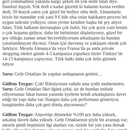
geri yollamadınız yakında kargo şirketi mi yok nedir falan diye.
İstanbul dışıydı. Yok dedi o kadar güzeldi ki halamın kızına verdim
dedi; 39 liraydı zaten çok güzel bir hediye oldu dedi. Almanlarda
böyle bir mantalite yok yani 9 € bile olsa onlar hakikaten process’ini
uygun iadesini yolluyor, onun yerine kendine başka bir şey alıyor
falan; Türk halkının davranışları çok farklı, biz çok şeyiz yani benim
o çok hoşuma gidiyor, daha bir birbirimizi düşünüyoruz, güzel bir
şey olduğu zaman aman becerebiliyorsam arkadaşımı da bundan
yararlandırayım diyoruz. Onun için davranış ve yaklaşım olarak çok
farklıyız. Mesela Almanya’da veya Fransa’da şu anda private
shopping siteleri günde 4-5 kampanya yaparken bizler Türkiye’de
14-15 kampanya yapıyoruz. Türk halkı daha çok ürün görmek
istiyor.
Soru:
Gelir Ortakları ile yapılan antlaşmanın getirisi…
Gülfem Toygar:
Çok! Bilmiyorum vallahi ama iyidir muhtemelen.
Soru:
Gelir Ortakları fikri ilgimi çekti, siz de bundan istifade
ediyorsunuz fakat bunun yanında üyelerin kendi arkadaşlarını davet
ettiği bir yapı daha var. Hangisi daha çok performans gösteriyor,
hangisinden daha çok geri dönüş alıyorsunuz?
Gülfem Toygar:
Alışverişe dönmekte %100 şey daha yüksek,
arkadaş daveti daha yüksek. Gelir Ortaklarının şöyle bir avantajı var;
mesela şimdi hepimizin ilgi alanları var, sizinle biz yan yana dursak