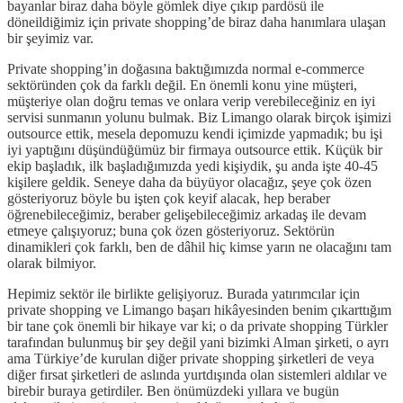
bayanlar biraz daha böyle gömlek diye çıkıp pardösü ile
döneildiğimiz için private shopping’de biraz daha hanımlara ulaşan
bir şeyimiz var.
Private shopping’in doğasına baktığımızda normal e-commerce
sektöründen çok da farklı değil. En önemli konu yine müşteri,
müşteriye olan doğru temas ve onlara verip verebileceğiniz en iyi
servisi sunmanın yolunu bulmak. Biz Limango olarak birçok işimizi
outsource ettik, mesela depomuzu kendi içimizde yapmadık; bu işi
iyi yaptığını düşündüğümüz bir firmaya outsource ettik. Küçük bir
ekip başladık, ilk başladığımızda yedi kişiydik, şu anda işte 40-45
kişilere geldik. Seneye daha da büyüyor olacağız, şeye çok özen
gösteriyoruz böyle bu işten çok keyif alacak, hep beraber
öğrenebileceğimiz, beraber gelişebileceğimiz arkadaş ile devam
etmeye çalışıyoruz; buna çok özen gösteriyoruz. Sektörün
dinamikleri çok farklı, ben de dâhil hiç kimse yarın ne olacağını tam
olarak bilmiyor.
Hepimiz sektör ile birlikte gelişiyoruz. Burada yatırımcılar için
private shopping ve Limango başarı hikâyesinden benim çıkarttığım
bir tane çok önemli bir hikaye var ki; o da private shopping Türkler
tarafından bulunmuş bir şey değil yani bizimki Alman şirketi, o ayrı
ama Türkiye’de kurulan diğer private shopping şirketleri de veya
diğer fırsat şirketleri de aslında yurtdışında olan sistemleri aldılar ve
birebir buraya getirdiler. Ben önümüzdeki yıllara ve bugün