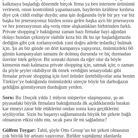
kalkmaya başladığı dönemde birçok firma ya ben internete ürünümü
verirsem, onun kontrolünü yapamazsam, bayilerim üzülürse kırılırsa
diye çok ciddi endişe duydu; ama işin doğasında öyle bir şey var biz
başka bir jenerasyonuz bizden sonra gelen başka ayrı bir jenerasyon
ve her jenerasyonun alış-veriş etme alışkanlıkları birbirinden farklı.
Private shopping’e baktığımız zaman bazı firmalar bayi ağından
dolayı bundan çekiniyor olabilir keza biz ilk bu işe başladığımızda
dediğim gibi çok zorlanıyorduk yani doğru adette tedarikçi bulmak
için. Şu an biz günde on dört kampanya yapıyoruz, önümüzdeki 60
günün kampanyaları tamamı ile dolmuş durumda ve hiç durmadan
üzerine istek geliyor. Bir sonraki durum da eğer olur da böyle
kimsenin malı kalmazsa private shopping için, satmak için; o zaman
da şöyle şeyler olabiliyor ilk örnek verdiğim senaryodaki gibi
firmalar private shopping için özel ürünler üretebiliyorlar ama benim
Türkiye’ye baktığımda önümüzdeki süreçte böyle bir darboğazın
geldiğini görmüyorum durduğum yerden.
Soru:
Bu 1buçuk yılda 1 milyon müşteriye ulaşmışsınız, şu an
piyasadaki büyük firmalara baktığımızda ilk açıldıklarında bırakın
kar etmeyi zarar bile ettiklerini ondan sonra kara geçtiklerini
söylüyorlar. Sizin bu başarıyı sağlamanızda büyük bir şirkete bağlı
olmanızın etkisi oldu mu, sıcak para ile mi sağladınız?
Gülfem Toygar:
Tabii, şöyle Otto Group’un bir şirketi olmasının
çok büyük bir artısını yaşıyoruz. Birlikte yaptığımız planlarda