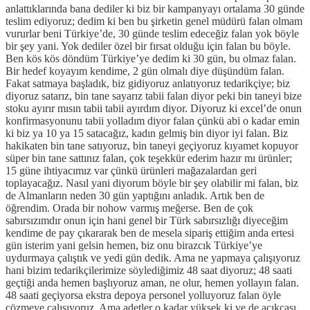
anlattıklarında bana dediler ki biz bir kampanyayı ortalama 30 günde
teslim ediyoruz; dedim ki ben bu şirketin genel müdürü falan olmam
vururlar beni Türkiye’de, 30 günde teslim edeceğiz falan yok böyle
bir şey yani. Yok dediler özel bir fırsat olduğu için falan bu böyle.
Ben kös kös döndüm Türkiye’ye dedim ki 30 gün, bu olmaz falan.
Bir hedef koyayım kendime, 2 gün olmalı diye düşündüm falan.
Fakat satmaya başladık, biz gidiyoruz anlatıyoruz tedarikçiye; biz
diyoruz satarız, bin tane sayarız tabii falan diyor peki bin taneyi bize
stoku ayırır mısın tabii tabii ayırdım diyor. Diyoruz ki excel’de onun
konfirmasyonunu tabii yolladım diyor falan çünkü abi o kadar emin
ki biz ya 10 ya 15 satacağız, kadın gelmiş bin diyor iyi falan. Biz
hakikaten bin tane satıyoruz, bin taneyi geçiyoruz kıyamet kopuyor
süper bin tane sattınız falan, çok teşekkür ederim hazır mı ürünler;
15 güne ihtiyacımız var çünkü ürünleri mağazalardan geri
toplayacağız. Nasıl yani diyorum böyle bir şey olabilir mi falan, biz
de Almanların neden 30 gün yaptığını anladık. Artık ben de
öğrendim. Orada bir nohow varmış meğerse. Ben de çok
sabırsızımdır onun için hani genel bir Türk sabırsızlığı diyeceğim
kendime de pay çıkararak ben de mesela sipariş ettiğim anda ertesi
gün isterim yani gelsin hemen, biz onu birazcık Türkiye’ye
uydurmaya çalıştık ve yedi gün dedik. Ama ne yapmaya çalışıyoruz
hani bizim tedarikçilerimize söylediğimiz 48 saat diyoruz; 48 saati
geçtiği anda hemen başlıyoruz aman, ne olur, hemen yollayın falan.
48 saati geçiyorsa ekstra depoya personel yolluyoruz falan öyle
çözmeye çalışıyoruz. Ama adetler o kadar yüksek ki ve de açıkçası