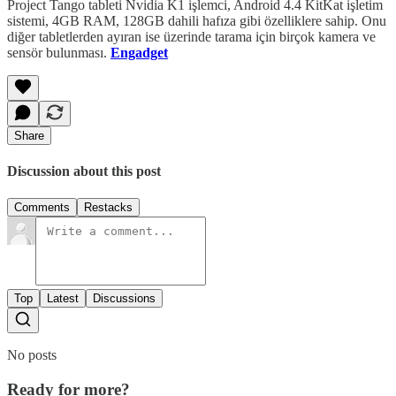
Project Tango tableti Nvidia K1 işlemci, Android 4.4 KitKat işletim
sistemi, 4GB RAM, 128GB dahili hafıza gibi özelliklere sahip. Onu
diğer tabletlerden ayıran ise üzerinde tarama için birçok kamera ve
sensör bulunması.
Engadget
Share
Discussion about this post
Comments
Restacks
Top
Latest
Discussions
No posts
Ready for more?