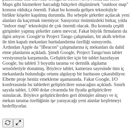
Maps gibi hizmetlere harcadığı bütçeleri düşünürsek ''outdoor map''
konusu oldukça önemli. Fakat bu konuda gelişen teknolojiyle
birlikte köşeler kapılmış durumda. Bu sebeple şirketler açılacak yeni
alanları da kaçırmak istemiyor. Sanıyoruz önümüzdeki birkaç yılda
''indoor map'' teknolojisi de çok önemli olacak. Bu konuda çeşitli
girişimler yapmış şirketler zaten mevcut. Fakat büyük firmaların da
ilgisi artıyor. Google'ın Project Tango çalışmaları, bir akıllı telefon
ile tüm kapalı mekanları haritalandırma özelliği sunuyordu.
Ardından Apple da ''iBeacon'' çalışmalarına iç mekanları da dahil
etme planlarını açıkladı. Şimdi Google, Project Tango'nun tablet
versiyonuyla karşımızda. Geliştiriciler için bir tablet hazırlayan
Google, bu tableti 3 boyutlu tarama ve derinlik algılama
sensörleriyle donatmış. Böylece tablet, kamerası sayesinde tüm iç
mekanlarda bulunduğu ortamı algılayıp bir haritasını çıkarabiliyor.
Elbette proje henüz emekleme aşamasında. Fakat Google, I/O
konferasında bu tabletleri geliştiricilere sunacağını açıkladı. Sınırlı
sayıda tablet, 1,000 dolar civarında bir fiyatla geliştiricilere
sunulacak. Böylece geliştiricilerden geri dönüşler almayı ve iç
mekan tarama özelliğinin işe yarayacağı yeni alanlar keşfetmeyi
hedefliyorlar.