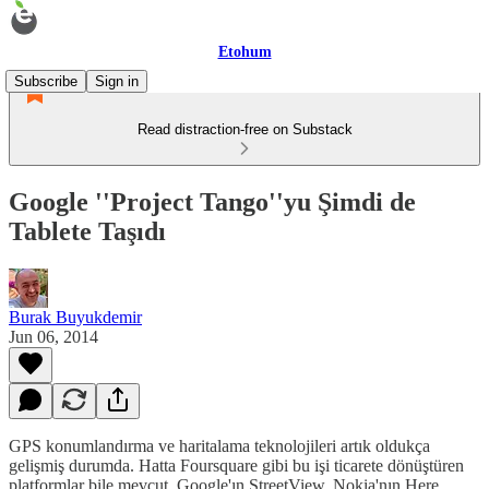
Etohum
Subscribe
Sign in
Read distraction-free on Substack
Google ''Project Tango''yu Şimdi de
Tablete Taşıdı
Burak Buyukdemir
Jun 06, 2014
GPS konumlandırma ve haritalama teknolojileri artık oldukça
gelişmiş durumda. Hatta Foursquare gibi bu işi ticarete dönüştüren
platformlar bile mevcut. Google'ın StreetView, Nokia'nın Here