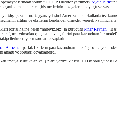
lik operasyonlarından sorumlu COOP Direktör yardımcısı
Aydın Bırık
’ın
 başarılı olmuş internet girişimcilerinin hikayelerini paylaştı ve yaşanılan
izi yurtdışı pazarlarına taşıyan, gelişimi Amerika’daki okullarda tez ko
k seçmenin artıları ve eksilerini kendinden örnekler vererek katılımcılarla
leri portal haline gelen “anneyiz.biz” in kurucusu
Pınar Reyhan
, “Baş
ra rağmen yılmadan çalışmanın ve iş fikrini para kazandıran bir model’e g
 takipcilerinden gelen soruları cevapladırdı.
an Almeman
parlak fikirlerin para kazandıran birer “iş” olma yönündeki
ni anlattı ve soruları cevaplandırdı.
tılımcıya sertifikaları ve iş planı yazımı kit’leri JCI İstanbul Şubesi 