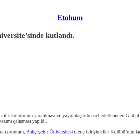
Etohum
iversite’sinde kutlandı.
imcilik kültürünün yaratılması ve yaygınlaştırılması hedeflenenen Glob
 yazımı çalışması yapıldı.
lanan program,
Bahçeşehir Üniversitesi
Genç Girişimciler Kulübü’nün lan