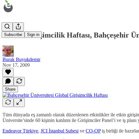
Global Girişimcilik Haftası, Bahçeşehir Ün
Subscribe
Sign in
Burak Buyukdemir
Nov 17, 2009
Share
Tüm dünyada eş zamanlı olarak düzenlenen etkinlikler ile etkin giriş
Üniversite’sinde 60 kişinin katılımı ile Girişimciler Panel’i ve iş planı
Endeavor Türkiye
,
JCI İstanbul Şubesi
ve
CO-OP
iş birliği ile hazır