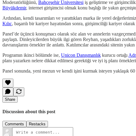
Moderatörlüğünü,
Bahçeşehir Üniversitesi
iş geliştirme ve girişimci
Büyükdemir
, internet girişimcisi olmak konu başlığı ile yakın geçmişte
Ardından, kendi tasarımları ve yarattıkları marka ile yerel değerlerim
Kılıç
, başarılı bir kariyer hayatından sonra, girişimciliği kariyer olara
Panel’de üçüncü konuşmacı olarak söz alan ve annelerin vazgeçemedik
paylaştı. Dinleyicilerden büyük ilgi gören Reyhan, yaşadıkları zorlukla
davranışlarını örnekler ile anlattı. Katılımcılar arasındaki sitenin yakın
Programın ikinci bölümde ise,
Unicon Danışmanlık
kurucu ortağı
Adn
planı yazarken nelere dikkat edilmesi gerektiği ve iyi iş planı örnekleri
Panel sonunda, yeni mezun ve kendi işini kurmak isteyen yaklaşık 60 ka
Share
Discussion about this post
Comments
Restacks