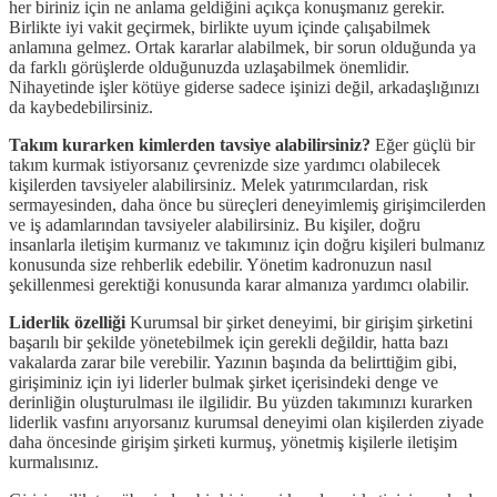
her biriniz için ne anlama geldiğini açıkça konuşmanız gerekir.
Birlikte iyi vakit geçirmek, birlikte uyum içinde çalışabilmek
anlamına gelmez. Ortak kararlar alabilmek, bir sorun olduğunda ya
da farklı görüşlerde olduğunuzda uzlaşabilmek önemlidir.
Nihayetinde işler kötüye giderse sadece işinizi değil, arkadaşlığınızı
da kaybedebilirsiniz.
Takım kurarken kimlerden tavsiye alabilirsiniz?
Eğer güçlü bir
takım kurmak istiyorsanız çevrenizde size yardımcı olabilecek
kişilerden tavsiyeler alabilirsiniz. Melek yatırımcılardan, risk
sermayesinden, daha önce bu süreçleri deneyimlemiş girişimcilerden
ve iş adamlarından tavsiyeler alabilirsiniz. Bu kişiler, doğru
insanlarla iletişim kurmanız ve takımınız için doğru kişileri bulmanız
konusunda size rehberlik edebilir. Yönetim kadronuzun nasıl
şekillenmesi gerektiği konusunda karar almanıza yardımcı olabilir.
Liderlik özelliği
Kurumsal bir şirket deneyimi, bir girişim şirketini
başarılı bir şekilde yönetebilmek için gerekli değildir, hatta bazı
vakalarda zarar bile verebilir. Yazının başında da belirttiğim gibi,
girişiminiz için iyi liderler bulmak şirket içerisindeki denge ve
derinliğin oluşturulması ile ilgilidir. Bu yüzden takımınızı kurarken
liderlik vasfını arıyorsanız kurumsal deneyimi olan kişilerden ziyade
daha öncesinde girişim şirketi kurmuş, yönetmiş kişilerle iletişim
kurmalısınız.