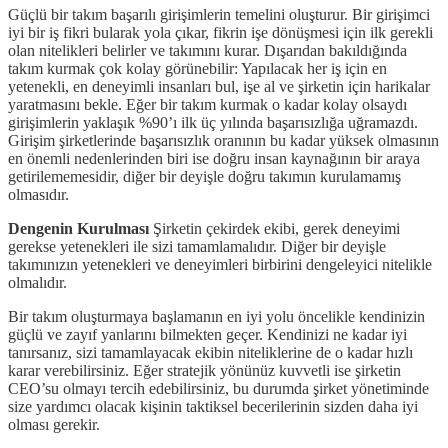
Güçlü bir takım başarılı girişimlerin temelini oluşturur. Bir girişimci
iyi bir iş fikri bularak yola çıkar, fikrin işe dönüşmesi için ilk gerekli
olan nitelikleri belirler ve takımını kurar. Dışarıdan bakıldığında
takım kurmak çok kolay görünebilir: Yapılacak her iş için en
yetenekli, en deneyimli insanları bul, işe al ve şirketin için harikalar
yaratmasını bekle. Eğer bir takım kurmak o kadar kolay olsaydı
girişimlerin yaklaşık %90’ı ilk üç yılında başarısızlığa uğramazdı.
Girişim şirketlerinde başarısızlık oranının bu kadar yüksek olmasının
en önemli nedenlerinden biri ise doğru insan kaynağının bir araya
getirilememesidir, diğer bir deyişle doğru takımın kurulamamış
olmasıdır.
Dengenin Kurulması
Şirketin çekirdek ekibi, gerek deneyimi
gerekse yetenekleri ile sizi tamamlamalıdır. Diğer bir deyişle
takımınızın yetenekleri ve deneyimleri birbirini dengeleyici nitelikle
olmalıdır.
Bir takım oluşturmaya başlamanın en iyi yolu öncelikle kendinizin
güçlü ve zayıf yanlarını bilmekten geçer. Kendinizi ne kadar iyi
tanırsanız, sizi tamamlayacak ekibin niteliklerine de o kadar hızlı
karar verebilirsiniz. Eğer stratejik yönünüz kuvvetli ise şirketin
CEO’su olmayı tercih edebilirsiniz, bu durumda şirket yönetiminde
size yardımcı olacak kişinin taktiksel becerilerinin sizden daha iyi
olması gerekir.