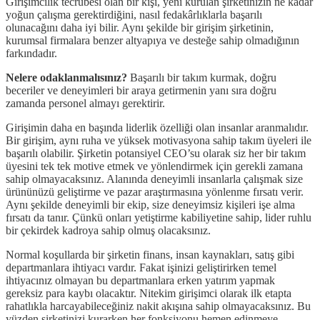
Girişimcilik tecrübesi olan bir kişi, yeni kurulan şirketinizin ne kadar
yoğun çalışma gerektirdiğini, nasıl fedakârlıklarla başarılı
olunacağını daha iyi bilir. Aynı şekilde bir girişim şirketinin,
kurumsal firmalara benzer altyapıya ve desteğe sahip olmadığının
farkındadır.
Nelere odaklanmalısınız?
Başarılı bir takım kurmak, doğru
beceriler ve deneyimleri bir araya getirmenin yanı sıra doğru
zamanda personel almayı gerektirir.
Girişimin daha en başında liderlik özelliği olan insanlar aranmalıdır.
Bir girişim, aynı ruha ve yüksek motivasyona sahip takım üyeleri ile
başarılı olabilir. Şirketin potansiyel CEO’su olarak siz her bir takım
üyesini tek tek motive etmek ve yönlendirmek için gerekli zamana
sahip olmayacaksınız. Alanında deneyimli insanlarla çalışmak size
ürününüzü geliştirme ve pazar araştırmasına yönlenme fırsatı verir.
Aynı şekilde deneyimli bir ekip, size deneyimsiz kişileri işe alma
fırsatı da tanır. Çünkü onları yetiştirme kabiliyetine sahip, lider ruhlu
bir çekirdek kadroya sahip olmuş olacaksınız.
Normal koşullarda bir şirketin finans, insan kaynakları, satış gibi
departmanlara ihtiyacı vardır. Fakat işinizi geliştirirken temel
ihtiyacınız olmayan bu departmanlara erken yatırım yapmak
gereksiz para kaybı olacaktır. Nitekim girişimci olarak ilk etapta
rahatlıkla harcayabileceğiniz nakit akışına sahip olmayacaksınız. Bu
yüzden şirketinizi kurarken her fonksiyonu hemen edinmeye