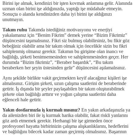
Birini işe almak, kendinizi bir işten kovmak anlamına gelir. Alanında
uzman olan birini işe aldığınızda, yaptığı işe müdahale etmeyin.
Sonuçta o alanda kendinizden daha iyi birini işe aldığınızı
unutmayın.
Takım ruhu
Takımda istediğiniz motivasyonu ve enerjiyi
yakalamanız için “Benim Fikrim” demek yerine “Bizim Fikrimiz”
düşüncesini taşımalısınız. Fikri siz bulmuş olabilirsiniz, bu fikir göz
bebeğiniz olabilir ama bir takım olmak için öncelikle sizin bu fikri
sahiplenmiş olmanız gerekir. Takımın bu girişime olan inancı ve
bağlılığı, şirketi benimsemesinden ve sahiplenmesinden geçer. Her
durumda “Bizim fikrimiz”, “Beraber başardık”, “Bu takım
beraberken her şeyin üstesinden gelir” düşüncesini aşılamalısınız.
Aynı şekilde birlikte vakit geçirmekten keyif alacağınız kişileri işe
almalısınız. Girişim şirketi, uzun çalışma saatlerini de beraberinde
getirir. İş dışında bir şeyler paylaşabilen bir takım oluşturabilmek
şirkete olan bağlılığı arttırır ve yoğun çalışma saatlerini daha
eğlenceli hale getirir.
Yakın dostlarınızla iş kurmalı mısınız?
En yakın arkadaşınızla ya
da ailenizden biri ile iş kurmak harika olabilir, fakat riskli yanlarını
göz ardı etmemek gerekir. Herhangi bir işe girmeden önce
profesyonel hayatta birbirinizin çalışma alışkanlıklarını, hedeflerini
ve bağlılığını bilecek kadar zaman geçirmiş olmalısınız. Başarının