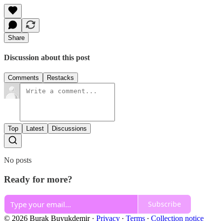
Share
Discussion about this post
Comments
Restacks
Top
Latest
Discussions
No posts
Ready for more?
Subscribe
© 2026 Burak Buyukdemir
·
Privacy
∙
Terms
∙
Collection notice