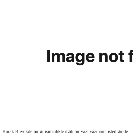
Burak Büyükdemir girişimcilikle ilgili bir yazı yazmamı istediğinde