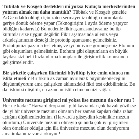
Tübitak ve Kosgeb destekleri mi yoksa Kuluçla merkezlerinden
yatırım almak mı daha mantıklı?
Tübitak ve Kosgeb genelde
ArGe odaklı olduğu için zaten sermayeniz olduğu durumlarda
geriye dönük ödeme yapar (Teknogirişim 1 ayda ödeme yapıyor
bildiğim kadarıyla) Bu nedenle fikir aşamasındaysanız bu tip
kurumlar size uygun değildir. Fikir aşamasında aileniz veya
arkadaşlarınızın desteği ile prototip aşamasına gelmelisiniz.
Prototipinizi pazarda test etmiş ve iyi bir ivme görmüşseniz Etohum
gibi oluşumlara gelmelisiniz. Etohum gibi oluşumların en büyük
faydası sizi belli hızlandırma kampları ile girişimcilik konusunda
geliştirmeleridir.
Bir şirkette çalışırken fikrimizi büyütüp iyice emin olunca mı
istifa etmeli ?
Bir fikrin az zaman ayırılarak büyütülebileceğini
düşünmüyorum ama çalışırken aklınızdaki fikri test edebilirsiniz. Bu
da riskinizi düşürür, en azından istifa etmemenizi sağlar.
Üniversite mezunu girişimci mi yoksa lise mezunu da olur mu ?
Her ne kadar "Harvard drop-out" gibi kavramlar çok havalı gözükse
de iyi bir üniversite mezunu olmanın her zaman kapıları daha rahat
açtığını düşünenlerdenim. (Harvard'a gitseydim kesinlikle mezun
olurdum.) Üniversite mezunu olmayıp şu anda çok iyi girişimleri
olan örnekler olduğu için illa üniversite mezunu olun demiyorum
ama imkanınız varsa okuyun!