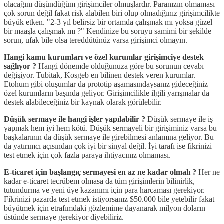
olacağını düşündüğüm girişimciler olmuşlardır. Paranızın olmaması
çok sorun değil fakat risk alabilen biri olup olmadığınız girişimcilikte
büyük etken. "2-3 yıl belirsiz bir ortamda çalışmak mı yoksa güzel
bir maaşla çalışmak mı ?" Kendinize bu soruyu samimi bir şekilde
sorun, ufak bile olsa tereddütünüz varsa girişimci olmayın.
Hangi kamu kurumları ve özel kurumlar girişimciye destek
sağlıyor ?
Hangi dönemde olduğunuza göre bu sorunun cevabı
değişiyor. Tubitak, Kosgeb en bilinen destek veren kurumlar.
Etohum gibi oluşumlar da prototip aşamasındaysanız gideceğiniz
özel kurumların başında geliyor. Girişimcilikle ilgili yarışmalar da
destek alabileceğiniz bir kaynak olarak görülebilir.
Düşük sermaye ile hangi işler yapılabilir ?
Düşük sermaye ile iş
yapmak hem iyi hem kötü. Düşük sermayeli bir girişiminiz varsa bu
başkalarının da düşük sermaye ile girebilmesi anlamına geliyor. Bu
da yatırımcı açısından çok iyi bir sinyal değil. İyi tarafı ise fikrinizi
test etmek için çok fazla paraya ihtiyacınız olmaması.
E-ticaret için başlangıç sermayesi en az ne kadar olmalı ?
Her ne
kadar e-ticaret tecrübem olmasa da tüm girişimlerin bilinirlik,
tutundurma ve yeni üye kazanımı için para harcaması gerekiyor.
Fikrinizi pazarda test etmek istiyorsanız $50.000 bile yetebilir fakat
büyütmek için etrafımdaki gözlemime dayanarak milyon doların
üstünde sermaye gerekiyor diyebiliriz.