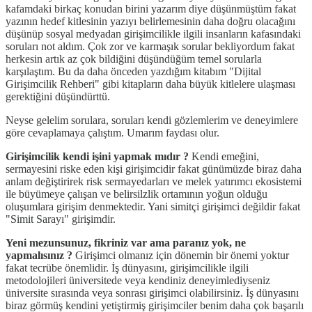
kafamdaki birkaç konudan birini yazarım diye düşünmüştüm fakat
yazının hedef kitlesinin yazıyı belirlemesinin daha doğru olacağını
düşünüp sosyal medyadan girişimcilikle ilgili insanların kafasındaki
soruları not aldım. Çok zor ve karmaşık sorular bekliyordum fakat
herkesin artık az çok bildiğini düşündüğüm temel sorularla
karşılaştım. Bu da daha önceden yazdığım kitabım "Dijital
Girişimcilik Rehberi" gibi kitapların daha büyük kitlelere ulaşması
gerektiğini düşündürttü.
Neyse gelelim sorulara, soruları kendi gözlemlerim ve deneyimlere
göre cevaplamaya çalıştım. Umarım faydası olur.
Girişimcilik kendi işini yapmak mıdır ?
Kendi emeğini,
sermayesini riske eden kişi girişimcidir fakat günümüzde biraz daha
anlam değiştirirek risk sermayedarları ve melek yatırımcı ekosistemi
ile büyümeye çalışan ve belirsilzlik ortamının yoğun olduğu
oluşumlara girişim denmektedir. Yani simitçi girişimci değildir fakat
"Simit Sarayı" girişimdir.
Yeni mezunsunuz, fikriniz var ama paranız yok, ne
yapmalısınız ?
Girişimci olmanız için dönemin bir önemi yoktur
fakat tecrübe önemlidir. İş dünyasını, girişimcilikle ilgili
metodolojileri üniversitede veya kendiniz deneyimlediyseniz
üniversite sırasında veya sonrası girişimci olabilirsiniz. İş dünyasını
biraz görmüş kendini yetiştirmiş girişimciler benim daha çok başarılı