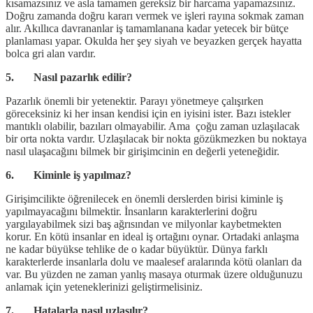
kısamazsınız ve asla tamamen gereksiz bir harcama yapamazsınız.
Doğru zamanda doğru kararı vermek ve işleri rayına sokmak zaman
alır. Akıllıca davrananlar iş tamamlanana kadar yetecek bir bütçe
planlaması yapar. Okulda her şey siyah ve beyazken gerçek hayatta
bolca gri alan vardır.
5. Nasıl pazarlık edilir?
Pazarlık önemli bir yetenektir. Parayı yönetmeye çalışırken
göreceksiniz ki her insan kendisi için en iyisini ister. Bazı istekler
mantıklı olabilir, bazıları olmayabilir. Ama çoğu zaman uzlaşılacak
bir orta nokta vardır. Uzlaşılacak bir nokta gözükmezken bu noktaya
nasıl ulaşacağını bilmek bir girişimcinin en değerli yeteneğidir.
6. Kiminle iş yapılmaz?
Girişimcilikte öğrenilecek en önemli derslerden birisi kiminle iş
yapılmayacağını bilmektir. İnsanların karakterlerini doğru
yargılayabilmek sizi baş ağrısından ve milyonlar kaybetmekten
korur. En kötü insanlar en ideal iş ortağını oynar. Ortadaki anlaşma
ne kadar büyükse tehlike de o kadar büyüktür. Dünya farklı
karakterlerde insanlarla dolu ve maalesef aralarında kötü olanları da
var. Bu yüzden ne zaman yanlış masaya oturmak üzere olduğunuzu
anlamak için yeteneklerinizi geliştirmelisiniz.
7. Hatalarla nasıl uzlaşılır?