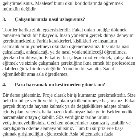
geliştirmelisiniz. Maalesef bunu okul koridorlarında öğrenmek
mümkün değildir.
3. Çalışanlarınızla nasıl uzlaşırsınız?
Teoriler harika zihin egzersizleridir. Fakat onları pratiğe dökmek
tamamen farklı bir hikayedir. İnsan yönetimi gerçek dünya deneyimi
gerektirmektedir. Farklı karakterleri, kişilikleri ve insanların
saçmalıklarını yönetmeyi okuldan öğrenemezsiniz. İnsanlarla nasıl
çalışılacağı, anlaşılacağı ya da nasıl yönlendirileceği öğrenilmesi
gereken bir ihtiyaçtır. Fakat iyi bir çalışanı motive etmek, çalışanları
eğitmek ve sizinle çalışmaları gerektiğine ikna etmek bir profesörden
alabileceğiniz bir ders değildir. Yönetim bir sanattır. Sanat
öğrenilebilir ama asla öğretilemez.
4. Para harcamak mı kestirmeden gitmek mi?
Bir derse gidersiniz. Proje olarak bir iş kurmanız gerekmektedir. Size
belli bir bütçe verilir ve bir iş planı şekillendirmeye başlarsınız. Fakat
gerçek dünyada hayatta kalmak ya da değişikliklere adapte olmak
için iş planı yetersiz hatta bazen kullanışsız hale gelir. Beklenmedik
harcamalar ortaya çıkabilir. Söz verdiğiniz tarihe ürünü
yetiştiremeyebilirsiniz. Geciken gönderimler başınıza iş açabilir ve
karşılığında ödeme alamayabilirsiniz. Tüm bu sürprizlerle başa
çıkmak girişimciliğin eğlencesidir. Asla bütçenizden fazla