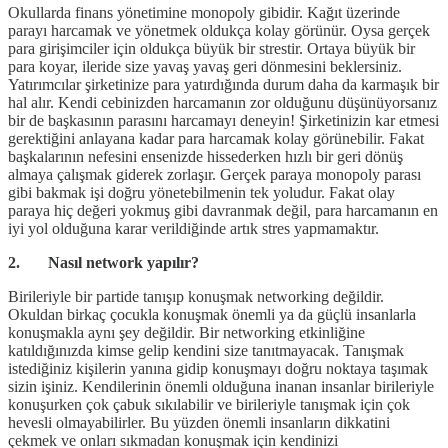
Okullarda finans yönetimine monopoly gibidir. Kağıt üzerinde
parayı harcamak ve yönetmek oldukça kolay görünür. Oysa gerçek
para girişimciler için oldukça büyük bir strestir. Ortaya büyük bir
para koyar, ileride size yavaş yavaş geri dönmesini beklersiniz.
Yatırımcılar şirketinize para yatırdığında durum daha da karmaşık bir
hal alır. Kendi cebinizden harcamanın zor olduğunu düşünüyorsanız
bir de başkasının parasını harcamayı deneyin! Şirketinizin kar etmesi
gerektiğini anlayana kadar para harcamak kolay görünebilir. Fakat
başkalarının nefesini ensenizde hissederken hızlı bir geri dönüş
almaya çalışmak giderek zorlaşır. Gerçek paraya monopoly parası
gibi bakmak işi doğru yönetebilmenin tek yoludur. Fakat olay
paraya hiç değeri yokmuş gibi davranmak değil, para harcamanın en
iyi yol olduğuna karar verildiğinde artık stres yapmamaktır.
2. Nasıl network yapılır?
Birileriyle bir partide tanışıp konuşmak networking değildir.
Okuldan birkaç çocukla konuşmak önemli ya da güçlü insanlarla
konuşmakla aynı şey değildir. Bir networking etkinliğine
katıldığınızda kimse gelip kendini size tanıtmayacak. Tanışmak
istediğiniz kişilerin yanına gidip konuşmayı doğru noktaya taşımak
sizin işiniz. Kendilerinin önemli olduğuna inanan insanlar birileriyle
konuşurken çok çabuk sıkılabilir ve birileriyle tanışmak için çok
hevesli olmayabilirler. Bu yüzden önemli insanların dikkatini
çekmek ve onları sıkmadan konuşmak için kendinizi