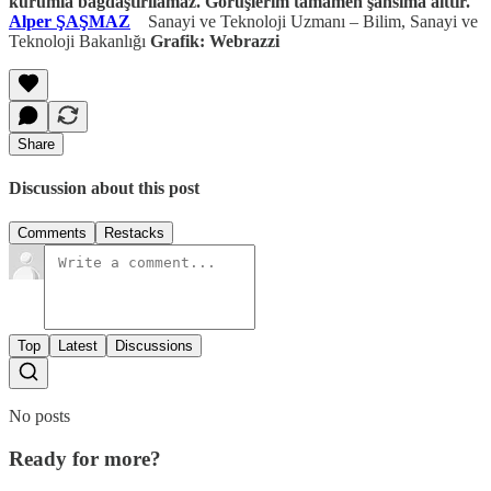
kurumla bağdaştırılamaz. Görüşlerim tamamen şahsıma aittir.
Alper ŞAŞMAZ
Sanayi ve Teknoloji Uzmanı – Bilim, Sanayi ve
Teknoloji Bakanlığı
Grafik: Webrazzi
Share
Discussion about this post
Comments
Restacks
Top
Latest
Discussions
No posts
Ready for more?