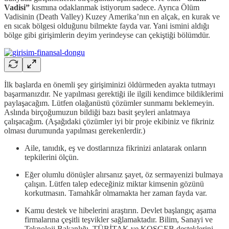
Vadisi”
kısmına odaklanmak istiyorum sadece. Ayrıca Ölüm
Vadisinin (Death Valley) Kuzey Amerika’nın en alçak, en kurak ve
en sıcak bölgesi olduğunu bilmekte fayda var. Yani ismini aldığı
bölge gibi girişimlerin deyim yerindeyse can çekiştiği bölümdür.
İlk başlarda en önemli şey girişiminizi öldürmeden ayakta tutmayı
başarmanızdır. Ne yapılması gerektiği ile ilgili kendimce bildiklerimi
paylaşacağım. Lütfen olağanüstü çözümler sunmamı beklemeyin.
Aslında birçoğumuzun bildiği bazı basit şeyleri anlatmaya
çalışacağım. (Aşağıdaki çözümler iyi bir proje ekibiniz ve fikriniz
olması durumunda yapılması gerekenlerdir.)
Aile, tanıdık, eş ve dostlarınıza fikrinizi anlatarak onların
tepkilerini ölçün.
Eğer olumlu dönüşler alırsanız şayet, öz sermayenizi bulmaya
çalışın. Lütfen talep edeceğiniz miktar kimsenin gözünü
korkutmasın. Tamahkâr olmamakta her zaman fayda var.
Kamu destek ve hibelerini araştırın. Devlet başlangıç aşama
firmalarına çeşitli teşvikler sağlamaktadır. Bilim, Sanayi ve
Teknoloji Bakanlığı, TÜBİTAK ve KOSGEB desteklerini