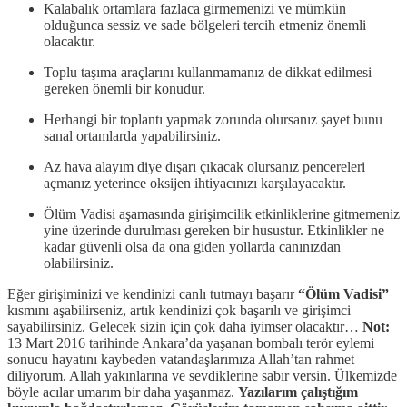
Kalabalık ortamlara fazlaca girmemenizi ve mümkün
olduğunca sessiz ve sade bölgeleri tercih etmeniz önemli
olacaktır.
Toplu taşıma araçlarını kullanmamanız de dikkat edilmesi
gereken önemli bir konudur.
Herhangi bir toplantı yapmak zorunda olursanız şayet bunu
sanal ortamlarda yapabilirsiniz.
Az hava alayım diye dışarı çıkacak olursanız pencereleri
açmanız yeterince oksijen ihtiyacınızı karşılayacaktır.
Ölüm Vadisi aşamasında girişimcilik etkinliklerine gitmemeniz
yine üzerinde durulması gereken bir husustur. Etkinlikler ne
kadar güvenli olsa da ona giden yollarda canınızdan
olabilirsiniz.
Eğer girişiminizi ve kendinizi canlı tutmayı başarır
“Ölüm Vadisi”
kısmını aşabilirseniz, artık kendinizi çok başarılı ve girişimci
sayabilirsiniz. Gelecek sizin için çok daha iyimser olacaktır…
Not:
13 Mart 2016 tarihinde Ankara’da yaşanan bombalı terör eylemi
sonucu hayatını kaybeden vatandaşlarımıza Allah’tan rahmet
diliyorum. Allah yakınlarına ve sevdiklerine sabır versin. Ülkemizde
böyle acılar umarım bir daha yaşanmaz.
Yazılarım çalıştığım