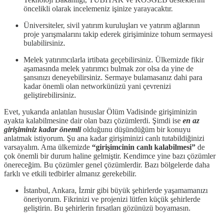
öncelikli olarak incelemeniz işinize yarayacaktır.
Üniversiteler, sivil yatırım kuruluşları ve yatırım ağlarının
proje yarışmalarını takip ederek girişiminize tohum sermayesi
bulabilirsiniz.
Melek yatırımcılarla irtibata geçebilirsiniz. Ülkemizde fikir
aşamasında melek yatırımcı bulmak zor olsa da yine de
şansınızı deneyebilirsiniz. Sermaye bulamasanız dahi para
kadar önemli olan networkünüzü yani çevrenizi
geliştirebilirsiniz.
Evet, yukarıda anlatılan hususlar Ölüm Vadisinde girişiminizin
ayakta kalabilmesine dair olan bazı çözümlerdi. Şimdi ise
en az
girişiminiz kadar önemli
olduğunu düşündüğüm bir konuyu
anlatmak istiyorum. Şu ana kadar girişiminizi canlı tutabildiğinizi
varsayalım. Ama ülkemizde
“girişimcinin canlı kalabilmesi”
de
çok önemli bir durum haline gelmiştir. Kendimce yine bazı çözümler
önereceğim. Bu çözümler genel çözümlerdir. Bazı bölgelerde daha
farklı ve etkili tedbirler almanız gerekebilir.
İstanbul, Ankara, İzmir gibi büyük şehirlerde yaşamamanızı
öneriyorum. Fikrinizi ve projenizi lütfen küçük şehirlerde
geliştirin. Bu şehirlerin fırsatları gözünüzü boyamasın.