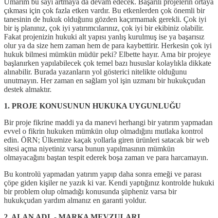
Umarım bu sayı artmaya da devam edecek. Başarılı projelerin ortaya
çıkması için çok fazla etken vardır. Bu etkenlerden çok önemli bir
tanesinin de hukuk olduğunu gözden kaçırmamak gerekli. Çok iyi
bir iş planınız, çok iyi yatırımcılarınız, çok iyi bir ekibiniz olabilir.
Fakat projenizin hukuki alt yapısı yanlış kurulmuş ise ya başarısız
olur ya da size hem zaman hem de para kaybettirir. Herkesin çok iyi
hukuk bilmesi mümkün müdür peki? Elbette hayır. Ama bir projeye
başlanırken yapılabilecek çok temel bazı hususlar kolaylıkla dikkate
alınabilir. Burada yazanların yol gösterici nitelikte olduğunu
unutmayın. Her zaman en sağlam yol işin uzmanı bir hukukçudan
destek almaktır.
1. PROJE KONUSUNUN HUKUKA UYGUNLUĞU
Bir proje fikrine maddi ya da manevi herhangi bir yatırım yapmadan
evvel o fikrin hukuken mümkün olup olmadığını mutlaka kontrol
edin. ÖRN; Ülkemize kaçak yollarla giren ürünleri satacak bir web
sitesi açma niyetiniz varsa bunun yapılmasının mümkün
olmayacağını baştan tespit ederek boşa zaman ve para harcamayın.
Bu kontrolü yapmadan yatırım yapıp daha sonra emeği ve parası
çöpe giden kişiler ne yazık ki var. Kendi yaptığınız kontrolde hukuki
bir problem olup olmadığı konusunda şüpheniz varsa bir
hukukçudan yardım almanız en garanti yoldur.
2. ALAN ADI - MARKA MEVZULARI