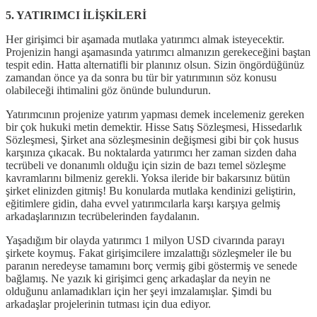
5. YATIRIMCI İLİŞKİLERİ
Her girişimci bir aşamada mutlaka yatırımcı almak isteyecektir.
Projenizin hangi aşamasında yatırımcı almanızın gerekeceğini baştan
tespit edin. Hatta alternatifli bir planınız olsun. Sizin öngördüğünüz
zamandan önce ya da sonra bu tür bir yatırımının söz konusu
olabileceği ihtimalini göz önünde bulundurun.
Yatırımcının projenize yatırım yapması demek incelemeniz gereken
bir çok hukuki metin demektir. Hisse Satış Sözleşmesi, Hissedarlık
Sözleşmesi, Şirket ana sözleşmesinin değişmesi gibi bir çok husus
karşınıza çıkacak. Bu noktalarda yatırımcı her zaman sizden daha
tecrübeli ve donanımlı olduğu için sizin de bazı temel sözleşme
kavramlarını bilmeniz gerekli. Yoksa ileride bir bakarsınız bütün
şirket elinizden gitmiş! Bu konularda mutlaka kendinizi geliştirin,
eğitimlere gidin, daha evvel yatırımcılarla karşı karşıya gelmiş
arkadaşlarınızın tecrübelerinden faydalanın.
Yaşadığım bir olayda yatırımcı 1 milyon USD civarında parayı
şirkete koymuş. Fakat girişimcilere imzalattığı sözleşmeler ile bu
paranın neredeyse tamamını borç vermiş gibi göstermiş ve senede
bağlamış. Ne yazık ki girişimci genç arkadaşlar da neyin ne
olduğunu anlamadıkları için her şeyi imzalamışlar. Şimdi bu
arkadaşlar projelerinin tutması için dua ediyor.