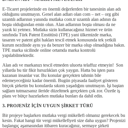
E-Ticaret projelerinde en önemli değerlerden bir tanesinin alan adı
olduğunu unutmayın. Genel alan adları olan com – net – org gibi
uzantılı adlarının yanında mutlaka com.tr uzantılı alan adının da
boşta olduğundan emin olun. Alan adlarının boşta olması da ne
yazık ki yetmez. Mutlaka sizin kullanacağınız hizmet ve ürün
sınıfında Türk Patent Enstitüsü (TPE) yani ülkemizde marka,
tasarım ve patent gibi hakları tescil etmek konusunda tek yetkili
kurum nezdinde aynı ya da benzer bir marka olup olmadığına bakın.
TPE marka sicilinde online ortamda marka kontrolü
yapılabilmektedir.
Alan adı ve markanızı tescil etmeden uluorta telaffuz etmeyin! Son
yıllarda bu tür fikir hırsızlıkları çok yaygın. Hatta bu işten para
kazanan insanlar var. Bu konular gerçekten tahmin bile
edemeyeceğiniz kadar önemli. Bugün piyasada faaliyet gösteren
birçok şirketin bu konularda sıkıntı yaşadığını unutmayın. İşi baştan
sağlam tutmazsanız ileride düzeltmek gerçekten çok zor. Özetle iş
planı ve bütçe hazırlarken mutlaka bunları da dahil edin.
3. PROJENİZ İÇİN UYGUN ŞİRKET TÜRÜ
Bir projeye başlarken mutlaka vergi mükellefi olmanız gerekecek bu
kesin. Fakat hangi tür vergi mükellefiyeti size daha uygun? Projenizi
başlangıç aşamasından itibaren kuracağınız, sermaye şirketi