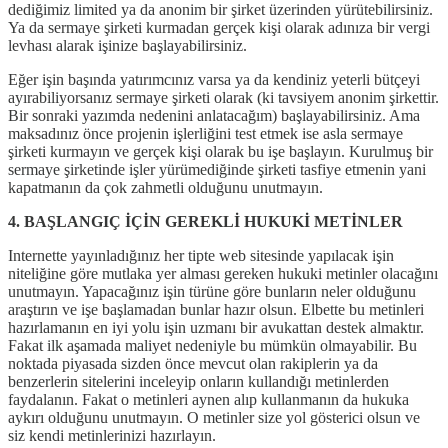
dediğimiz limited ya da anonim bir şirket üzerinden yürütebilirsiniz.
Ya da sermaye şirketi kurmadan gerçek kişi olarak adınıza bir vergi
levhası alarak işinize başlayabilirsiniz.
Eğer işin başında yatırımcınız varsa ya da kendiniz yeterli bütçeyi
ayırabiliyorsanız sermaye şirketi olarak (ki tavsiyem anonim şirkettir.
Bir sonraki yazımda nedenini anlatacağım) başlayabilirsiniz. Ama
maksadınız önce projenin işlerliğini test etmek ise asla sermaye
şirketi kurmayın ve gerçek kişi olarak bu işe başlayın. Kurulmuş bir
sermaye şirketinde işler yürümediğinde şirketi tasfiye etmenin yani
kapatmanın da çok zahmetli olduğunu unutmayın.
4. BAŞLANGIÇ İÇİN GEREKLİ HUKUKİ METİNLER
Internette yayınladığınız her tipte web sitesinde yapılacak işin
niteliğine göre mutlaka yer alması gereken hukuki metinler olacağını
unutmayın. Yapacağınız işin türüne göre bunların neler olduğunu
araştırın ve işe başlamadan bunlar hazır olsun. Elbette bu metinleri
hazırlamanın en iyi yolu işin uzmanı bir avukattan destek almaktır.
Fakat ilk aşamada maliyet nedeniyle bu mümkün olmayabilir. Bu
noktada piyasada sizden önce mevcut olan rakiplerin ya da
benzerlerin sitelerini inceleyip onların kullandığı metinlerden
faydalanın. Fakat o metinleri aynen alıp kullanmanın da hukuka
aykırı olduğunu unutmayın. O metinler size yol gösterici olsun ve
siz kendi metinlerinizi hazırlayın.