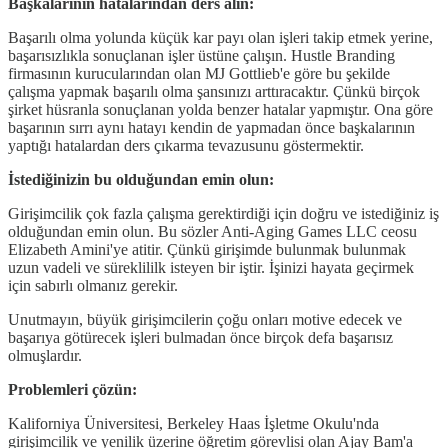
Başkalarının hatalarından ders alın:
Başarılı olma yolunda küçük kar payı olan işleri takip etmek yerine,
başarısızlıkla sonuçlanan işler üstüne çalışın. Hustle Branding
firmasının kurucularından olan MJ Gottlieb'e göre bu şekilde
çalışma yapmak başarılı olma şansınızı arttıracaktır. Çünkü birçok
şirket hüsranla sonuçlanan yolda benzer hatalar yapmıştır. Ona göre
başarının sırrı aynı hatayı kendin de yapmadan önce başkalarının
yaptığı hatalardan ders çıkarma tevazusunu göstermektir.
İstediğinizin bu olduğundan emin olun:
Girişimcilik çok fazla çalışma gerektirdiği için doğru ve istediğiniz iş
olduğundan emin olun. Bu sözler Anti-Aging Games LLC ceosu
Elizabeth Amini'ye atitir. Çünkü girişimde bulunmak bulunmak
uzun vadeli ve süreklililk isteyen bir iştir. İşinizi hayata geçirmek
için sabırlı olmanız gerekir.
Unutmayın, büyük girişimcilerin çoğu onları motive edecek ve
başarıya götürecek işleri bulmadan önce birçok defa başarısız
olmuşlardır.
Problemleri çözün:
Kaliforniya Üniversitesi, Berkeley Haas İşletme Okulu'nda
girişimcilik ve yenilik üzerine öğretim görevlisi olan Ajay Bam'a