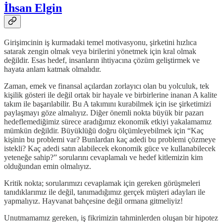
İhsan Elgin
Girişimcinin iş kurmadaki temel motivasyonu, şirketini hızlıca
satarak zengin olmak veya birilerini yönetmek için kral olmak
değildir. Esas hedef, insanların ihtiyacına çözüm geliştirmek ve
hayata anlam katmak olmalıdır.
Zaman, emek ve finansal açılardan zorlayıcı olan bu yolculuk, tek
kişilik gösteri ile değil ortak bir hayale ve birbirlerine inanan A kalite
takım ile başarılabilir. Bu A takımını kurabilmek için ise şirketimizi
paylaşmayı göze almalıyız. Diğer önemli nokta büyük bir pazarı
hedeflemediğimiz sürece aradığımız ekonomik etkiyi yakalamamız
mümkün değildir. Büyüklüğü doğru ölçümleyebilmek için “Kaç
kişinin bu problemi var? Bunlardan kaç adedi bu problemi çözmeye
istekli? Kaç adedi satın alabilecek ekonomik güce ve kullanabilecek
yeteneğe sahip?” sorularını cevaplamalı ve hedef kitlemizin kim
olduğundan emin olmalıyız.
Kritik nokta; sorularımızı cevaplamak için gereken görüşmeleri
tanıdıklarımız ile değil, tanımadığımız gerçek müşteri adayları ile
yapmalıyız. Hayvanat bahçesine değil ormana gitmeliyiz!
Unutmamamız gereken, iş fikrimizin tahminlerden oluşan bir hipotez