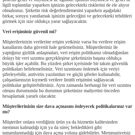
ilgili toplantılar yaparken işinizin gelecekteki risklerini de ele alıyor
olmalısınız. Şirketin risk değerlendirmesini yaparken aşağıdaki
birkaç soruyu yanıtlamak işinizin geleceğini ve gelecekteki tehditleri
görmek için size oldukça yarar sağlayacaktır.
Veri erişiminiz güvenli mi?
Müşterilerinizin verilerine erişim yetkiniz varsa bu verilere erişim
kanallarını daha güvenli hale getirmelisiniz. Müşterileriniz ile
yaptığınız gizlilik anlaşmaları, veri erişim politikanız olmadığından
dolayı bir veri sızıntısı gerçekleşirse şirketinizin başına oldukça
büyük işler açabilir. Bu yüzden şirket içerisinde bir takım güvenlik
politikaları belirlemelisiniz. Veri sızıntısını önlemek için veriyi
şifreleyebilir, antivirüs yazılımları ve güçlü şifreler kullanabilir,
çalışanlarınızın kıymetli verilere limitli erişimini sağlayacak
politikalar geliştirebilirsiniz. Aynı zamanda herhangi bir veri sızıntısı
olması durumunda bu durumun şirketinize maliyetini önceden
hesaplamak yararlı olacaktır.
Müşterilerinizin size dava açmasını önleyecek politikalarınız var
mı?
Müşteriler onlara verdiğiniz ürün ya da hizmetin kalitesinden
memnun kalmadığı için ya da süreç bekledikleri gibi
tamamlanmadığı için dava açma yoluna gidebilirler. Memnuniyetsiz