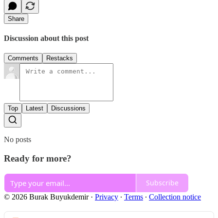
Share
Discussion about this post
Comments
Restacks
Top
Latest
Discussions
No posts
Ready for more?
Subscribe
© 2026 Burak Buyukdemir
·
Privacy
∙
Terms
∙
Collection notice