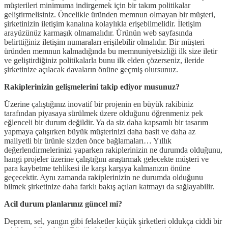
müşterileri minimuma indirgemek için bir takım politikalar
geliştirmelisiniz. Öncelikle üründen memnun olmayan bir müşteri,
şirketinizin iletişim kanalına kolaylıkla erişebilmelidir. İletişim
arayüzünüz karmaşık olmamalıdır. Ürünün web sayfasında
belirttiğiniz iletişim numaraları erişilebilir olmalıdır. Bir müşteri
üründen memnun kalmadığında bu memnuniyetsizliği ilk size iletir
ve geliştirdiğiniz politikalarla bunu ilk elden çözerseniz, ileride
şirketinize açılacak davaların önüne geçmiş olursunuz.
Rakiplerinizin gelişmelerini takip ediyor musunuz?
Üzerine çalıştığınız inovatif bir projenin en büyük rakibiniz
tarafından piyasaya sürülmek üzere olduğunu öğrenmeniz pek
eğlenceli bir durum değildir. Ya da siz daha kapsamlı bir tasarım
yapmaya çalışırken büyük müşterinizi daha basit ve daha az
maliyetli bir ürünle sizden önce bağlamaları… Yıllık
değerlendirmelerinizi yaparken rakiplerinizin ne durumda olduğunu,
hangi projeler üzerine çalıştığını araştırmak gelecekte müşteri ve
para kaybetme tehlikesi ile karşı karşıya kalmanızın önüne
geçecektir. Aynı zamanda rakiplerinizin ne durumda olduğunu
bilmek şirketinize daha farklı bakış açıları katmayı da sağlayabilir.
Acil durum planlarınız güncel mi?
Deprem, sel, yangın gibi felaketler küçük şirketleri oldukça ciddi bir