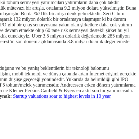
kü tohum sermayesi yatırımcıları yatırımların daha çok takdir
ük mütevazı bir artışla, ortalama 9,2 milyon dolara yükselmiştir. Buna
 ulaşmıştır. Bu da %71lik bir artışa denk gelmektedir. Seri C turu
 aşarak 132 milyon dolarlık bir ortalamaya ulaşmıştır ki bu durum
IPO gibi bir çıkış senaryosuna yakın olan şirketlere daha çok yatırım
e devam etmekte olup 60 tane risk sermayesi destekli şirket bu yıl
nıklık etmekteyiz. Uber 3,5 milyon dolarlık değerlemede 285 milyon
Pinterest’in son dönem açıklamasında 3.8 milyar dolarlık değerlemede
duğunu ve bu yanlış beklentilerin bir teknoloji balonunu
lişim, mobil teknoloji ve dünya çapında artan İnternet erişimi gerçekte
rının düşüşe geçeceği yönündedir. Yukarıda da belirtildiği gibi IPO
f 5 tohum/melek yatırımcısıdır. Andreessen erken dönem yatırımlarına
le Kleiner Perkins Caufield & Byers en aktif son tur yatırımcısıdır.
ynak:
Startup valuations soar to highest levels in 10 year