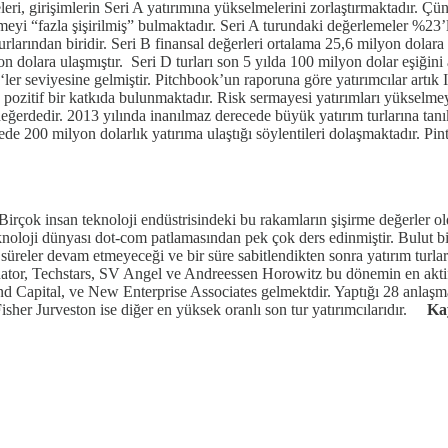
, girişimlerin Seri A yatırımına yükselmelerini zorlaştırmaktadır. Çün
eyi “fazla şişirilmiş” bulmaktadır. Seri A turundaki değerlemeler %23’l
urlarından biridir. Seri B finansal değerleri ortalama 25,6 milyon dolara
 dolara ulaşmıştır. Seri D turları son 5 yılda 100 milyon dolar eşiğini
ler seviyesine gelmiştir. Pitchbook’un raporuna göre yatırımcılar artık 
ozitif bir katkıda bulunmaktadır. Risk sermayesi yatırımları yükselmey
değerdedir. 2013 yılında inanılmaz derecede büyük yatırım turlarına ta
emede 200 milyon dolarlık yatırıma ulaştığı söylentileri dolaşmaktadır. 
Birçok insan teknoloji endüstrisindeki bu rakamların şişirme değerler ol
eknoloji dünyası dot-com patlamasından pek çok ders edinmiştir. Bulut bi
süreler devam etmeyeceği ve bir süre sabitlendikten sonra yatırım turla
inator, Techstars, SV Angel ve Andreessen Horowitz bu dönemin en akti
 Capital, ve New Enterprise Associates gelmektdir. Yaptığı 28 anlaşma i
isher Jurveston ise diğer en yüksek oranlı son tur yatırımcılarıdır.
Ka