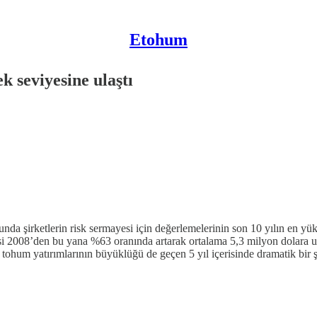
Etohum
k seviyesine ulaştı
da şirketlerin risk sermayesi için değerlemelerinin son 10 yılın en yük
i 2008’den bu yana %63 oranında artarak ortalama 5,3 milyon dolara ula
hum yatırımlarının büyüklüğü de geçen 5 yıl içerisinde dramatik bir şe