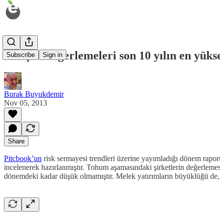
Girişim değerlemeleri son 10 yılın en yükse
Subscribe
Sign in
Burak Buyukdemir
Nov 05, 2013
Share
Pitcbook’un
risk sermayesi trendleri üzerine yayımladığı dönem raporun
incelenerek hazırlanmıştır. Tohum aşamasındaki şirketlerin değerlemes
dönemdeki kadar düşük olmamıştır. Melek yatırımların büyüklüğü de, to