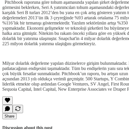
Pitchbook raporuna göre tohum aşamasında yapılan şirket değerlemeleri
görmesini beklerken, Seri A yatırımcıları tohum aşamasındaki değerlem
karşılık Seri B turları 2012’den bu yana en çok artış gösteren yatırım t
değerlemeleri 2013’ün ilk 3 çeyreğinde %93 artarak ortalama 75 milyon
%116’lık bir tırmanışı göstermektedir. Yazılım sektörünün artışı %350 ‘
yapmaktadır. Ekonomi gelişmekte ve teknoloji şirketleri bu büyümeye p
halka arza gitmiştir. Nitekim bu rakam önceki yıllara göre en yüksek 
dolarlık bir yatırıma ulaşmıştır. Snapchat'in 4 milyar dolarlık değerl
225 milyon dolarlık yatırıma ulaştığını görmekteyiz.
Milyar dolarlık değerleme yapılan düzinelerce girişim bulunmaktadır. 
patlatacağının endişesini taşımaktadır. Tüm bu endişelerin yanı sıra t
çok büyük fırsatlar sunmaktadır. Pitchbook’un raporu, bu artışın uzun 
açısından 2013 yılı oldukça verimli geçmiştir. 500 Startups, Y Comb
liderlik etmekte olup ardından Google Ventures, SV Angel, First Round
Sequoia Capital, Intel Capital, New Enterprise Associates ve Draper F
Share
Discussion about this post