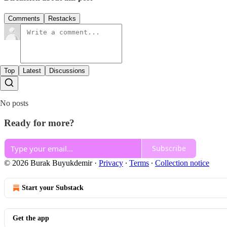
Comments
Restacks
Top
Latest
Discussions
No posts
Ready for more?
Subscribe
© 2026 Burak Buyukdemir
·
Privacy
∙
Terms
∙
Collection notice
Start your Substack
Get the app