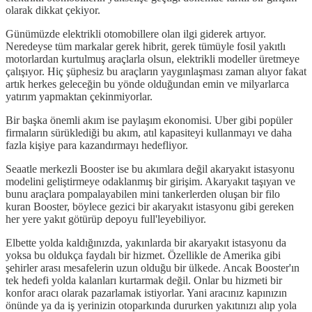
olarak dikkat çekiyor.
Günümüzde elektrikli otomobillere olan ilgi giderek artıyor.
Neredeyse tüm markalar gerek hibrit, gerek tümüyle fosil yakıtlı
motorlardan kurtulmuş araçlarla olsun, elektrikli modeller üretmeye
çalışıyor. Hiç şüphesiz bu araçların yaygınlaşması zaman alıyor fakat
artık herkes geleceğin bu yönde olduğundan emin ve milyarlarca
yatırım yapmaktan çekinmiyorlar.
Bir başka önemli akım ise paylaşım ekonomisi. Uber gibi popüler
firmaların sürüklediği bu akım, atıl kapasiteyi kullanmayı ve daha
fazla kişiye para kazandırmayı hedefliyor.
Seaatle merkezli Booster ise bu akımlara değil akaryakıt istasyonu
modelini geliştirmeye odaklanmış bir girişim. Akaryakıt taşıyan ve
bunu araçlara pompalayabilen mini tankerlerden oluşan bir filo
kuran Booster, böylece gezici bir akaryakıt istasyonu gibi gereken
her yere yakıt götürüp depoyu full'leyebiliyor.
Elbette yolda kaldığınızda, yakınlarda bir akaryakıt istasyonu da
yoksa bu oldukça faydalı bir hizmet. Özellikle de Amerika gibi
şehirler arası mesafelerin uzun olduğu bir ülkede. Ancak Booster'ın
tek hedefi yolda kalanları kurtarmak değil. Onlar bu hizmeti bir
konfor aracı olarak pazarlamak istiyorlar. Yani aracınız kapınızın
önünde ya da iş yerinizin otoparkında dururken yakıtınızı alıp yola