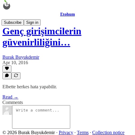
Etohum
Subscribe
Sign in
Genç girişimcilerin
güvenirliliğini…
Burak Buyukdemir
Apr 10, 2016
Elbette herkes hata yapabilir.
Read →
Comments
© 2026 Burak Buyukdemir
·
Privacy
∙
Terms
∙
Collection notice