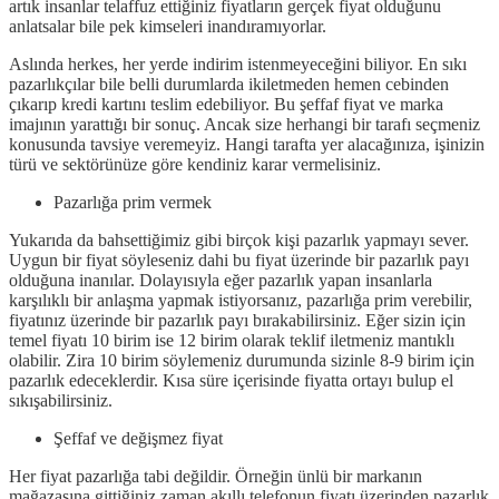
artık insanlar telaffuz ettiğiniz fiyatların gerçek fiyat olduğunu
anlatsalar bile pek kimseleri inandıramıyorlar.
Aslında herkes, her yerde indirim istenmeyeceğini biliyor. En sıkı
pazarlıkçılar bile belli durumlarda ikiletmeden hemen cebinden
çıkarıp kredi kartını teslim edebiliyor. Bu şeffaf fiyat ve marka
imajının yarattığı bir sonuç. Ancak size herhangi bir tarafı seçmeniz
konusunda tavsiye veremeyiz. Hangi tarafta yer alacağınıza, işinizin
türü ve sektörünüze göre kendiniz karar vermelisiniz.
Pazarlığa prim vermek
Yukarıda da bahsettiğimiz gibi birçok kişi pazarlık yapmayı sever.
Uygun bir fiyat söyleseniz dahi bu fiyat üzerinde bir pazarlık payı
olduğuna inanılar. Dolayısıyla eğer pazarlık yapan insanlarla
karşılıklı bir anlaşma yapmak istiyorsanız, pazarlığa prim verebilir,
fiyatınız üzerinde bir pazarlık payı bırakabilirsiniz. Eğer sizin için
temel fiyatı 10 birim ise 12 birim olarak teklif iletmeniz mantıklı
olabilir. Zira 10 birim söylemeniz durumunda sizinle 8-9 birim için
pazarlık edeceklerdir. Kısa süre içerisinde fiyatta ortayı bulup el
sıkışabilirsiniz.
Şeffaf ve değişmez fiyat
Her fiyat pazarlığa tabi değildir. Örneğin ünlü bir markanın
mağazasına gittiğiniz zaman akıllı telefonun fiyatı üzerinden pazarlık