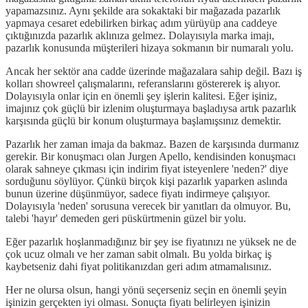
yapamazsınız. Aynı şekilde ara sokaktaki bir mağazada pazarlık
yapmaya cesaret edebilirken birkaç adım yürüyüp ana caddeye
çıktığınızda pazarlık aklınıza gelmez. Dolayısıyla marka imajı,
pazarlık konusunda müşterileri hizaya sokmanın bir numaralı yolu.
Ancak her sektör ana cadde üzerinde mağazalara sahip değil. Bazı iş
kolları showreel çalışmalarını, referanslarını göstererek iş alıyor.
Dolayısıyla onlar için en önemli şey işlerin kalitesi. Eğer işiniz,
imajınız çok güçlü bir izlenim oluşturmaya başladıysa artık pazarlık
karşısında güçlü bir konum oluşturmaya başlamışsınız demektir.
Pazarlık her zaman imaja da bakmaz. Bazen de karşısında durmanız
gerekir. Bir konuşmacı olan Jurgen Apello, kendisinden konuşmacı
olarak sahneye çıkması için indirim fiyat isteyenlere 'neden?' diye
sorduğunu söylüyor. Çünkü birçok kişi pazarlık yaparken aslında
bunun üzerine düşünmüyor, sadece fiyatı indirmeye çalışıyor.
Dolayısıyla 'neden' sorusuna verecek bir yanıtları da olmuyor. Bu,
talebi 'hayır' demeden geri püskürtmenin güzel bir yolu.
Eğer pazarlık hoşlanmadığınız bir şey ise fiyatınızı ne yüksek ne de
çok ucuz olmalı ve her zaman sabit olmalı. Bu yolda birkaç iş
kaybetseniz dahi fiyat politikanızdan geri adım atmamalısınız.
Her ne olursa olsun, hangi yönü seçerseniz seçin en önemli şeyin
işinizin gerçekten iyi olması. Sonuçta fiyatı belirleyen işinizin