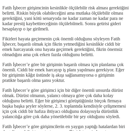
Fatih İşbecer girişimcinin kesinlikle ölçülebilir risk alması gerektiğini
belirtti. Riskin büyük olabileceğini ama mutlaka ölçülebilir olması
gerektiğini, yani kötü senaryoda ne kadar zaman ne kadar para ne
kadar prestij kaybettireceğinin ölçülebilmeli. Sonra getirisi gideri
hesaplayıp o işe girilmeli.
Fikirleri hayata geçirmenin çok önemli olduğunu söyleyen Fatih
İşbecer, başarılı olmak için fikrin yetmediğini kesinlikle ciddi bir
emek harcayarak onu hayata geçirmek gerektiğini, fikrin önemsiz
olmadığını ama çok erken fazda olduğunu belirtti.
Fatih İşbecer’e göre bir girişimin başarılı olması için planlama çok
önemli. Ciddi bir emek harcayıp iş planı yapılması gerekiyor. Eğer
bir girişimin kâğıt üstünde iş akışı sağlanamıyorsa o girişimin
pratikte başarılı olma şansı yoktur.
Fatih İşbecer’e göre girişimci için bir diğer önemli unsurda dürüst
olmak. Dürüst olmanın, yalancı olmaya göre çok daha kolay
olduğunu belirtti. Eğer bir girişimci görüştüğünüz birçok firmaya
başka başka şeyler söylerse, 2. 3. toplantıda kendisiyle çelişmemesi
için çok ciddi bir hafıza ihtiyacı olduğunu dolayısıyla dürüstlük
yalancılığa göre çok daha yönetilebilir bir şey olduğunu söyledi.
Fatih İşbecer’e göre girişimcilerin en yaygın yaptığı hatalardan biri