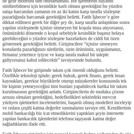
de gelir modelini tam oturtamaması. Bir işletmenin hayatını
sürdürebilmesi için kesinlikle karlı olması gerektiğini bu yüzden
satışa harcanılan zamanın en az iki katını karşı tarafla sözleşme
pazarlığında harcamak gerektiğini belirtti. Fatih İşbecer’e göre
dikkat edilmesi gerek bir diğer şey de, karşı tarafla anlaştıktan sonra
yapılan sözleşmede içinize sinmeyen bir koşula imza atıyorsanız,
önünüzdeki dönemde o koşul sebebiyle kesinlikle başınız belaya
girebileceğini o yüzden sözleşme hazırlarken de ciddi bir özen
göstermek gerektiğini belirtti. Girişimcilere “içinize sinmeyen
konularda pazarlığınızı sürdürün, sizin ürününüz, uygulamanız,
firmanız yeterince iyiyse ve karşı tarafa makul bir taleple
gidiyorsanız kabul edilecektir” tavsiyesinde bulundu.
Fatih İşbecer bir girişimde takım çok önemli olduğunu belirtti.
Özellikle teknoloji işinde; gerek hukuk, gerek finans, gerek insan
kaynakları, gerekse büyüklerle oturup müzakereler konusunda tek
bir kişinin yetmeyeceğini tüm bunları yapabilecek harika bir takım
kurulmasının gerektiğini anlattı. Girişimcilerin de mutlaka çözme
arzusu olmaları gerektiğini, hedefledikleri sektördeki mevcut
yürüyen işletmeleri incelemelerini, başarılı olmuş modelleri inceleyip
ve onlara çeşitli katma değerler sunmalarını tavsiye etti. Kendilerinin
mobil bankacılığı biz icat etmediklerini yaptıkları şeyin internette
yapılan bankacılık işlemlerini telefona taşıyarak katma değer
sağladıklarını ifade etti.