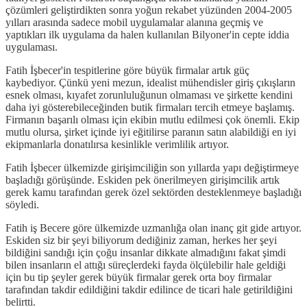
çözümleri geliştirdikten sonra yoğun rekabet yüzünden 2004-2005
yılları arasında sadece mobil uygulamalar alanına geçmiş ve
yaptıkları ilk uygulama da halen kullanılan Bilyoner'in cepte iddia
uygulaması.
Fatih İşbecer'in tespitlerine göre büyük firmalar artık güç
kaybediyor. Çünkü yeni mezun, idealist mühendisler giriş çıkışların
esnek olması, kıyafet zorunluluğunun olmaması ve şirkette kendini
daha iyi gösterebileceğinden butik firmaları tercih etmeye başlamış.
Firmanın başarılı olması için ekibin mutlu edilmesi çok önemli. Ekip
mutlu olursa, şirket içinde iyi eğitilirse paranın satın alabildiği en iyi
ekipmanlarla donatılırsa kesinlikle verimlilik artıyor.
Fatih İşbecer ülkemizde girişimciliğin son yıllarda yapı değiştirmeye
başladığı görüşünde. Eskiden pek önerilmeyen girişimcilik artık
gerek kamu tarafından gerek özel sektörden desteklenmeye başladığı
söyledi.
Fatih iş Becere göre ülkemizde uzmanlığa olan inanç git gide artıyor.
Eskiden siz bir şeyi biliyorum dediğiniz zaman, herkes her şeyi
bildiğini sandığı için çoğu insanlar dikkate almadığını fakat şimdi
bilen insanların el attığı süreçlerdeki fayda ölçülebilir hale geldiği
için bu tip şeyler gerek büyük firmalar gerek orta boy firmalar
tarafından takdir edildiğini takdir edilince de ticari hale getirildiğini
belirtti.