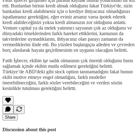
Fatih İşbecer girişimler için parasal kaynak bulma yollarından da söz
etti. Bunlardan birisin kredi almak olduğunu fakat Türkiye'de, sizin
bankadan kredi alabilmeniz için o krediye ihtiyacınız olmadığınızı
ispatlamanız gerektiğini, eğer eviniz arsanız varsa ipotek ederek
kredi alabileceğinizi yoksa kredi almanızın zor olduğunu anlattı.
Venture capital ya da melek yatırımcı sayısının çok az olduğunu ve
dünyadaki örneklerinden farklı hareket ettiklerini, kamunun da
takvimlerine uymadıklarını, ihtiyacınız olan parayı zamanın da
vermediklerini ifade etti. Bu yüzden başlangıçta aileden ve çevreden
borç alınılarak hayata geçirilmesinin en uygunu olacağını belirtti.
Fatih İşbecer, ekibin işe sadık olmasının çok önemli olduğunu bunu
sağlamak içinde ekibin mutlu edilmesi gerektiğini belirtti.
Türkiye’de ABD'deki gibi stock option tanınamadığını fakat bunun
ekibi motive etmeye engel olmadığını, farklı modeller
önerebilineceğini, farklı sözler verebileceğini ve verilen sözün
kesinlikle tutulması gerektiğini belirtti.
Share
Discussion about this post