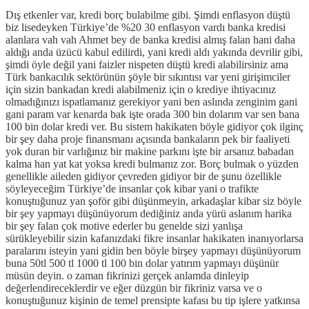
Dış etkenler var, kredi borç bulabilme gibi. Şimdi enflasyon düştü
biz lisedeyken Türkiye’de %20 30 enflasyon vardı banka kredisi
alanlara vah vah Ahmet bey de banka kredisi almış falan hani daha
aldığı anda üzücü kabul edilirdi, yani kredi aldı yakında devrilir gibi,
şimdi öyle değil yani faizler nispeten düştü kredi alabilirsiniz ama
Türk bankacılık sektörünün şöyle bir sıkıntısı var yeni girişimciler
için sizin bankadan kredi alabilmeniz için o krediye ihtiyacınız
olmadığınızı ispatlamanız gerekiyor yani ben aslında zenginim gani
gani param var kenarda bak işte orada 300 bin dolarım var sen bana
100 bin dolar kredi ver. Bu sistem hakikaten böyle gidiyor çok ilginç
bir şey daha proje finansmanı açısında bankaların pek bir faaliyeti
yok duran bir varlığınız bir makine parkını işte bir arsanız babadan
kalma han yat kat yoksa kredi bulmanız zor. Borç bulmak o yüzden
genellikle aileden gidiyor çevreden gidiyor bir de şunu özellikle
söyleyeceğim Türkiye’de insanlar çok kibar yani o trafikte
konuştuğunuz yan şoför gibi düşünmeyin, arkadaşlar kibar siz böyle
bir şey yapmayı düşünüyorum dediğiniz anda yürü aslanım harika
bir şey falan çok motive ederler bu genelde sizi yanlışa
sürükleyebilir sizin kafanızdaki fikre insanlar hakikaten inanıyorlarsa
paralarını isteyin yani gidin ben böyle birşey yapmayı düşünüyorum
buna 50tl 500 tl 1000 tl 100 bin dolar yatırım yapmayı düşünür
müsün deyin. o zaman fikrinizi gerçek anlamda dinleyip
değerlendireceklerdir ve eğer düzgün bir fikriniz varsa ve o
konuştuğunuz kişinin de temel prensipte kafası bu tip işlere yatkınsa