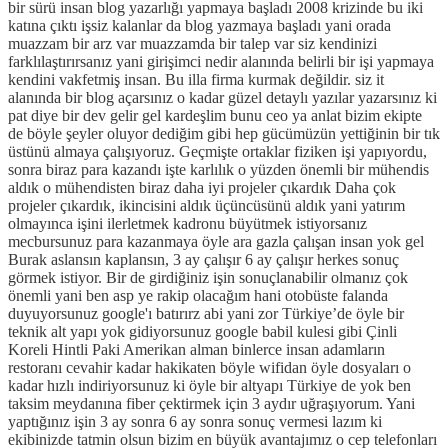
bir sürü insan blog yazarlığı yapmaya başladı 2008 krizinde bu iki
katına çıktı işsiz kalanlar da blog yazmaya başladı yani orada
muazzam bir arz var muazzamda bir talep var siz kendinizi
farklılaştırırsanız yani girişimci nedir alanında belirli bir işi yapmaya
kendini vakfetmiş insan. Bu illa firma kurmak değildir. siz it
alanında bir blog açarsınız o kadar güzel detaylı yazılar yazarsınız ki
pat diye bir dev gelir gel kardeşlim bunu ceo ya anlat bizim ekipte
de böyle şeyler oluyor dediğim gibi hep gücümüzün yettiğinin bir tık
üstünü almaya çalışıyoruz. Geçmişte ortaklar fiziken işi yapıyordu,
sonra biraz para kazandı işte karlılık o yüzden önemli bir mühendis
aldık o mühendisten biraz daha iyi projeler çıkardık Daha çok
projeler çıkardık, ikincisini aldık üçüncüsünü aldık yani yatırım
olmayınca işini ilerletmek kadronu büyütmek istiyorsanız
mecbursunuz para kazanmaya öyle ara gazla çalışan insan yok gel
Burak aslansın kaplansın, 3 ay çalışır 6 ay çalışır herkes sonuç
görmek istiyor. Bir de girdiğiniz işin sonuçlanabilir olmanız çok
önemli yani ben asp ye rakip olacağım hani otobüste falanda
duyuyorsunuz google'ı batırırz abi yani zor Türkiye’de öyle bir
teknik alt yapı yok gidiyorsunuz google babil kulesi gibi Çinli
Koreli Hintli Paki Amerikan alman binlerce insan adamların
restoranı cevahir kadar hakikaten böyle wifidan öyle dosyaları o
kadar hızlı indiriyorsunuz ki öyle bir altyapı Türkiye de yok ben
taksim meydanına fiber çektirmek için 3 aydır uğraşıyorum. Yani
yaptığınız işin 3 ay sonra 6 ay sonra sonuç vermesi lazım ki
ekibinizde tatmin olsun bizim en büyük avantajımız o cep telefonları