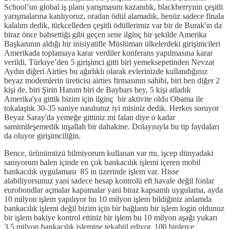
School’un global iş planı yarışmasını kazandık, blackberrynin çeşitli
yarışmalarına katılıyoruz, oradan ödül alamadık, henüz sadece finala
kalalım dedik, türkcelleden çeşitli ödüllerimiz var bir de Burak'ın da
biraz önce bahsettiği gibi geçen sene ilginç bir şekilde Amerika
Başkanının aldığı bir inisiyatifle Müslüman ülkelerdeki girişimcileri
Amerikada toplamaya karar verdiler konferans yapılmasına karar
verildi, Türkiye’den 5 girişimci gitti biri yemeksepetinden Nevzat
Aydın diğeri Airties bu ağırlıklı olarak evlerinizde kullandığınız
beyaz modemlerin üreticisi airties firmasının sahibi, biri ben diğer 2
kişi de, biri Şirin Hanım biri de Baybars bey, 5 kişi atladık
Amerika'ya gittik bizim için ilginç bir aktivite oldu Obama ile
tokalaştık 30-35 saniye nasılsınız iyi misiniz dedik. Herkes soruyor
Beyaz Saray'da yemeğe gittiniz mi falan diye o kadar
samimileşemedik inşallah bir dahakine. Dolayısıyla bu tip faydaları
da oluyor girişimciliğin.
Bence, ürünümüzü bilmiyorum kullanan var mı, işcep dünyadaki
sanıyorum halen içinde en çok bankacılık işlemi içeren mobil
bankacılık uygulaması 85 in üzerinde işlem var. Hisse
alabiliyorsunuz yani sadece hesap kontrolü eft havale değil fonlar
eurobondlar açmalar kapamalar yani biraz kapsamlı uygulama, ayda
10 milyon işlem yapılıyor bu 10 milyon işlem bildiğiniz anlamda
bankacılık işlemi değil bizim için bir bağlantı bir işlem login oldunuz
bir işlem bakiye kontrol ettiniz bir işlem bu 10 milyon aşağı yukarı
3,5 milyon bankacılık işlemine tekabül ediyor, 100 binlerce