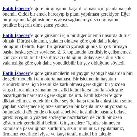
Fatih İşbecer
’e göre bir girişimin başarılı olması için planlama çok
önemli. Ciddi bir emek harcayıp iş planı yapılması gerekiyor. Eğer
bir girişimin kâğıt üstünde iş akışı sağlanamıyorsa o girişimin
pratikte başarılı olma şansı yoktur.
Fatih İşbecer
’e göre girişimci için bir diğer önemli unsurda dürüst
olmak. Dürüst olmanın, yalancı olmaya göre çok daha kolay
olduğunu belirtti. Eğer bir girişimci görüştüğünüz birçok firmaya
başka başka şeyler söylerse, 2. 3. toplantıda kendisiyle çelişmemesi
için çok ciddi bir hafıza ihtiyacı olduğunu dolayısıyla dürüstlük
yalancılığa göre çok daha yönetilebilir bir şey olduğunu söyledi.
Fatih İşbecer
’e göre girişimcilerin en yaygın yaptığı hatalardan biri
de gelir modelini tam oturtamaması. Bir işletmenin hayatını
sürdürebilmesi için kesinlikle karlı olması gerektiğini bu yüzden
satışa harcanılan zamanın en az iki katını karşı tarafla sözleşme
pazarlığında harcamak gerektiğini belirtti. Fatih İşbecer’e göre
dikkat edilmesi gerek bir diğer şey de, karşı tarafla anlaştıktan sonra
yapılan sözleşmede içinize sinmeyen bir koşula imza atıyorsanız,
önünüzdeki dönemde o koşul sebebiyle kesinlikle başınız belaya
girebileceğini o yüzden sözleşme hazırlarken de ciddi bir özen
göstermek gerektiğini belirtti. Girişimcilere “içinize sinmeyen
konularda pazarlığınızı sürdürün, sizin ürününüz, uygulamanız,
firmanız yeterince iyiyse ve karşı tarafa makul bir taleple