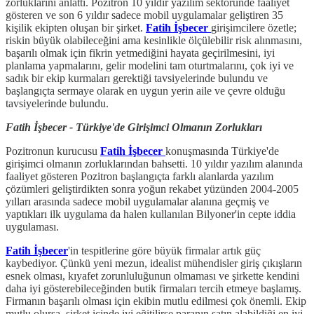
zorluklarını anlattı. Pozitron 10 yıldır yazılım sektöründe faaliyet
gösteren ve son 6 yıldır sadece mobil uygulamalar geliştiren 35
kişilik ekipten oluşan bir şirket.
Fatih İşbecer
girişimcilere özetle;
riskin büyük olabileceğini ama kesinlikle ölçülebilir risk alınmasını,
başarılı olmak için fikrin yetmediğini hayata geçirilmesini, iyi
planlama yapmalarını, gelir modelini tam oturtmalarını, çok iyi ve
sadık bir ekip kurmaları gerektiği tavsiyelerinde bulundu ve
başlangıçta sermaye olarak en uygun yerin aile ve çevre olduğu
tavsiyelerinde bulundu.
Fatih İşbecer - Türkiye'de Girişimci Olmanın Zorlukları
Pozitronun kurucusu
Fatih İşbecer
konuşmasında Türkiye'de
girişimci olmanın zorluklarından bahsetti. 10 yıldır yazılım alanında
faaliyet gösteren Pozitron başlangıçta farklı alanlarda yazılım
çözümleri geliştirdikten sonra yoğun rekabet yüzünden 2004-2005
yılları arasında sadece mobil uygulamalar alanına geçmiş ve
yaptıkları ilk uygulama da halen kullanılan Bilyoner'in cepte iddia
uygulaması.
Fatih İşbecer
'in tespitlerine göre büyük firmalar artık güç
kaybediyor. Çünkü yeni mezun, idealist mühendisler giriş çıkışların
esnek olması, kıyafet zorunluluğunun olmaması ve şirkette kendini
daha iyi gösterebileceğinden butik firmaları tercih etmeye başlamış.
Firmanın başarılı olması için ekibin mutlu edilmesi çok önemli. Ekip
mutlu olursa, şirket içinde iyi eğitilirse paranın satın alabildiği en iyi