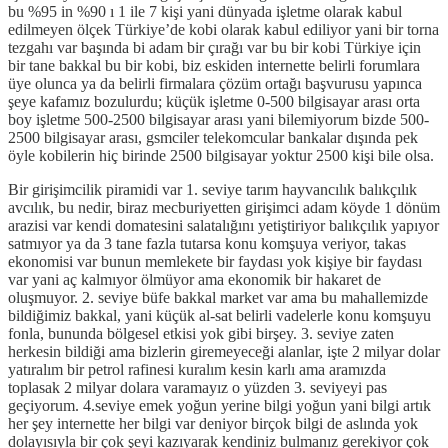
bu %95 in %90 ı 1 ile 7 kişi yani dünyada işletme olarak kabul
edilmeyen ölçek Türkiye’de kobi olarak kabul ediliyor yani bir torna
tezgahı var başında bi adam bir çırağı var bu bir kobi Türkiye için
bir tane bakkal bu bir kobi, biz eskiden internette belirli forumlara
üye olunca ya da belirli firmalara çözüm ortağı başvurusu yapınca
şeye kafamız bozulurdu; küçük işletme 0-500 bilgisayar arası orta
boy işletme 500-2500 bilgisayar arası yani bilemiyorum bizde 500-
2500 bilgisayar arası, gsmciler telekomcular bankalar dışında pek
öyle kobilerin hiç birinde 2500 bilgisayar yoktur 2500 kişi bile olsa.
Bir girişimcilik piramidi var 1. seviye tarım hayvancılık balıkçılık
avcılık, bu nedir, biraz mecburiyetten girişimci adam köyde 1 dönüm
arazisi var kendi domatesini salatalığını yetiştiriyor balıkçılık yapıyor
satmıyor ya da 3 tane fazla tutarsa konu komşuya veriyor, takas
ekonomisi var bunun memlekete bir faydası yok kişiye bir faydası
var yani aç kalmıyor ölmüyor ama ekonomik bir hakaret de
oluşmuyor. 2. seviye büfe bakkal market var ama bu mahallemizde
bildiğimiz bakkal, yani küçük al-sat belirli vadelerle konu komşuyu
fonla, bununda bölgesel etkisi yok gibi birşey. 3. seviye zaten
herkesin bildiği ama bizlerin giremeyeceği alanlar, işte 2 milyar dolar
yatıralım bir petrol rafinesi kuralım kesin karlı ama aramızda
toplasak 2 milyar dolara varamayız o yüzden 3. seviyeyi pas
geçiyorum. 4.seviye emek yoğun yerine bilgi yoğun yani bilgi artık
her şey internette her bilgi var deniyor birçok bilgi de aslında yok
dolayısıyla bir çok şeyi kazıyarak kendiniz bulmanız gerekiyor çok