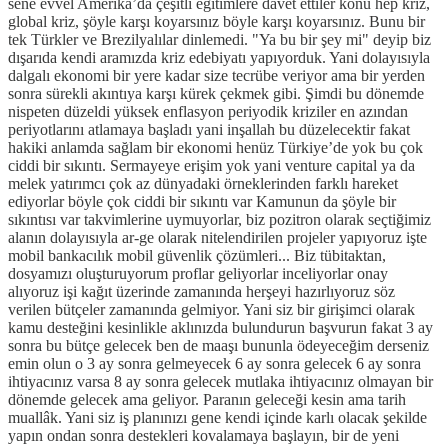
sene evvel Amerika’da çeşitli eğitimlere davet ettiler konu hep kriz,
global kriz, şöyle karşı koyarsınız böyle karşı koyarsınız. Bunu bir
tek Türkler ve Brezilyalılar dinlemedi. "Ya bu bir şey mi" deyip biz
dışarıda kendi aramızda kriz edebiyatı yapıyorduk. Yani dolayısıyla
dalgalı ekonomi bir yere kadar size tecrübe veriyor ama bir yerden
sonra sürekli akıntıya karşı kürek çekmek gibi. Şimdi bu dönemde
nispeten düzeldi yüksek enflasyon periyodik kriziler en azından
periyotlarını atlamaya başladı yani inşallah bu düzelecektir fakat
hakiki anlamda sağlam bir ekonomi henüz Türkiye’de yok bu çok
ciddi bir sıkıntı. Sermayeye erişim yok yani venture capital ya da
melek yatırımcı çok az dünyadaki örneklerinden farklı hareket
ediyorlar böyle çok ciddi bir sıkıntı var Kamunun da şöyle bir
sıkıntısı var takvimlerine uymuyorlar, biz pozitron olarak seçtiğimiz
alanın dolayısıyla ar-ge olarak nitelendirilen projeler yapıyoruz işte
mobil bankacılık mobil güvenlik çözümleri... Biz tübitaktan,
dosyamızı oluşturuyorum proflar geliyorlar inceliyorlar onay
alıyoruz işi kağıt üzerinde zamanında herşeyi hazırlıyoruz söz
verilen bütçeler zamanında gelmiyor. Yani siz bir girişimci olarak
kamu desteğini kesinlikle aklınızda bulundurun başvurun fakat 3 ay
sonra bu bütçe gelecek ben de maaşı bununla ödeyeceğim derseniz
emin olun o 3 ay sonra gelmeyecek 6 ay sonra gelecek 6 ay sonra
ihtiyacınız varsa 8 ay sonra gelecek mutlaka ihtiyacınız olmayan bir
dönemde gelecek ama geliyor. Paranın geleceği kesin ama tarih
muallâk. Yani siz iş planınızı gene kendi içinde karlı olacak şekilde
yapın ondan sonra destekleri kovalamaya başlayın, bir de yeni