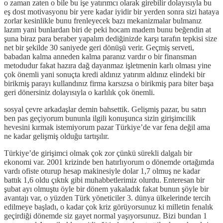
o zaman zaten o bile bu işe yatırımcı olarak girebilir dolayısıyla bu
eş dost motivasyonu bir yere kadar iyidir bir yerden sonra sizi hataya
zorlar kesinlikle bunu frenleyecek bazı mekanizmalar bulmanız
lazım yani bunlardan biri de peki hocam madem bunu beğendin at
şuna biraz para beraber yapalım dediğinizde karşı tarafın tepkisi size
net bir şekilde 30 saniyede geri dönüşü verir. Geçmiş serveti,
babadan kalma anneden kalma paranız vardır o bir finansman
metodudur fakat hazıra dağ dayanmaz işletmenin karlı olması yine
çok önemli yani sonuçta kredi aldınız yatırım aldınız elindeki bir
birikmiş parayı kullandınız firma karsızsa o birikmiş para biter başa
geri dönersiniz dolayısıyla o karlılık çok önemli.
sosyal çevre arkadaşlar demin bahsettik. Gelişmiş pazar, bu satırı
ben pas geçiyorum bununla ilgili konuşunca sizin girişimcilik
hevesini kırmak istemiyorum pazar Türkiye’de var fena değil ama
ne kadar gelişmiş olduğu tartışılır.
Türkiye’de girişimci olmak çok zor çünkü sürekli dalgalı bir
ekonomi var. 2001 krizinde ben hatırlıyorum o dönemde ortağımda
vardı ofiste oturup hesap makinesiyle dolar 1,7 olmuş ne kadar
battık 1,6 oldu çıktık gibi muhabbetlerimiz olurdu. Enteresan bir
şubat ayı olmuştu öyle bir dönem yakaladık fakat bunun şöyle bir
avantajı var, o yüzden Türk yöneticiler 3. dünya ülkelerinde tercih
edilmeye başladı, o kadar çok kriz görüyorsunuz ki milletin fenalık
geçirdiği dönemde siz gayet normal yaşıyorsunuz. Bizi bundan 1