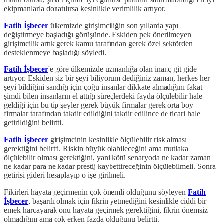
ekipmanlarla donatılırsa kesinlikle verimlilik artıyor.
Fatih İşbecer
ülkemizde girişimciliğin son yıllarda yapı
değiştirmeye başladığı görüşünde. Eskiden pek önerilmeyen
girişimcilik artık gerek kamu tarafından gerek özel sektörden
desteklenmeye başladığı söyledi.
Fatih İşbecer
'e göre ülkemizde uzmanlığa olan inanç git gide
artıyor. Eskiden siz bir şeyi biliyorum dediğiniz zaman, herkes her
şeyi bildiğini sandığı için çoğu insanlar dikkate almadığını fakat
şimdi bilen insanların el attığı süreçlerdeki fayda ölçülebilir hale
geldiği için bu tip şeyler gerek büyük firmalar gerek orta boy
firmalar tarafından takdir edildiğini takdir edilince de ticari hale
getirildiğini belirtti.
Fatih İşbecer
girişimcinin kesinlikle ölçülebilir risk alması
gerektiğini belirtti. Riskin büyük olabileceğini ama mutlaka
ölçülebilir olması gerektiğini, yani kötü senaryoda ne kadar zaman
ne kadar para ne kadar prestij kaybettireceğinin ölçülebilmeli. Sonra
getirisi gideri hesaplayıp o işe girilmeli.
Fikirleri hayata geçirmenin çok önemli olduğunu söyleyen
Fatih
İşbecer
, başarılı olmak için fikrin yetmediğini kesinlikle ciddi bir
emek harcayarak onu hayata geçirmek gerektiğini, fikrin önemsiz
olmadığını ama çok erken fazda olduğunu belirtti.