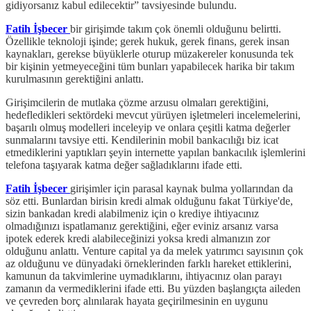
gidiyorsanız kabul edilecektir” tavsiyesinde bulundu.
Fatih İşbecer
bir girişimde takım çok önemli olduğunu belirtti.
Özellikle teknoloji işinde; gerek hukuk, gerek finans, gerek insan
kaynakları, gerekse büyüklerle oturup müzakereler konusunda tek
bir kişinin yetmeyeceğini tüm bunları yapabilecek harika bir takım
kurulmasının gerektiğini anlattı.
Girişimcilerin de mutlaka çözme arzusu olmaları gerektiğini,
hedefledikleri sektördeki mevcut yürüyen işletmeleri incelemelerini,
başarılı olmuş modelleri inceleyip ve onlara çeşitli katma değerler
sunmalarını tavsiye etti. Kendilerinin mobil bankacılığı biz icat
etmediklerini yaptıkları şeyin internette yapılan bankacılık işlemlerini
telefona taşıyarak katma değer sağladıklarını ifade etti.
Fatih İşbecer
girişimler için parasal kaynak bulma yollarından da
söz etti. Bunlardan birisin kredi almak olduğunu fakat Türkiye'de,
sizin bankadan kredi alabilmeniz için o krediye ihtiyacınız
olmadığınızı ispatlamanız gerektiğini, eğer eviniz arsanız varsa
ipotek ederek kredi alabileceğinizi yoksa kredi almanızın zor
olduğunu anlattı. Venture capital ya da melek yatırımcı sayısının çok
az olduğunu ve dünyadaki örneklerinden farklı hareket ettiklerini,
kamunun da takvimlerine uymadıklarını, ihtiyacınız olan parayı
zamanın da vermediklerini ifade etti. Bu yüzden başlangıçta aileden
ve çevreden borç alınılarak hayata geçirilmesinin en uygunu