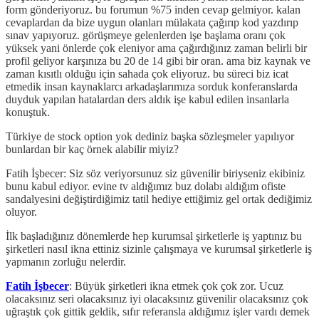
form gönderiyoruz. bu forumun %75 inden cevap gelmiyor. kalan
cevaplardan da bize uygun olanları mülakata çağırıp kod yazdırıp
sınav yapıyoruz. görüşmeye gelenlerden işe başlama oranı çok
yüksek yani önlerde çok eleniyor ama çağırdığınız zaman belirli bir
profil geliyor karşınıza bu 20 de 14 gibi bir oran. ama biz kaynak ve
zaman kısıtlı olduğu için sahada çok eliyoruz. bu süreci biz icat
etmedik insan kaynaklarcı arkadaşlarımıza sorduk konferanslarda
duyduk yapılan hatalardan ders aldık işe kabul edilen insanlarla
konuştuk.
Türkiye de stock option yok dediniz başka sözleşmeler yapılıyor
bunlardan bir kaç örnek alabilir miyiz?
Fatih İşbecer: Siz söz veriyorsunuz siz güvenilir biriyseniz ekibiniz
bunu kabul ediyor. evine tv aldığımız buz dolabı aldığım ofiste
sandalyesini değiştirdiğimiz tatil hediye ettiğimiz gel ortak dediğimiz
oluyor.
İlk başladığınız dönemlerde hep kurumsal şirketlerle iş yaptınız bu
şirketleri nasıl ikna ettiniz sizinle çalışmaya ve kurumsal şirketlerle iş
yapmanın zorluğu nelerdir.
Fatih İşbecer
: Büyük şirketleri ikna etmek çok çok zor. Ucuz
olacaksınız seri olacaksınız iyi olacaksınız güvenilir olacaksınız çok
uğraştık çok gittik geldik, sıfır referansla aldığımız işler vardı demek