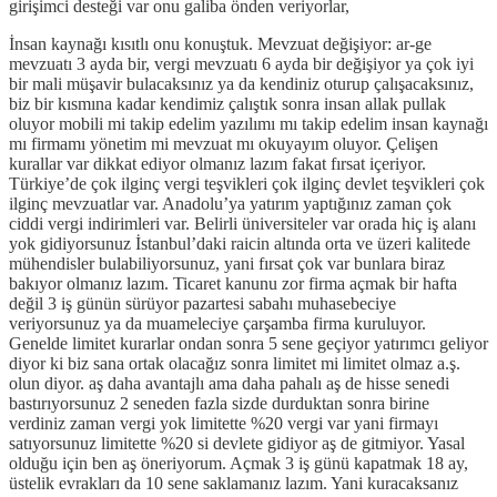
girişimci desteği var onu galiba önden veriyorlar,
İnsan kaynağı kısıtlı onu konuştuk. Mevzuat değişiyor: ar-ge
mevzuatı 3 ayda bir, vergi mevzuatı 6 ayda bir değişiyor ya çok iyi
bir mali müşavir bulacaksınız ya da kendiniz oturup çalışacaksınız,
biz bir kısmına kadar kendimiz çalıştık sonra insan allak pullak
oluyor mobili mi takip edelim yazılımı mı takip edelim insan kaynağı
mı firmamı yönetim mi mevzuat mı okuyayım oluyor. Çelişen
kurallar var dikkat ediyor olmanız lazım fakat fırsat içeriyor.
Türkiye’de çok ilginç vergi teşvikleri çok ilginç devlet teşvikleri çok
ilginç mevzuatlar var. Anadolu’ya yatırım yaptığınız zaman çok
ciddi vergi indirimleri var. Belirli üniversiteler var orada hiç iş alanı
yok gidiyorsunuz İstanbul’daki raicin altında orta ve üzeri kalitede
mühendisler bulabiliyorsunuz, yani fırsat çok var bunlara biraz
bakıyor olmanız lazım. Ticaret kanunu zor firma açmak bir hafta
değil 3 iş günün sürüyor pazartesi sabahı muhasebeciye
veriyorsunuz ya da muameleciye çarşamba firma kuruluyor.
Genelde limitet kurarlar ondan sonra 5 sene geçiyor yatırımcı geliyor
diyor ki biz sana ortak olacağız sonra limitet mi limitet olmaz a.ş.
olun diyor. aş daha avantajlı ama daha pahalı aş de hisse senedi
bastırıyorsunuz 2 seneden fazla sizde durduktan sonra birine
verdiniz zaman vergi yok limitette %20 vergi var yani firmayı
satıyorsunuz limitette %20 si devlete gidiyor aş de gitmiyor. Yasal
olduğu için ben aş öneriyorum. Açmak 3 iş günü kapatmak 18 ay,
üstelik evrakları da 10 sene saklamanız lazım. Yani kuracaksanız