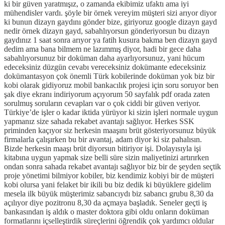
ki bir güven yaratmışız, o zamanda ekibimiz ufaktı ama iyi
mühendisler vardı. şöyle bir örnek vereyim müşteri sizi arıyor diyor
ki bunun dizayn gaydını gönder bize, giriyoruz google dizayn gayd
nedir örnek dizayn gayd, sabahlıyorsun gönderiyorsun bu dizayn
gaydınız 1 saat sonra arıyor ya fatih kusura bakma ben dizayn gayd
dedim ama bana bilmem ne lazımmış diyor, hadi bir gece daha
sabahlıyorsunuz bir doküman daha ayarlıyorsunuz, yani hücum
edeceksiniz düzgün cevabı vereceksiniz dokümante edeceksiniz
dokümantasyon çok önemli Türk kobilerinde doküman yok biz bir
kobi olarak gidiyoruz mobil bankacılık projesi için soru soruyor ben
şak diye ekranı indiriyorum açıyorum 50 sayfalık pdf orada zaten
sorulmuş soruların cevapları var o çok ciddi bir güven veriyor.
Türkiye’de işler o kadar iktida yürüyor ki sizin işleri normale uygun
yapmanız size sahada rekabet avantajı sağlıyor. Herkes SSK
priminden kaçıyor siz herkesin maaşını brüt gösteriyorsunuz büyük
firmalarla çalışırken bu bir avantaj, adam diyor ki siz pahalısın.
Bizde herkesin maaşı brüt diyorsun bitiriyor işi. Dolayısıyla işi
kitabına uygun yapmak size belli süre sizin maliyetinizi artırırken
ondan sonra sahada rekabet avantajı sağlıyor biz bir de şeyden seçtik
proje yönetimi bilmiyor kobiler, biz kendimiz kobiyi bir de müşteri
kobi olursa yani felaket bir ikili bu biz dedik ki büyüklere gidelim
mesela ilk büyük müşterimiz sabancıydı biz sabancı grubu 8,30 da
açılıyor diye pozitronu 8,30 da açmaya başladık. Seneler geçti iş
bankasından iş aldık o master doktora gibi oldu onların doküman
formatlarını içselleştirdik süreçlerini öğrendik çok yardımcı oldular