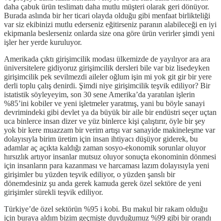
daha çabuk ürün teslimatı daha mutlu müşteri olarak geri dönüyor.
Burada aslında bir her ticari olayda olduğu gibi menfaat birlikteliği
var siz ekibinizi mutlu ederseniz eğitirseniz paranın alabileceği en iyi
ekipmanla beslerseniz onlarda size ona göre ürün verirler şimdi yeni
işler her yerde kuruluyor.
Amerikada çıktı girişimcilik modası ülkemizde de yayılıyor ara ara
üniversitelere gidiyoruz girişimcilik dersleri bile var biz lisedeyken
girişimcilik pek sevilmezdi aileler oğlum işin mi yok git gir bir yere
derli toplu çalış denirdi. Şimdi niye girişimcilik teşvik ediliyor? Bir
istatistik söyleyeyim, son 30 sene Amerika’da yaratılan işlerin
%85’ini kobiler ve yeni işletmeler yaratmış, yani bu böyle sanayi
devrimindeki gibi devlet ya da büyük bir aile bir endüstri seçer uçtan
uca binlerce insan dizer ve yüz binlerce kişi çalıştırır, öyle bir şey
yok bir kere muazzam bir verim artışı var sanayide makineleşme var
dolayısıyla birim üretim için insan ihtiyacı düşüyor giderek, bu
adamlar aç açıkta kaldığı zaman sosyo-ekonomik sorunlar oluyor
hırsızlık artıyor insanlar mutsuz oluyor sonuçta ekonominin dönmesi
için insanların para kazanması ve harcaması lazım dolayısıyla yeni
girişimler bu yüzden teşvik ediliyor, o yüzden şanslı bir
dönemdesiniz şu anda gerek kamuda gerek özel sektöre de yeni
girişimler sürekli teşvik ediliyor.
Türkiye’de özel sektörün %95 i kobi. Bu makul bir rakam olduğu
için buraya aldım bizim geçmişte duyduğumuz %99 gibi bir orandı