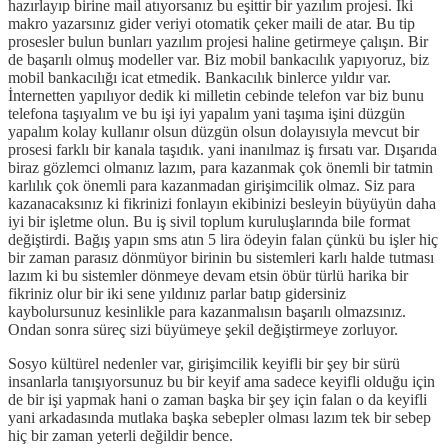
hazırlayıp birine mail atıyorsanız bu eşittir bir yazılım projesi. İki
makro yazarsınız gider veriyi otomatik çeker maili de atar. Bu tip
prosesler bulun bunları yazılım projesi haline getirmeye çalışın. Bir
de başarılı olmuş modeller var. Biz mobil bankacılık yapıyoruz, biz
mobil bankacılığı icat etmedik. Bankacılık binlerce yıldır var.
İnternetten yapılıyor dedik ki milletin cebinde telefon var biz bunu
telefona taşıyalım ve bu işi iyi yapalım yani taşıma işini düzgün
yapalım kolay kullanır olsun düzgün olsun dolayısıyla mevcut bir
prosesi farklı bir kanala taşıdık. yani inanılmaz iş fırsatı var. Dışarıda
biraz gözlemci olmanız lazım, para kazanmak çok önemli bir tatmin
karlılık çok önemli para kazanmadan girişimcilik olmaz. Siz para
kazanacaksınız ki fikrinizi fonlayın ekibinizi besleyin büyüyün daha
iyi bir işletme olun. Bu iş sivil toplum kuruluşlarında bile format
değiştirdi. Bağış yapın sms atın 5 lira ödeyin falan çünkü bu işler hiç
bir zaman parasız dönmüyor birinin bu sistemleri karlı halde tutması
lazım ki bu sistemler dönmeye devam etsin öbür türlü harika bir
fikriniz olur bir iki sene yıldınız parlar batıp gidersiniz
kaybolursunuz kesinlikle para kazanmalısın başarılı olmazsınız.
Ondan sonra süreç sizi büyümeye şekil değiştirmeye zorluyor.
Sosyo kültürel nedenler var, girişimcilik keyifli bir şey bir sürü
insanlarla tanışıyorsunuz bu bir keyif ama sadece keyifli olduğu için
de bir işi yapmak hani o zaman başka bir şey için falan o da keyifli
yani arkadasında mutlaka başka sebepler olması lazım tek bir sebep
hiç bir zaman yeterli değildir bence.