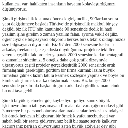
kullanıcısı var hakikaten insanların hayatını kolaylaştırdığımızı
düşünüyoruz.
Şimdi girişimcilik kısmına dönersek girişimcilik, 90’lardan sonra
yapı değiştirmeye başladı Türkiye’de girişimcilik makbul bir şey
değildi biz ilk İTÜ'nün kantininde 90 senesinde dedik ki hadi
yazılım işine girelim o zaman yazılım falan, ayrıma vakıf değiliz,
öğrenciyiz de bilgisayarcı oluyordu herkes biraz teknik olduğunuzda
size bilgisayarcı diyorlardı. Biz 97 den 2000 senesine kadar 5
arkadaş freelance işte eşe dosta duyduğumuz projelere teklifler
vererek çeşitli ufak projeler yaparak 2000 senesine kadar pentagraftı
o zamanlar şirketimiz, 5 ortağız daha çok grafik dizaynıyla
uğraşıyoruz çeşitli projeler gerçekleştirdik 2000 senesinde artık
firmalaşmak gerektiğini gördüm bir firma kurmak lazım büyük
firmalara gitmek lazım fatura kesmek sözleşme yapmak ve böyle bir
kimlik oluşturmak marka oluşturmak lazım. Biz bu işe 2000
senesinde pozitronla başka bir grup arkadaşla girdik zaman içinde
bu noktaya geldi.
Şimdi büyük işletmeler güç kaybediyor gidiyorsunuz büyük
işletmeye -bunu tabi yaşamayan firmalar da var- çağrı merkezi gibi
3 metreye bir personel oturtuyorlar arada sıralar herkesin sandalyesi
bir örnek herkesin bilgisayarı bir örnek kıyafet mecburiyeti var
sabah belli bir saatte gidiyorsunuz belli bir saatte servis kalkıyor
kaçırırsanız perişan oluyorsunuz zaten büyük atölyeler dev gibi