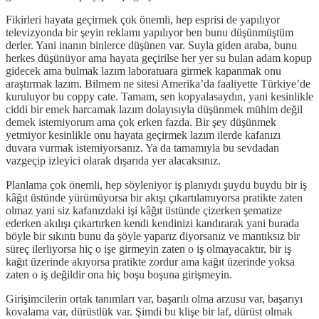
Fikirleri hayata geçirmek çok önemli, hep esprisi de yapılıyor
televizyonda bir şeyin reklamı yapılıyor ben bunu düşünmüştüm
derler. Yani inanın binlerce düşünen var. Suyla giden araba, bunu
herkes düşünüyor ama hayata geçirilse her yer su bulan adam kopup
gidecek ama bulmak lazım laboratuara girmek kapanmak onu
araştırmak lazım. Bilmem ne sitesi Amerika’da faaliyette Türkiye’de
kuruluyor bu coppy cate. Tamam, sen kopyalasaydın, yani kesinlikle
ciddi bir emek harcamak lazım dolayısıyla düşünmek mühim değil
demek istemiyorum ama çok erken fazda. Bir şey düşünmek
yetmiyor kesinlikle onu hayata geçirmek lazım ilerde kafanızı
duvara vurmak istemiyorsanız. Ya da tamamıyla bu sevdadan
vazgeçip izleyici olarak dışarıda yer alacaksınız.
Planlama çok önemli, hep söyleniyor iş planıydı şuydu buydu bir iş
kâğıt üstünde yürümüyorsa bir akışı çıkartılamıyorsa pratikte zaten
olmaz yani siz kafanızdaki işi kâğıt üstünde çizerken şematize
ederken akılışı çıkartırken kendi kendinizi kandırarak yani burada
böyle bir sıkıntı bunu da şöyle yaparız diyorsanız ve mantıksız bir
süreç ilerliyorsa hiç o işe girmeyin zaten o iş olmayacaktır, bir iş
kağıt üzerinde akıyorsa pratikte zordur ama kağıt üzerinde yoksa
zaten o iş değildir ona hiç boşu boşuna girişmeyin.
Girişimcilerin ortak tanımları var, başarılı olma arzusu var, başarıyı
kovalama var, dürüstlük var. Şimdi bu klişe bir laf, dürüst olmak