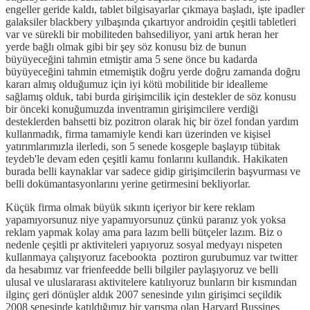
engeller geride kaldı, tablet bilgisayarlar çıkmaya başladı, işte ipadler
galaksiler blackbery yılbaşında çıkartıyor androidin çeşitli tabletleri
var ve sürekli bir mobiliteden bahsediliyor, yani artık heran her
yerde bağlı olmak gibi bir şey söz konusu biz de bunun
büyüyeceğini tahmin etmiştir ama 5 sene önce bu kadarda
büyüyeceğini tahmin etmemiştik doğru yerde doğru zamanda doğru
kararı almış olduğumuz için iyi kötü mobilitide bir idealleme
sağlamış olduk, tabi burda girişimcilik için destekler de söz konusu
bir önceki konuğumuzda inventramın girişimcilere verdiği
desteklerden bahsetti biz pozitron olarak hiç bir özel fondan yardım
kullanmadık, firma tamamiyle kendi karı üzerinden ve kişisel
yatırımlarımızla ilerledi, son 5 senede kosgeple başlayıp tübitak
teydeb'le devam eden çeşitli kamu fonlarını kullandık. Hakikaten
burada belli kaynaklar var sadece gidip girişimcilerin başvurması ve
belli dokümantasyonlarını yerine getirmesini bekliyorlar.
Küçük firma olmak büyük sıkıntı içeriyor bir kere reklam
yapamıyorsunuz niye yapamıyorsunuz çünkü paranız yok yoksa
reklam yapmak kolay ama para lazım belli bütçeler lazım. Biz o
nedenle çeşitli pr aktiviteleri yapıyoruz sosyal medyayı nispeten
kullanmaya çalışıyoruz facebookta poztiron gurubumuz var twitter
da hesabımız var frienfeedde belli bilgiler paylaşıyoruz ve belli
ulusal ve uluslararası aktivitelere katılıyoruz bunların bir kısmından
ilginç geri dönüşler aldık 2007 senesinde yılın girişimci seçildik
2008 senesinde katıldığımız bir yarışma olan Harvard Bussines