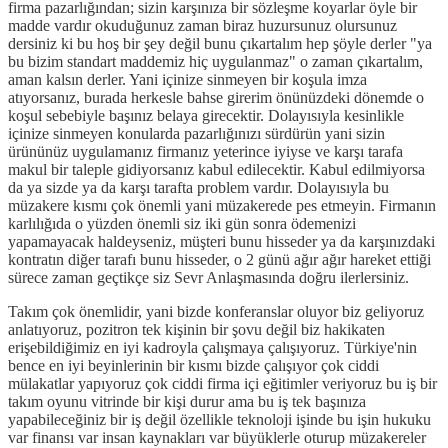
firma pazarlığından; sizin karşınıza bir sözleşme koyarlar öyle bir
madde vardır okuduğunuz zaman biraz huzursunuz olursunuz
dersiniz ki bu hoş bir şey değil bunu çıkartalım hep şöyle derler "ya
bu bizim standart maddemiz hiç uygulanmaz" o zaman çıkartalım,
aman kalsın derler. Yani içinize sinmeyen bir koşula imza
atıyorsanız, burada herkesle bahse girerim önünüzdeki dönemde o
koşul sebebiyle başınız belaya girecektir. Dolayısıyla kesinlikle
içinize sinmeyen konularda pazarlığınızı sürdürün yani sizin
ürününüz uygulamanız firmanız yeterince iyiyse ve karşı tarafa
makul bir taleple gidiyorsanız kabul edilecektir. Kabul edilmiyorsa
da ya sizde ya da karşı tarafta problem vardır. Dolayısıyla bu
müzakere kısmı çok önemli yani müzakerede pes etmeyin. Firmanın
karlılığıda o yüzden önemli siz iki gün sonra ödemenizi
yapamayacak haldeyseniz, müşteri bunu hisseder ya da karşınızdaki
kontratın diğer tarafı bunu hisseder, o 2 günü ağır ağır hareket ettiği
sürece zaman geçtikçe siz Sevr Anlaşmasında doğru ilerlersiniz.
Takım çok önemlidir, yani bizde konferanslar oluyor biz geliyoruz
anlatıyoruz, pozitron tek kişinin bir şovu değil biz hakikaten
erişebildiğimiz en iyi kadroyla çalışmaya çalışıyoruz. Türkiye'nin
bence en iyi beyinlerinin bir kısmı bizde çalışıyor çok ciddi
mülakatlar yapıyoruz çok ciddi firma içi eğitimler veriyoruz bu iş bir
takım oyunu vitrinde bir kişi durur ama bu iş tek başınıza
yapabileceğiniz bir iş değil özellikle teknoloji işinde bu işin hukuku
var finansı var insan kaynakları var büyüklerle oturup müzakereler