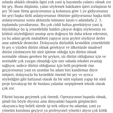
aslında ahlaklı olmakla ilgisi yok yani iş hayatında yalancı olmak zor
bir şey. Bunu düşünün, yalan söylemek hakikaten işleri zorlaştıran bi
şey 50 tane firma geziyorsunuz iş kolunuza göre 1.ye gidiyorsunuz
bir şeyi başka türlü anlatıyorsunuz öbürüne gidiyorsunuz başka türlü
anlatıyorsunuz sonra aklınızda tutmanız lazım o adamlarla 2. 3.
toplantıda çuvallarsınız. Bu çok ciddi hafıza gerektiriyor yani iş
büyüdükçe bu iş yönetilebilir halden çıkıyor doğru söylerseniz en
kötüsü söylediğinizi unutup aynı doğruyu bir daha tekrar edersiniz,
ya bu adam geyik muhabbeti yapıyor aynı şeyleri söylüyor derler
ama sahtekâr demezler. Dolayısıyla dürüstlük kesinlikle yönetilebilir
bi şey o yüzden dürüst olmak gerekiyor ve ülkemizde maalesef
dürüst yürümeyen bir sürü işletme olduğu için dürüst olmak
normalde olması gereken bir şeyken, siz dürüst olduğunuz için ve
normalde çok yaygın olmadığı için size sahada rekabet avantajı
sağlıyor, sadece dürüst olduğunuz için belli projelerde öne
geçiyorsunuz yani en azından bu adam bizi kandırmaz diyor
müşteri, dolayısıyla bu kesinlikle önemli bir şey ve ayrıca
söylediğim gibi hafızasal olarak da bir sürü toplantı yapıp bir sürü
proje kovalayıp bir de bunlara yalanlar serpiştirmek teknik olarak
çok zor.
Fikrini hayata geçirmek çok önemli. Operasyonun başında olmak,
şimdi biz böyle diyoruz ama dünyadaki başarılı girişimcileri
okuyunca hep belirli sürede işi terk ediyor bu adamlar, yani ya
yönetim kuruluna geçiyor ya profesyonel yönetici alıyor çok kritik