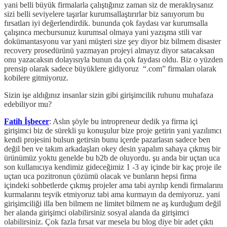
yani belli büyük firmalarla çalıştığınız zaman siz de meraklıysanız
sizi belli seviyelere taşırlar kurumsallaştırırlar biz sanıyorum bu
fırsatları iyi değerlendirdik. bununda çok faydası var kurumsalla
çalışınca mecbursunuz kurumsal olmaya yani yazışma stili var
dokümantasyonu var yani müşteri size şey diyor biz bilmem disaster
recovery prosedürünü yazmayan projeyi almayız diyor satacaksan
onu yazacaksın dolayısıyla bunun da çok faydası oldu. Biz o yüzden
prensip olarak sadece büyüklere gidiyoruz “.com” firmaları olarak
kobilere gitmiyoruz.
Sizin işe aldığınız insanlar sizin gibi girişimcilik ruhunu muhafaza
edebiliyor mu?
Fatih İşbecer
: Aslın şöyle bu intropreneur dedik ya firma içi
girişimci biz de sürekli şu konuşulur bize proje getirin yani yazılımcı
kendi projesini bulsun getirsin bunu içerde pazarlasın sadece ben
değil ben ve takım arkadaşları okey desin yapalım sahaya çıkmış bir
ürünümüz yoktu genelde bu b2b de oluyordu. şu anda bir uçtan uca
son kullanıcıya kendimiz gideceğimiz 1 -3 ay içinde bir kaç proje ile
uçtan uca pozitronun çözümü olacak ve bunların hepsi firma
içindeki sohbetlerde çıkmış projeler ama tabi ayrılıp kendi firmalarını
kurmalarını teşvik etmiyoruz tabi ama kurmayın da demiyoruz. yani
girişimciliği illa ben bilmem ne limitet bilmem ne aş kurduğum değil
her alanda girişimci olabilirsiniz sosyal alanda da girişimci
olabilirsiniz. Çok fazla fırsat var mesela bu blog diye bir adet çıktı