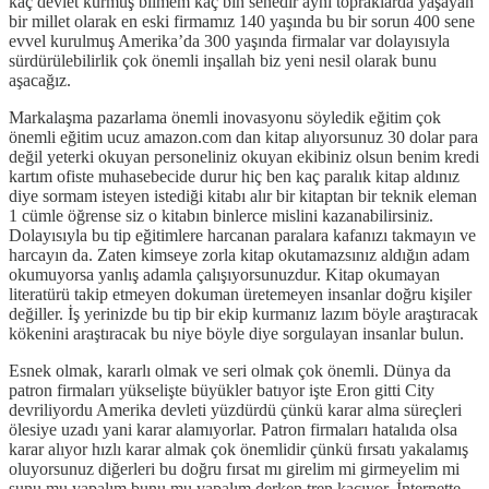
kaç devlet kurmuş bilmem kaç bin senedir aynı topraklarda yaşayan
bir millet olarak en eski firmamız 140 yaşında bu bir sorun 400 sene
evvel kurulmuş Amerika’da 300 yaşında firmalar var dolayısıyla
sürdürülebilirlik çok önemli inşallah biz yeni nesil olarak bunu
aşacağız.
Markalaşma pazarlama önemli inovasyonu söyledik eğitim çok
önemli eğitim ucuz amazon.com dan kitap alıyorsunuz 30 dolar para
değil yeterki okuyan personeliniz okuyan ekibiniz olsun benim kredi
kartım ofiste muhasebecide durur hiç ben kaç paralık kitap aldınız
diye sormam isteyen istediği kitabı alır bir kitaptan bir teknik eleman
1 cümle öğrense siz o kitabın binlerce mislini kazanabilirsiniz.
Dolayısıyla bu tip eğitimlere harcanan paralara kafanızı takmayın ve
harcayın da. Zaten kimseye zorla kitap okutamazsınız aldığın adam
okumuyorsa yanlış adamla çalışıyorsunuzdur. Kitap okumayan
literatürü takip etmeyen dokuman üretemeyen insanlar doğru kişiler
değiller. İş yerinizde bu tip bir ekip kurmanız lazım böyle araştıracak
kökenini araştıracak bu niye böyle diye sorgulayan insanlar bulun.
Esnek olmak, kararlı olmak ve seri olmak çok önemli. Dünya da
patron firmaları yükselişte büyükler batıyor işte Eron gitti City
devriliyordu Amerika devleti yüzdürdü çünkü karar alma süreçleri
ölesiye uzadı yani karar alamıyorlar. Patron firmaları hatalıda olsa
karar alıyor hızlı karar almak çok önemlidir çünkü fırsatı yakalamış
oluyorsunuz diğerleri bu doğru fırsat mı girelim mi girmeyelim mi
şunu mu yapalım bunu mu yapalım derken tren kaçıyor. İnternette