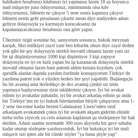
hakikaten hesabınızı kitabınızı iyi yapmanız lazım 18 ay boyunca
mali müşavire para ödüyorsunuz, minimumda olsa kdv
ödüyorsunuz, bilmem ne çıkıyor 5 sene sonra kapınıza çıkıyor
bilmem nenin gelir pusulasını çıkartır mısın diye maliyeden adam
geliyor dolayısıyla ya kurmayın kuracaksanız da
kapatamayacaksınız hesabınızı ona göre yapın.
Ülkemize özgü sorunlar bu, sanıyorum sonuncu, hukuk mevzuatı
karışık, fikri mülkiyet zayıf yani ben kibarlık olsun diye zayıf dedim
yok gibi bir şey dolayısıyla sürekli inovatif olmanız lazım yani siz
bir işi düşünüyorsunuz 1000 kişi düşünüyor 3 kişi yapıyor
dolayısıyla en iyi en hızlı yapan bu işi kazanacak dolayısıyla sürekli
inovatif olmanız lazım hani patenti aldım kenara koydum, çok
spesifik alanlar dışında yazılım özelinde konuşuyorum Türkiye’de
yazılıma patent yok o yüzden herkes her şeyi yapabilir. Başlangıçta
bu bir avantaj ama ilerledikçe de dez avantaj çünkü siz ürün
yapmaya başlıyorsunuz sizin taklitleriniz çıkıyor. İyi bir avukat
edinin iyi avukatlar pahalıdır, iyi bir avukat arkadaş edinin şu anda
biz Türkiye’nin en iyi hukuk bürolarından biriyle çalışıyoruz ama 1-
2 sene öncesine kadar benim Galatasaray Lisesi’nden sınıf
arkadaşım avukatımdı çokta iyi bir avukattı akşam giderim elimde
torba torba yiyecek ya cem aslansın kaplansın şu sözleşmeye bir bak
derdim. Adam saatine normalde 300 euro alıyordu biz gece sabaha
kadar oturup sözleşme yazdırıyorduk. İyi bir hukukçu iyi bir mali
müşavir sizi ipten alır bir cümle söyler "ya bunu şöyle yap"