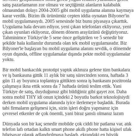
satış pazarlamanın zor olması ve seçtiğimiz alanların kalabalık
olmasından dolayı 2004-2005 gibi mobil uygulama alanına kaymaya
karar verdik. Bizim ilk ürünümüz cepten iddia oynatan Bilyoner'in
mobil uygulamasıydı. 2005 senesinde biz bunu piyasaya çıkarttık.
Uygulama hala devam ediyor, yeni çıkan telefonları ekliyoruz, yeni
çıkan oyunları ekliyoruz, dönem dönem arayüzünü değiştiriyoruz.
Tahminimce Türkiye'de 5 sene önce geliştirilen ve 5 senedir bir
şekilde hala kullanılır durumda olan tek mobil uygulamasıdır. Biz
Bilyoner'le başlayan bu mobil uygulama alanını sevdik, o dönemde
oyun dışında, offline uygulamalar dışında pekte mobil uygulamalar
yoktu.
Bir mobil bankacılık prototipi yaptık aklınıza gelene tüm bankalara
ve iş bankasına gittik 11 aylık bir satış sürecinden sonra, haftada 3
gün 11 ay boyunca toplantıya gittikten sonra iş bankasını pozitronla
çalışmaya ikna ettik sonra da 7 haftada ürünü teslim ettik. Yani
Türkiye de satış, duyduğunuz gibi bildiğiniz gibi gayet zor. Daha
sonra mobil THY idi onun içindeki 2 boyutlu barkot teknolojisiydi
derken mobil uygulama alanında iyice ilerlemeye başladık. Burada
tabi firmaların gelişmesi için, sizin işleri doğru yapmanız için
çevresel etkenler de çok önemli, yani biraz şanslı olmanız lazım
Dünyada son bir kaç senedir mobilde çok ciddi bir patlama var, atık
telefon lafı ortadan kalktı smart phone akıllı phone hatta kişisel ufak
bilgisayar olarak adlandırılmaya başladı, ekrandaki en büyük