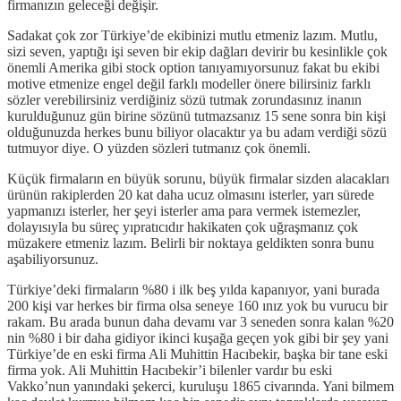
firmanızın geleceği değişir.
Sadakat çok zor Türkiye’de ekibinizi mutlu etmeniz lazım. Mutlu,
sizi seven, yaptığı işi seven bir ekip dağları devirir bu kesinlikle çok
önemli Amerika gibi stock option tanıyamıyorsunuz fakat bu ekibi
motive etmenize engel değil farklı modeller önere bilirsiniz farklı
sözler verebilirsiniz verdiğiniz sözü tutmak zorundasınız inanın
kurulduğunuz gün birine sözünü tutmazsanız 15 sene sonra bin kişi
olduğunuzda herkes bunu biliyor olacaktır ya bu adam verdiği sözü
tutmuyor diye. O yüzden sözleri tutmanız çok önemli.
Küçük firmaların en büyük sorunu, büyük firmalar sizden alacakları
ürünün rakiplerden 20 kat daha ucuz olmasını isterler, yarı sürede
yapmanızı isterler, her şeyi isterler ama para vermek istemezler,
dolayısıyla bu süreç yıpratıcıdır hakikaten çok uğraşmanız çok
müzakere etmeniz lazım. Belirli bir noktaya geldikten sonra bunu
aşabiliyorsunuz.
Türkiye’deki firmaların %80 i ilk beş yılda kapanıyor, yani burada
200 kişi var herkes bir firma olsa seneye 160 ınız yok bu vurucu bir
rakam. Bu arada bunun daha devamı var 3 seneden sonra kalan %20
nin %80 i bir daha gidiyor ikinci kuşağa geçen yok gibi bir şey yani
Türkiye’de en eski firma Ali Muhittin Hacıbekir, başka bir tane eski
firma yok. Ali Muhittin Hacıbekir’i bilenler vardır bu eski
Vakko’nun yanındaki şekerci, kuruluşu 1865 civarında. Yani bilmem