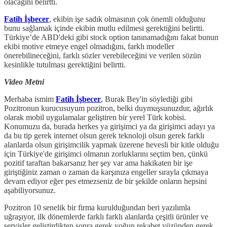
olacağını belirtti.
Fatih İşbecer
, ekibin işe sadık olmasının çok önemli olduğunu
bunu sağlamak içinde ekibin mutlu edilmesi gerektiğini belirtti.
Türkiye’de ABD'deki gibi stock option tanınamadığını fakat bunun
ekibi motive etmeye engel olmadığını, farklı modeller
önerebilineceğini, farklı sözler verebileceğini ve verilen sözün
kesinlikle tutulması gerektiğini belirtti.
Video Metni
Merhaba ismim
Fatih İşbecer
, Burak Bey'in söylediği gibi
Pozitronun kurucusuyum pozitron, belki duymuşsunuzdur, ağırlık
olarak mobil uygulamalar geliştiren bir yerel Türk kobisi.
Konumuzu da, burada herkes ya girişimci ya da girişimci adayı ya
da bu tip gerek internet olsun gerek teknoloji olsun gerek farklı
alanlarda olsun girişimcilik yapmak üzerene hevesli bir kitle olduğu
için Türkiye'de girişimci olmanın zorluklarını seçtim ben, çünkü
pozitif taraftan bakarsanız her şey var ama hakikaten bir işe
giriştiğiniz zaman o zaman da karşınıza engeller sırayla çıkmaya
devam ediyor eğer pes etmezseniz de bir şekilde onların hepsini
aşabiliyorsunuz.
Pozitron 10 senelik bir firma kurulduğundan beri yazılımla
uğraşıyor, ilk dönemlerde farklı farklı alanlarda çeşitli ürünler ve
servisler geliştirdikten sonra gerek yoğun rekabet yüzünden gerek