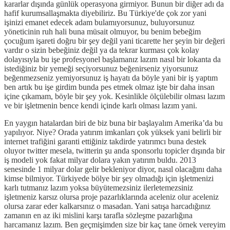
kararlar dışında günlük operasyona girmiyor. Bunun bir diğer adı da
hafif kurumsallaşmakta diyebiliriz. Bu Türkiye'de çok zor yani
işinizi emanet edecek adam bulamıyorsunuz, buluyorsunuz
yöneticinin ruh hali buna müsait olmuyor, bu benim bebeğim
çocuğum işareti doğru bir şey değil yani ticarette her şeyin bir değeri
vardır o sizin bebeğiniz değil ya da tekrar kurması çok kolay
dolayısıyla bu işe profesyonel başlamanız lazım nasıl bir lokanta da
istediğiniz bir yemeği seçiyorsunuz beğenirseniz yiyorsunuz
beğenmezseniz yemiyorsunuz iş hayatı da böyle yani bir iş yaptım
ben artık bu işe girdim bunda pes etmek olmaz işte bir daha insan
içine çıkamam, böyle bir şey yok. Kesinlikle ölçülebilir olması lazım
ve bir işletmenin bence kendi içinde karlı olması lazım yani.
En yaygın hatalardan biri de biz buna bir başlayalım Amerika’da bu
yapılıyor. Niye? Orada yatırım imkanları çok yüksek yani belirli bir
internet trafiğini garanti ettiğiniz takdirde yatırımcı buna destek
oluyor twitter mesela, twitterin şu anda sponsorlu topicler dışında bir
iş modeli yok fakat milyar dolara yakın yatırım buldu. 2013
senesinde 1 milyar dolar gelir bekleniyor diyor, nasıl olacağını daha
kimse bilmiyor. Türkiyede bölye bir şey olmadığı için işletmenizi
karlı tutmanız lazım yoksa büyütemezsiniz ilerletemezsiniz
işletmeniz karsız olursa proje pazarlıklarında aceleniz olur aceleniz
olursa zarar eder kalkarsınız o masadan. Yani satışa harcadığınız
zamanın en az iki mislini karşı tarafla sözleşme pazarlığına
harcamanız lazım. Ben geçmişimden size bir kaç tane örnek vereyim