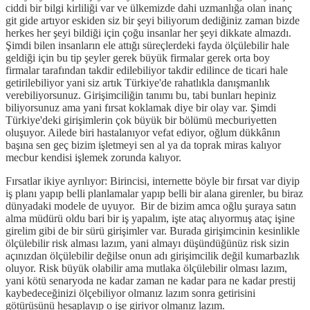
ciddi bir bilgi kirliliği var ve ülkemizde dahi uzmanlığa olan inanç
git gide artıyor eskiden siz bir şeyi biliyorum dediğiniz zaman bizde
herkes her şeyi bildiği için çoğu insanlar her şeyi dikkate almazdı.
Şimdi bilen insanların ele attığı süreçlerdeki fayda ölçülebilir hale
geldiği için bu tip şeyler gerek büyük firmalar gerek orta boy
firmalar tarafından takdir edilebiliyor takdir edilince de ticari hale
getirilebiliyor yani siz artık Türkiye'de rahatlıkla danışmanlık
verebiliyorsunuz. Girişimciliğin tanımı bu, tabi bunları hepiniz
biliyorsunuz ama yani fırsat koklamak diye bir olay var. Şimdi
Türkiye'deki girişimlerin çok büyük bir bölümü mecburiyetten
oluşuyor. Ailede biri hastalanıyor vefat ediyor, oğlum dükkânın
başına sen geç bizim işletmeyi sen al ya da toprak miras kalıyor
mecbur kendisi işlemek zorunda kalıyor.
Fırsatlar ikiye ayrılıyor: Birincisi, internette böyle bir fırsat var diyip
iş planı yapıp belli planlamalar yapıp belli bir alana girenler, bu biraz
dünyadaki modele de uyuyor. Bir de bizim amca oğlu şuraya satın
alma müdürü oldu bari bir iş yapalım, işte ataç alıyormuş ataç işine
girelim gibi de bir sürü girişimler var. Burada girişimcinin kesinlikle
ölçülebilir risk alması lazım, yani almayı düşündüğünüz risk sizin
açınızdan ölçülebilir değilse onun adı girişimcilik değil kumarbazlık
oluyor. Risk büyük olabilir ama mutlaka ölçülebilir olması lazım,
yani kötü senaryoda ne kadar zaman ne kadar para ne kadar prestij
kaybedeceğinizi ölçebiliyor olmanız lazım sonra getirisini
götürüsünü hesaplayıp o işe giriyor olmanız lazım.