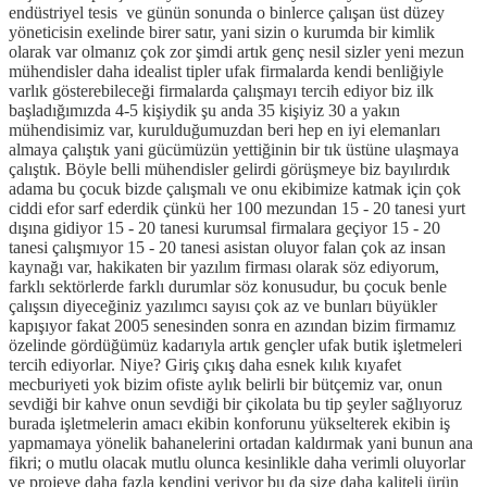
endüstriyel tesis ve günün sonunda o binlerce çalışan üst düzey
yöneticisin exelinde birer satır, yani sizin o kurumda bir kimlik
olarak var olmanız çok zor şimdi artık genç nesil sizler yeni mezun
mühendisler daha idealist tipler ufak firmalarda kendi benliğiyle
varlık gösterebileceği firmalarda çalışmayı tercih ediyor biz ilk
başladığımızda 4-5 kişiydik şu anda 35 kişiyiz 30 a yakın
mühendisimiz var, kurulduğumuzdan beri hep en iyi elemanları
almaya çalıştık yani gücümüzün yettiğinin bir tık üstüne ulaşmaya
çalıştık. Böyle belli mühendisler gelirdi görüşmeye biz bayılırdık
adama bu çocuk bizde çalışmalı ve onu ekibimize katmak için çok
ciddi efor sarf ederdik çünkü her 100 mezundan 15 - 20 tanesi yurt
dışına gidiyor 15 - 20 tanesi kurumsal firmalara geçiyor 15 - 20
tanesi çalışmıyor 15 - 20 tanesi asistan oluyor falan çok az insan
kaynağı var, hakikaten bir yazılım firması olarak söz ediyorum,
farklı sektörlerde farklı durumlar söz konusudur, bu çocuk benle
çalışsın diyeceğiniz yazılımcı sayısı çok az ve bunları büyükler
kapışıyor fakat 2005 senesinden sonra en azından bizim firmamız
özelinde gördüğümüz kadarıyla artık gençler ufak butik işletmeleri
tercih ediyorlar. Niye? Giriş çıkış daha esnek kılık kıyafet
mecburiyeti yok bizim ofiste aylık belirli bir bütçemiz var, onun
sevdiği bir kahve onun sevdiği bir çikolata bu tip şeyler sağlıyoruz
burada işletmelerin amacı ekibin konforunu yükselterek ekibin iş
yapmamaya yönelik bahanelerini ortadan kaldırmak yani bunun ana
fikri; o mutlu olacak mutlu olunca kesinlikle daha verimli oluyorlar
ve projeye daha fazla kendini veriyor bu da size daha kaliteli ürün