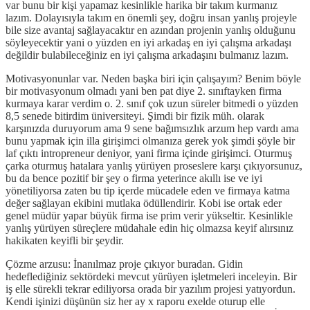
var bunu bir kişi yapamaz kesinlikle harika bir takım kurmanız
lazım. Dolayısıyla takım en önemli şey, doğru insan yanlış projeyle
bile size avantaj sağlayacaktır en azından projenin yanlış olduğunu
söyleyecektir yani o yüzden en iyi arkadaş en iyi çalışma arkadaşı
değildir bulabileceğiniz en iyi çalışma arkadaşını bulmanız lazım.
Motivasyonunlar var. Neden başka biri için çalışayım? Benim böyle
bir motivasyonum olmadı yani ben pat diye 2. sınıftayken firma
kurmaya karar verdim o. 2. sınıf çok uzun süreler bitmedi o yüzden
8,5 senede bitirdim üniversiteyi. Şimdi bir fizik müh. olarak
karşınızda duruyorum ama 9 sene bağımsızlık arzum hep vardı ama
bunu yapmak için illa girişimci olmanıza gerek yok şimdi şöyle bir
laf çıktı intropreneur deniyor, yani firma içinde girişimci. Oturmuş
çarka oturmuş hatalara yanlış yürüyen proseslere karşı çıkıyorsunuz,
bu da bence pozitif bir şey o firma yeterince akıllı ise ve iyi
yönetiliyorsa zaten bu tip içerde mücadele eden ve firmaya katma
değer sağlayan ekibini mutlaka ödüllendirir. Kobi ise ortak eder
genel müdür yapar büyük firma ise prim verir yükseltir. Kesinlikle
yanlış yürüyen süreçlere müdahale edin hiç olmazsa keyif alırsınız
hakikaten keyifli bir şeydir.
Çözme arzusu: İnanılmaz proje çıkıyor buradan. Gidin
hedeflediğiniz sektördeki mevcut yürüyen işletmeleri inceleyin. Bir
iş elle sürekli tekrar ediliyorsa orada bir yazılım projesi yatıyordun.
Kendi işinizi düşünün siz her ay x raporu exelde oturup elle