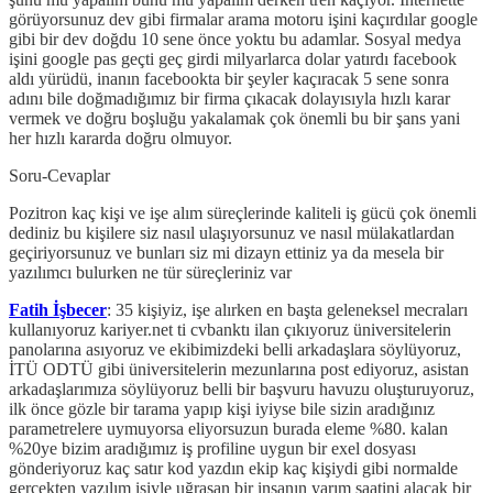
görüyorsunuz dev gibi firmalar arama motoru işini kaçırdılar google
gibi bir dev doğdu 10 sene önce yoktu bu adamlar. Sosyal medya
işini google pas geçti geç girdi milyarlarca dolar yatırdı facebook
aldı yürüdü, inanın facebookta bir şeyler kaçıracak 5 sene sonra
adını bile doğmadığımız bir firma çıkacak dolayısıyla hızlı karar
vermek ve doğru boşluğu yakalamak çok önemli bu bir şans yani
her hızlı kararda doğru olmuyor.
Soru-Cevaplar
Pozitron kaç kişi ve işe alım süreçlerinde kaliteli iş gücü çok önemli
dediniz bu kişilere siz nasıl ulaşıyorsunuz ve nasıl mülakatlardan
geçiriyorsunuz ve bunları siz mi dizayn ettiniz ya da mesela bir
yazılımcı bulurken ne tür süreçleriniz var
Fatih İşbecer
: 35 kişiyiz, işe alırken en başta geleneksel mecraları
kullanıyoruz kariyer.net ti cvbanktı ilan çıkıyoruz üniversitelerin
panolarına asıyoruz ve ekibimizdeki belli arkadaşlara söylüyoruz,
İTÜ ODTÜ gibi üniversitelerin mezunlarına post ediyoruz, asistan
arkadaşlarımıza söylüyoruz belli bir başvuru havuzu oluşturuyoruz,
ilk önce gözle bir tarama yapıp kişi iyiyse bile sizin aradığınız
parametrelere uymuyorsa eliyorsuzun burada eleme %80. kalan
%20ye bizim aradığımız iş profiline uygun bir exel dosyası
gönderiyoruz kaç satır kod yazdın ekip kaç kişiydi gibi normalde
gerçekten yazılım işiyle uğraşan bir insanın yarım saatini alacak bir