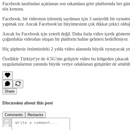
Facebook tarafından açıklanan son rakamlara göre platformda her gün 8 
söz konusu.
Facebook, bir videonun izlenmiş sayılması için 3 saniyelik bir oynatm
yapmak zor. Ancak Facebook'un büyümesinin çok dikkat çekici olduğ
Ancak bu Facebook için yeterli değil. Daha fazla video içerik göster
çoğunlukla videodan oluşan bir platform haline gelmesi hedefleniyor.
Hiç şüphesiz önümüzdeki 2 yılda video alanında büyük oynayacak yeni
Özellikle Türkiye'ye de 4.5G'nin gelişiyle video bu bölgeden çıkacak gi
uygulamalarının yanında büyük veriye odaklanan girişimler de artabili
Share
Discussion about this post
Comments
Restacks