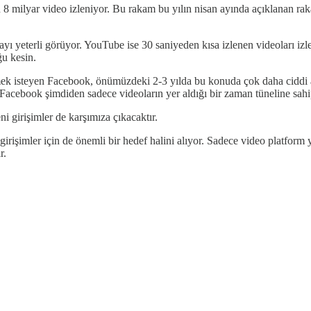
milyar video izleniyor. Bu rakam bu yılın nisan ayında açıklanan rakaml
ayı yeterli görüyor. YouTube ise 30 saniyeden kısa izlenen videoları iz
u kesin.
mek isteyen Facebook, önümüzdeki 2-3 yılda bu konuda çok daha ciddi a
 Facebook şimdiden sadece videoların yer aldığı bir zaman tüneline sah
 girişimler de karşımıza çıkacaktır.
rişimler için de önemli bir hedef halini alıyor. Sadece video platform y
r.