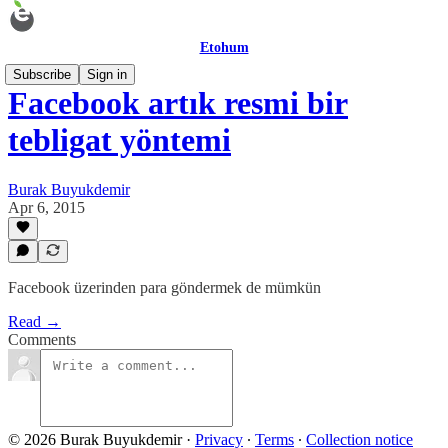
Etohum
Subscribe
Sign in
Facebook artık resmi bir
tebligat yöntemi
Burak Buyukdemir
Apr 6, 2015
Facebook üzerinden para göndermek de mümkün
Read →
Comments
© 2026 Burak Buyukdemir
·
Privacy
∙
Terms
∙
Collection notice