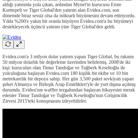
aldığı yatırımla yola çıkan, ardından Mynet'in kurucusu Emre
Kurttepeli ve Tiger Global'den yatırım alan Evidea.com, son
dönemde biraz sessiz olsa da istikrarlı büyümesini devam ettiriyordu.
Yılda %200'e yakın bir oranla büyüyen Evidea.com'a bu büyümeyi
destekleyecek üçüncü yatırım yine Tiger Global'den geldi.
Evidea.com'a 3 milyon dolar yatırım yapan Tiger Global, bu rakamı
50 milyon dolarlık bir değerleme üzerinden belirlemiş. 2008'de iki
kişi; kurucuları olan Timur Tandoğar ve Tuğberk Keselioğlu ile
yolculuğuna başlayan Evidea.com 180 kişilik bir ekibe ve 10 bin
metrekarelik bir depoya sahip. Her gün 3,500 paket sevkiyatı yapan
şirket Almanya ve Birleşik Arap Emirlikleri'yle de yurt dışına açılmış
durumda. Evidea'nın waffler tezgahından başlayan hikayesini merak
edenler Timur Tandoğar ve Tuğberk Keselioğlu'nun Girişimcilik
Zirvesi 2015'teki konuşmasını izleyebilirler.