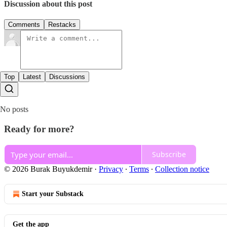
Discussion about this post
Comments
Restacks
Top
Latest
Discussions
No posts
Ready for more?
Subscribe
© 2026 Burak Buyukdemir
·
Privacy
∙
Terms
∙
Collection notice
Start your Substack
Get the app