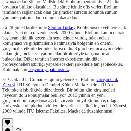
kazanacaklar. Silikon Vadisindeki Etohum mentörleriyle 2 hafta
boyunca birlikte olacaklar. Bu süreç içinde ofis yerleri Etohum
tarafından sağlanacak olan girişimciler sürecin sonunda sunum
gününde yatırımcıların önüne çıkacaklar.
26-28 Şubat tarihlerinde
Startup Turkey
Konferansı davetlilere açık
olarak 7nci defa düzenlenecek. 2009 yılında Etohum kampı olarak
başlayan etkinlik geçen altı sene içinde yurtdışından gelen
konuşmacı ve girişimcilerin katılmasıyla bölgenin en önemli
girişimcilik etkinliklerinden birisi oldu. 3 gün boyunca aynı otelde
kalan girişimciler ve yatırımcılar birbirleriyle tanışma fırsatı
bulacaklar. Diğer taraftan Internet ekosisteminin diğer
profesyonelleri işbirliği yapabilecekleri şirketlerle tanışabilecekler.
Katılmak için
başvuru yapabilirsiniz
.
31 Ocak 2015 Cumartesi günü geleneksel Etohum
Girişimcilik
Zirvesi
İTÜ Süleyman Demirel Kültür Merkezin'de İTÜ Arı
Teknokent işbirliğiyle düzenlecek. Bir bütün gün girişimcileri
heyecan dolu konuşmalar bekliyor. 2015 yılının en yeni
girişimcilerinin açıklanacağı bu zirvede bu yıl Etohum iş ortağı
Üniversite kulüplerine ödülleri de verilecek. İlk Girişimcilik Zirvesi
2009 yılında İTÜ İşletme Fakültesi Maçka'da düzenlenmişti.