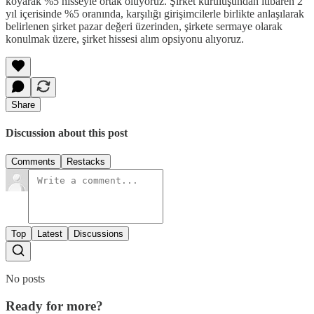
koyarak %5 hisseyle ortak oluyoruz. Şirket kuruluşundan itibaren 2
yıl içerisinde %5 oranında, karşılığı girişimcilerle birlikte anlaşılarak
belirlenen şirket pazar değeri üzerinden, şirkete sermaye olarak
konulmak üzere, şirket hissesi alım opsiyonu alıyoruz.
Share
Discussion about this post
Comments
Restacks
Top
Latest
Discussions
No posts
Ready for more?