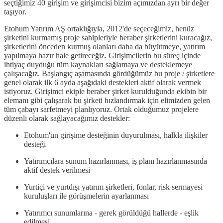
seçtiğimiz 40 girişim ve girişimcisi bizim açımızdan ayrı bir değer
taşıyor.
Etohum Yatırım AŞ ortaklığıyla, 2012'de seçeceğimiz, henüz
şirketini kurmamış proje sahipleriyle beraber şirketlerini kuracağız,
şirketlerini önceden kurmuş olanları daha da büyütmeye, yatırım
yapılmaya hazır hale getireceğiz. Girişimcilerin bu süreç içinde
ihtiyaç duyduğu tüm kaynakları sağlamaya ve desteklemeye
çalışacağız. Başlangıç aşamasında gördüğümüz bu proje / şirketlere
genel olarak ilk 6 ayda aşağıdaki destekleri aktif olarak vermek
istiyoruz. Girişimci ekiple beraber şirket kurulduğunda ekibin bir
elemanı gibi çalışarak bu şirketi hızlandırmak için elimizden gelen
tüm çabayı sarfetmeyi planlıyoruz. Ortak olduğumuz projelere
düzenli olarak sağlayacağımız destekler:
Etohum'un girişime desteğinin duyurulması, halkla ilişkiler
desteği
Yatırımcılara sunum hazırlanması, iş planı hazırlanmasında
aktif destek verilmesi
Yurtiçi ve yurtdışı yatırım şirketleri, fonlar, risk sermayesi
kuruluşları ile görüşmelerin ayarlanması
Yatırımcı sunumlarına - gerek görüldüğü hallerde - eşlik
edilmesi