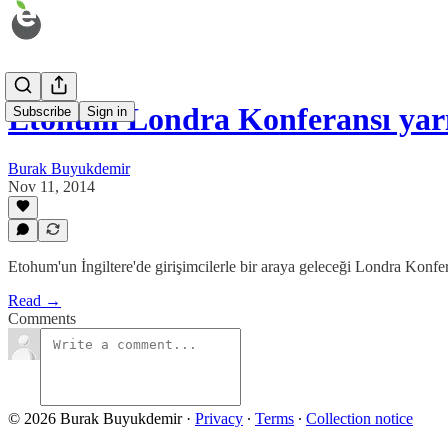
Etohum Londra Konferansı yarı
Subscribe
Sign in
Burak Buyukdemir
Nov 11, 2014
Etohum'un İngiltere'de girişimcilerle bir araya geleceği Londra Konfe
Read →
Comments
© 2026 Burak Buyukdemir
·
Privacy
∙
Terms
∙
Collection notice