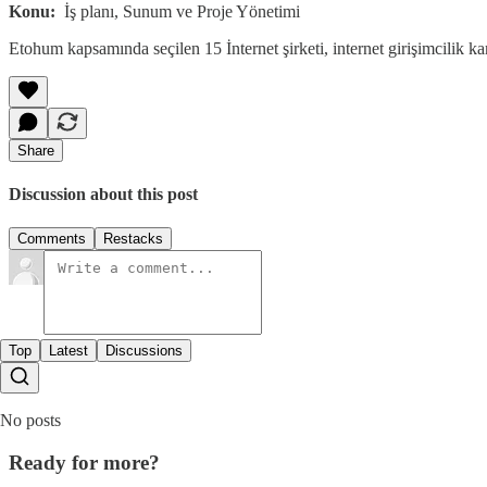
Konu:
İş planı, Sunum ve Proje Yönetimi
Etohum kapsamında seçilen 15 İnternet şirketi, internet girişimcilik k
Share
Discussion about this post
Comments
Restacks
Top
Latest
Discussions
No posts
Ready for more?