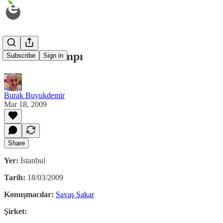
Etohum Kampı
Subscribe
Sign in
Burak Buyukdemir
Mar 18, 2009
Share
Yer:
İstanbul
Tarih:
18/03/2009
Konuşmacılar:
Savaş Şakar
Şirket: