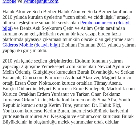
Mobile
ve
Pembepanjur.com
.
Haluk Akın ve Seda Berber Haluk Akın ve Seda Berber tarafından
2010 yılında kurulan üyelerine "uzun süreli ve ciddi ilişki" amaçlı
bilimsel eşleştirme sunan bir servis olan
Pembepanjur.com
(
detaylı
bilgi
) ve Deniz Aslı Soykurum Çetin ve Atılım Çetin tarafından
kurulan oyun geliştiricilerin oyunu bir kez yazıp, birden fazla
platformda piyasaya çıkarması mümkün olacak olan geliştirme aracı
Gideros Mobile
(
detaylı bilgi
) Etohum Fonunun 2011 yılında yatırım
yaptığı iki girişim oldu.
2010 yılı içinde seçilen girişimlerden Etohum fonunun yatırım
yapacağı 2 girişime Yemeksepeti.com kurucuları Nevzat Aydın ve
Melih Ödemiş, Gittigidiyor kurucuları Burak Divanlıoğlu ve Serkan
Borançılı, Cimri.com Kurucusu Aydonat Atasever, Magnet kurucu
ortağı Ersan Özer, Nokta.com kurucu ortakları Tümay Asena,
Burçin Didinedin, Mynet Kurucusu Emre Kurttepeli, Mackolik.com
Kurucu Ortakları Erdem Yurdanur ve Tarkan Onar, Reklamz
kurucusu Orkun Tekin, Markafoni kurucu ortağı Sina Afra, Youth
Republic kurucu ortağı Kerim Türe, yatırımcı Dr. Haluk Elçi,
Yonja.com kurucusu Kerim Baran, internet sektöründe kariyerini
yurtdışında sürdüren Ari Keşişoğlu ve etohum.com kurucusu Burak
Büyükdemir’in oluşturduğu melek yatırımcılar ortak oldular.