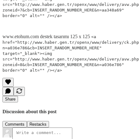
src="http://www.haber.gen.tr/openx/www/delivery/avw.php
zoneid=7&cb=INSERT_RANDOM_NUMBER_HERE&n=aa348a69"
border="0" alt="" /></a>
www.etohum.com destek tasarımı 125 x 125
<a
href="http://www.haber.gen.tr/openx/www/delivery/ck.php
n=a036e786&cb=INSERT_RANDOM_NUMBER_HERE"
target="_blank"><img
src="http://www.haber.gen.tr/openx/www/delivery/avw.php
zoneid=8&cb=INSERT_RANDOM_NUMBER_HERE&n=a036e786"
border="0" alt="" /></a>
Share
Discussion about this post
Comments
Restacks