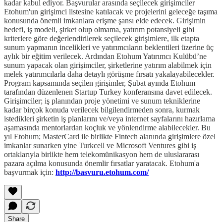
kadar kabul ediyor. Başvurular arasında seçilecek girişimciler
Etohum'un girişimci listesine katılacak ve projelerini geleceğe taşıma
konusunda önemli imkanlara erişme şansı elde edecek. Girişimin
hedefi, iş modeli, şirket olup olmama, yatırım potansiyeli gibi
kriterlere göre değerlendirilerek seçilecek girişimlere, ilk etapta
sunum yapmanın incelikleri ve yatırımcıların beklentileri üzerine üç
aylık bir eğitim verilecek. Ardından Etohum Yatırımcı Kulübü’ne
sunum yapacak olan girişimciler, şirketlerine yatırım alabilmek için
melek yatırımcılarla daha detaylı görüşme fırsatı yakalayabilecekler.
Program kapsamında seçilen girişimler, Şubat ayında Etohum
tarafından düzenlenen Startup Turkey konferansına davet edilecek.
Girişimciler; iş planından proje yönetimi ve sunum tekniklerine
kadar birçok konuda verilecek bilgilendirmeden sonra, kurmak
istedikleri şirketin iş planlarını ve/veya internet sayfalarını hazırlama
aşamasında mentorlardan koçluk ve yönlendirme alabilecekler. Bu
yıl Etohum; MasterCard ile birlikte Fintech alanında girişimlere özel
imkanlar sunarken yine Turkcell ve Microsoft Ventures gibi iş
ortaklarıyla birlikte hem telekomünikasyon hem de uluslararası
pazara açılma konusunda önemlir fırsatlar yaratacak. Etohum'a
başvurmak için:
http://basvuru.etohum.com/
Share