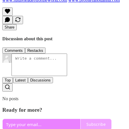
www.futureleadersfortheworld.com
www.profstefanodanna.com
Share
Discussion about this post
Comments
Restacks
Top
Latest
Discussions
No posts
Ready for more?
Subscribe