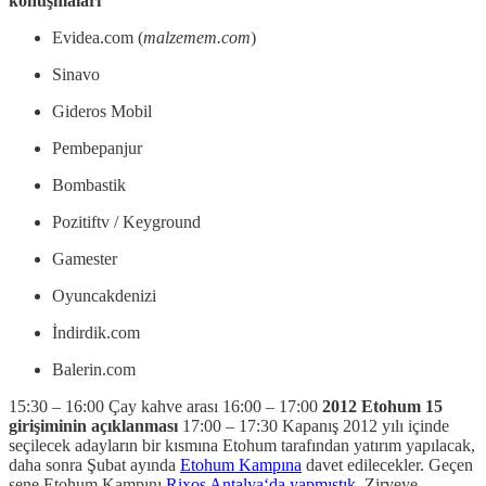
konuşmaları
Evidea.com (
malzemem.com
)
Sinavo
Gideros Mobil
Pembepanjur
Bombastik
Pozitiftv / Keyground
Gamester
Oyuncakdenizi
İndirdik.com
Balerin.com
15:30 – 16:00 Çay kahve arası 16:00 – 17:00
2012 Etohum 15
girişiminin açıklanması
17:00 – 17:30 Kapanış 2012 yılı içinde
seçilecek adayların bir kısmına Etohum tarafından yatırım yapılacak,
daha sonra Şubat ayında
Etohum Kampına
davet edilecekler. Geçen
sene Etohum Kampını
Rixos Antalya‘da yapmıştık
. Zirveye