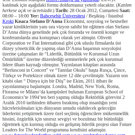
katılmak için aşağıdaki formu doldurmanız yeterli olacaktır. (
Katılım
herkese açık ve ücretsizdir.
)
Tarih:
28 Ocak 2012, Cumartesi
Saat:
08:00 – 18:00
Yer:
Bahçeşehir Üniversitesi
/ Beşiktaş / İstanbul
Kroki
Kısaca Stefano D'Anna
Ekonomist, sosyolog ve bestseller
yazar kimliklerinin yanı sıra vizyon sahibi bir eğitmen olan Stefano
D’Anna dünya genelinde pek çok forumda ve önemli kongre ve
konferanslarda ana konuşmacı olarak yer almıştır. Olivetti
Corporation ve Fiat International gibi çok uluslu firmalarda üst
düzey yöneticilik de yapmış olan D’Anna başarının sosyolojisi
üzerine çalışmaları ile “Liderlik, Bütünlük ve Kurumsal Uzun
Ömürlülük” üzerine düzenlediği seminerlerle pek çok kurumsal
lidere ilham kaynağı olmuştur. Yayınlanan kitapları arasında
“Berlusconi in Concert” ve “Tanrılar Okulu” başta Rusça, Çince,
Türkçe ve Portekizce olmak üzere 12 dile çevrilmiştir. Yazarın son
kitabi olan “ Dünya için bir Düş” ise Ekim, 2011 itibarı ile
yayınlanmaya başlamıştır. Londra, Madrid, New York, Roma,
Floransa ve Milano’da kampüsleri bulunan European School of
Economics’te 1994’ten beri yapmış olduğu Rektörlük görevini 2
Aralık 2010 tarihinden itibaren bırakmış olup insanlığın yeni
hücreleriolmaları için dünyanın umudu olabilecek geleceğin
liderlerini yetiştirmek üzere özel seçilmiş öğrencilere mükemmellik
hissini, özgürlük için sınırsız sevgiyi ve bozulmaz bir bütünlüğü
öğretmek için kurmuş olduğu en gelişmiş liderlik projesi olan Future
Leaders for The World programına kendisini adamıştır.