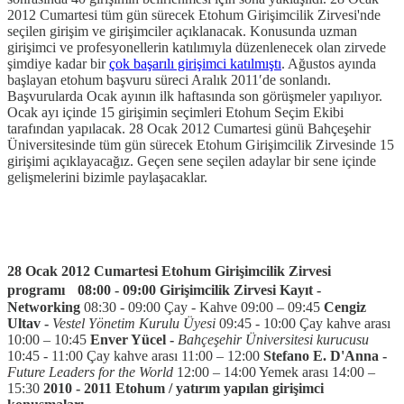
2012 Cumartesi tüm gün sürecek Etohum Girişimcilik Zirvesi'nde
seçilen girişim ve girişimciler açıklanacak. Konusunda uzman
girişimci ve profesyonellerin katılımıyla düzenlenecek olan zirvede
şimdiye kadar bir
çok başarılı girişimci katılmıştı
. Ağustos ayında
başlayan etohum başvuru süreci Aralık 2011′de sonlandı.
Başvurularda Ocak ayının ilk haftasında son görüşmeler yapılıyor.
Ocak ayı içinde 15 girişimin seçimleri Etohum Seçim Ekibi
tarafından yapılacak. 28 Ocak 2012 Cumartesi günü Bahçeşehir
Üniversitesinde tüm gün sürecek Etohum Girişimcilik Zirvesinde 15
girişimi açıklayacağız. Geçen sene seçilen adaylar bir sene içinde
gelişmelerini bizimle paylaşacaklar.
28 Ocak 2012 Cumartesi Etohum Girişimcilik Zirvesi
programı
08:00 - 09:00 Girişimcilik Zirvesi Kayıt
-
Networking
08:30 - 09:00 Çay - Kahve 09:00 – 09:45
Cengiz
Ultav -
Vestel Yönetim Kurulu Üyesi
09:45 - 10:00 Çay kahve arası
10:00 – 10:45
Enver Yücel -
Bahçeşehir Üniversitesi kurucusu
10:45 - 11:00 Çay kahve arası 11:00 – 12:00
Stefano E. D'Anna -
Future Leaders for the World
12:00 – 14:00 Yemek arası 14:00 –
15:30
2010 - 2011 Etohum / yatırım yapılan girişimci