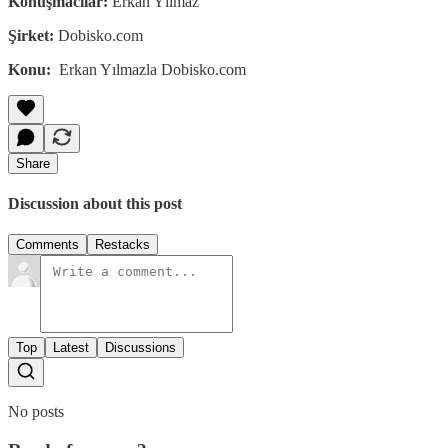
Konuşmacılar:
Erkan Yılmaz
Şirket:
Dobisko.com
Konu:
Erkan Yılmazla Dobisko.com
Share
Discussion about this post
Comments
Restacks
Top
Latest
Discussions
No posts