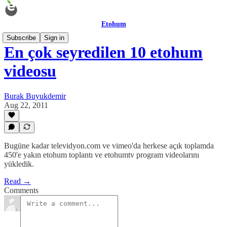
Etohum
Subscribe
Sign in
En çok seyredilen 10 etohum
videosu
Burak Buyukdemir
Aug 22, 2011
Bugüne kadar televidyon.com ve vimeo'da herkese açık toplamda
450'e yakın etohum toplantı ve etohumtv program videolarını
yükledik.
Read →
Comments