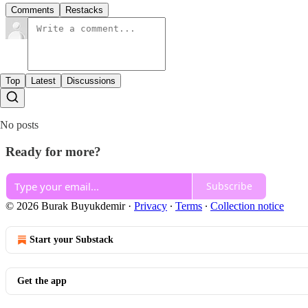
Comments
Restacks
Top
Latest
Discussions
No posts
Ready for more?
Subscribe
© 2026 Burak Buyukdemir
·
Privacy
∙
Terms
∙
Collection notice
Start your Substack
Get the app