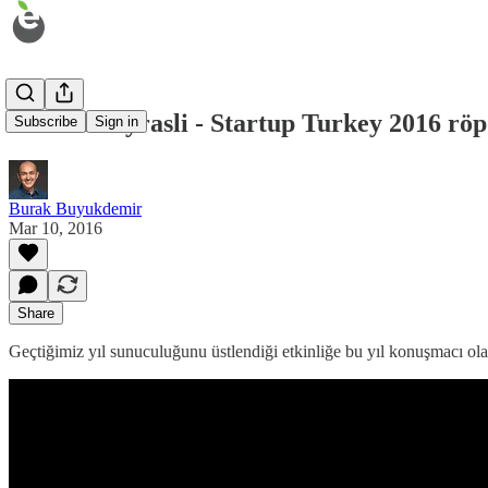
Elmira Bayrasli - Startup Turkey 2016 röp
Subscribe
Sign in
Burak Buyukdemir
Mar 10, 2016
Share
Geçtiğimiz yıl sunuculuğunu üstlendiği etkinliğe bu yıl konuşmacı olar