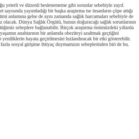
uğu yeterli ve düzenli beslenememe gibi sorunlar sebebiyle zayıf.
art sayısında yayımladığı bir başka araştırma ise insanların çöpe attığı
etimi anlamına gelse de aynı zamanda sağlık harcamaları sebebiyle de
ez olacak. Dünya Sağlık Örgütü, bunun doğuracağı sağlık sorunlarının
tiğimiz sebeplere bağlanabilir. Birçok araştırma önümüzdeki yıllarda
lı yaşamın anahtarının bir anlamda obeziteyi azaltmak geçtiğini
yeniliklerin hayata geçirilmesini hızlandıracak bir etki gösterebilir.
 fazla sosyal girişime ihtiyaç duymamızın sebeplerinden biri de bu.