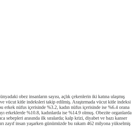
ünyadaki obez insanların sayısı, açlık çekenlerin iki katına ulaşmış
vücut kitle indeksleri takip edilmiş. Araştırmada vücut kitle indeksi
 bu erkek nüfus içerisinde %3.2, kadın nüfus içerisinde ise %6.4 orana
payı erkeklerde %10.8, kadınlarda ise %14.9 olmuş. Obezite organlarda
 sebepleri arasında ilk sıralarda; kalp krizi, diyabet ve bazı kanser
n aşırı zayıf insan yaşarken günümüzde bu rakam 462 milyona yükselmiş