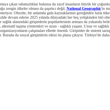
ortaya çıkan rahatsızlıklar bulunsa da zayıf insanların büyük bir çoğunl
ğu zengin ülkeler olması da şaşırtıcı değil.
National Geographic
'in m
steriyor. Obezite, bir anlamda gıda kaynaklarının gereğinden fazla tük
kilde devam ederse 2025 yılında dünyadaki her beş yetişkinden biri ob
ğlık alanındaki girişimlerin popülaritesinin artması da yukarıda belirt
ik, alternatif taşıma yöntemleri ve uzun - sağlıklı yaşam. Uzun ve sağlık
ganizasyonların çalışmaları elbette önemli. Girişimler de sistemi sarsıp 
r. Burada da sosyal girişimlerin etkisi ön plana çıkıyor. Türkiye'de daha