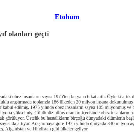
Etohum
ıf olanları geçti
aki obez insanların sayısı 1975'ten bu yana 6 kat arttı. Öyle ki artık d
luklu araştırmada toplamda 186 ülkeden 20 milyon insana dokunulmuş ve 
ayıf kabul edilmiş. 1975 yılında obez insanların sayısı 105 milyonmuş ve
milyona yükselmiş. Günümüz nüfus oranları içerisinde obez insanların 
k görülüyor. Üstelik bu hastalıkların birçoğu dünyadaki ölümlerin başlıca
rın sayısı da artıyor. Araştırmaya göre 1975 yılında dünyada 330 milyo
ş, Afganistan ve Hindistan gibi ülkeler geliyor.