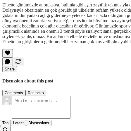
Elbette günümüzde anoreksiya, bulimia gibi aşırı zayıflık takıntısıyla 
Dolayısıyla obezitenin en çok görüldüğü ülkelerin refahın yüksek oldu
gıdaların dünyadaki açlığı gidermeye yetecek kadar fazla olduğunu gö
dünyaya önemli zararlar veriyor. Eğer obezitenin büyüme hızı aynı şe
ekonomik bedelinin çok ağır olacağını öngörüyor. Günümüzde spor ve sa
girişimcilik alanında en önemli 3 trendi şöyle sıralıyor; sanal gerçekl
söylemek yanlış olmaz. Bu anlamda elbette devletlerin ve uluslararası or
Elbette bu girişimlerin gelir modeli her zaman çok kuvvetli olmayabili
Share
Discussion about this post
Comments
Restacks
Top
Latest
Discussions