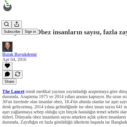
Dünyadaki Obez insanların sayısı, fazla zay
Subscribe
Sign in
Burak Buyukdemir
Apr 04, 2016
Share
The Lancet
isimli medikal yayının yayımladığı araştırmaya göre dünyad
durumda. Araştırma 1975 ve 2014 yılları arasını kapsıyor. Bu uzun so
30'un üzerinde olan insanlar obez, 18.4'ün altında olanlar ise aşırı z
denk geliyormuş. 2014 yılına gelindiğinde ise obez insan sayısı 641 
aşırı yağlanmaya sebep olduğu için birçok hastalığın temel sebebi olara
türleri. Dünyada obez insanların sayısı artarken açlık çeken insanla
durumda. Zayıflığın en fazla görüldüğü ülkelerin başında ise Banglade