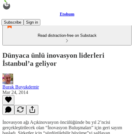
Etohum
Subscribe
Sign in
Read distraction-free on Substack
Dünyaca ünlü inovasyon liderleri
İstanbul’a geliyor
Burak Buyukdemir
Mar 24, 2014
İnovasyon ağı Açıkinovasyon öncülüğünde bu yıl 2’ncisi
gerçekleştirilecek olan “İnovasyon Buluşmaları” için geri sayım
başladı. Şirketler için “sürdürülebilir büyüme”yi sağlayan