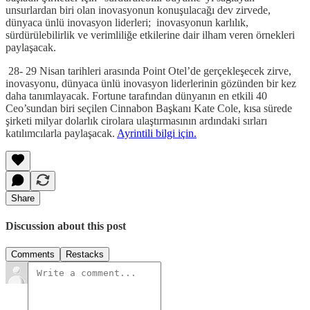
unsurlardan biri olan inovasyonun konuşulacağı dev zirvede,
dünyaca ünlü inovasyon liderleri; inovasyonun karlılık,
sürdürülebilirlik ve verimliliğe etkilerine dair ilham veren örnekleri
paylaşacak.
28- 29 Nisan tarihleri arasında Point Otel’de gerçekleşecek zirve,
inovasyonu, dünyaca ünlü inovasyon liderlerinin gözünden bir kez
daha tanımlayacak. Fortune tarafından dünyanın en etkili 40
Ceo’sundan biri seçilen Cinnabon Başkanı Kate Cole, kısa sürede
şirketi milyar dolarlık cirolara ulaştırmasının ardındaki sırları
katılımcılarla paylaşacak.
Ayrintili bilgi için.
Share
Discussion about this post
Comments
Restacks