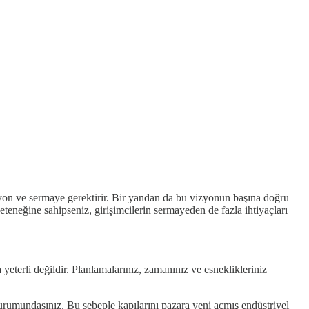
vizyon ve sermaye gerektirir. Bir yandan da bu vizyonun başına doğru
yeteneğine sahipseniz, girişimcilerin sermayeden de fazla ihtiyaçları
eterli değildir. Planlamalarınız, zamanınız ve esneklikleriniz
durumundasınız. Bu sebeple kapılarını pazara yeni açmış endüstriyel