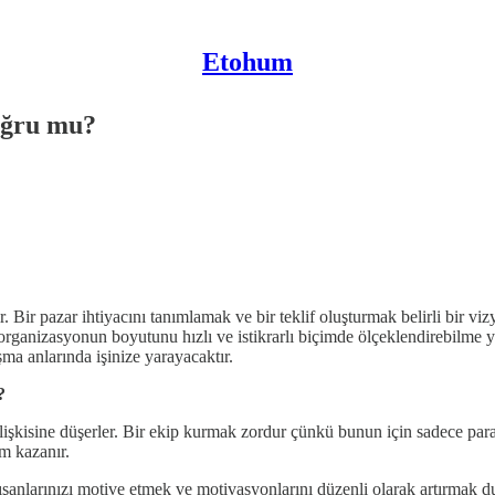
Etohum
oğru mu?
ir. Bir pazar ihtiyacını tanımlamak ve bir teklif oluşturmak belirli bir 
ir organizasyonun boyutunu hızlı ve istikrarlı biçimde ölçeklendirebilme 
ma anlarında işinize yarayacaktır.
?
şkisine düşerler. Bir ekip kurmak zordur çünkü bunun için sadece para y
m kazanır.
ışanlarınızı motive etmek ve motivasyonlarını düzenli olarak artırmak 