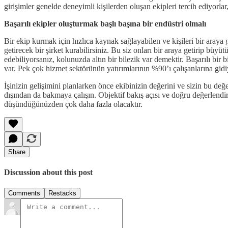
girişimler genelde deneyimli kişilerden oluşan ekipleri tercih ediyorla
Başarılı ekipler oluşturmak başlı başına bir endüstri olmalı
Bir ekip kurmak için hızlıca kaynak sağlayabilen ve kişileri bir araya get
getirecek bir şirket kurabilirsiniz. Bu siz onları bir araya getirip büy
edebiliyorsanız, kolunuzda altın bir bilezik var demektir. Başarılı bi
var. Pek çok hizmet sektörünün yatırımlarının %90’ı çalışanlarına gidi
İşinizin gelişimini planlarken önce ekibinizin değerini ve sizin bu değ
dışından da bakmaya çalışın. Objektif bakış açısı ve doğru değerlendi
düşündüğünüzden çok daha fazla olacaktır.
Share
Discussion about this post
Comments
Restacks