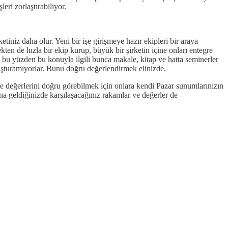
eri zorlaştırabiliyor.
ketiniz daha olur. Yeni bir işe girişmeye hazır ekipleri bir araya
kten de hızla bir ekip kurup, büyük bir şirketin içine onları entegre
a, bu yüzden bu konuyla ilgili bunca makale, kitap ve hatta seminerler
oluşturamıyorlar. Bunu doğru değerlendirmek elinizde.
ünde değerlerini doğru görebilmek için onlara kendi Pazar sunumlarınızın
na geldiğinizde karşılaşacağınız rakamlar ve değerler de