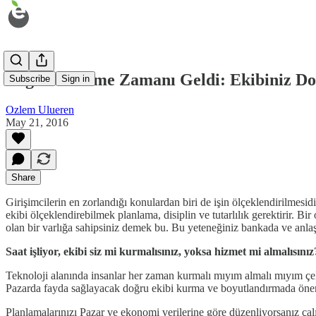
Değerlendirme Zamanı Geldi: Ekibiniz D
Subscribe
Sign in
Ozlem Ulueren
May 21, 2016
Share
Girişimcilerin en zorlandığı konulardan biri de işin ölçeklendirilmesid
ekibi ölçeklendirebilmek planlama, disiplin ve tutarlılık gerektirir. B
olan bir varlığa sahipsiniz demek bu. Bu yeteneğiniz bankada ve anlaş
Saat işliyor, ekibi siz mi kurmalısınız, yoksa hizmet mi almalısınız
Teknoloji alanında insanlar her zaman kurmalı mıyım almalı mıyım çeli
Pazarda fayda sağlayacak doğru ekibi kurma ve boyutlandırmada öne
Planlamalarınızı Pazar ve ekonomi verilerine göre düzenliyorsanız çal