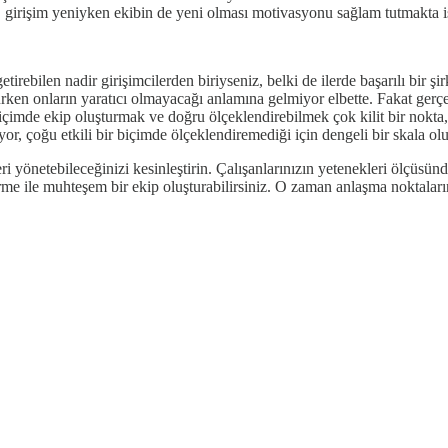
r, girişim yeniyken ekibin de yeni olması motivasyonu sağlam tutmakta işl
irebilen nadir girişimcilerden biriyseniz, belki de ilerde başarılı bir şir
ütürken onların yaratıcı olmayacağı anlamına gelmiyor elbette. Fakat gerçe
r biçimde ekip oluşturmak ve doğru ölçeklendirebilmek çok kilit bir nokt
yor, çoğu etkili bir biçimde ölçeklendiremediği için dengeli bir skala 
eri yönetebileceğinizi kesinleştirin. Çalışanlarınızın yetenekleri ölçüs
rme ile muhteşem bir ekip oluşturabilirsiniz. O zaman anlaşma noktaları