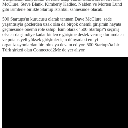
McClure, Steve Blank, Kimberly Kadlec, Nalden ve Morten Lund
gibi isimlerle birlikte Startup İstanbul sahnesinde olacak.
500 Startups'ın kurucusu olarak tanınan Dave McClure, sade
yaşantısıyla gözlerden uzak olsa da birçok önemli girişimin hayata
geçmesinde önemli role sahip. İsim olarak ''500 Startups''ı seçmiş
olsalar da şimdiye kadar binlerce girişime destek vermiş durumdalar
ve potansiyeli yüksek girişimler için dünyadaki en iyi
organizasyonlardan biri olmaya devam ediyor. 500 Startups'ta bir
Türk şirketi olan Connected2Me de yer alıyor.