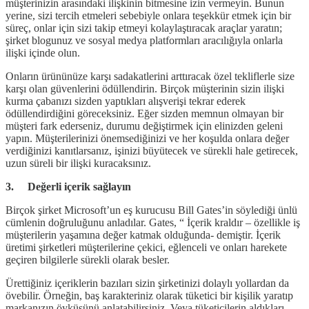
müşterinizin arasındaki ilişkinin bitmesine izin vermeyin. Bunun
yerine, sizi tercih etmeleri sebebiyle onlara teşekkür etmek için bir
süreç, onlar için sizi takip etmeyi kolaylaştıracak araçlar yaratın;
şirket blogunuz ve sosyal medya platformları aracılığıyla onlarla
ilişki içinde olun.
Onların ürününüze karşı sadakatlerini arttıracak özel tekliflerle size
karşı olan güvenlerini ödüllendirin. Birçok müşterinin sizin ilişki
kurma çabanızı sizden yaptıkları alışverişi tekrar ederek
ödüllendirdiğini göreceksiniz. Eğer sizden memnun olmayan bir
müşteri fark ederseniz, durumu değiştirmek için elinizden geleni
yapın. Müşterilerinizi önemsediğinizi ve her koşulda onlara değer
verdiğinizi kanıtlarsanız, işinizi büyütecek ve sürekli hale getirecek,
uzun süreli bir ilişki kuracaksınız.
3. Değerli içerik sağlayın
Birçok şirket Microsoft’un eş kurucusu Bill Gates’in söylediği ünlü
cümlenin doğruluğunu anladılar. Gates, “ İçerik kraldır – özellikle iş
müşterilerin yaşamına değer katmak olduğunda- demiştir. İçerik
üretimi şirketleri müşterilerine çekici, eğlenceli ve onları harekete
geçiren bilgilerle sürekli olarak besler.
Ürettiğiniz içeriklerin bazıları sizin şirketinizi dolaylı yollardan da
övebilir. Örneğin, baş karakteriniz olarak tüketici bir kişilik yaratıp
markanızın öyküsünü anlatabilirsiniz. Veya tüketicilerin aldıkları