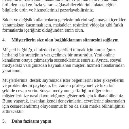
üründen nasıl en fazla yararı sağlayabileceklerini anlatan eğitici
bilgilerle ürün ve hizmetlerinizi pazarlayabilirsiniz.
Sıkıcı ve değişik kullanıcıların gereksinimlerini sağlamayan içerikler
yaratmaktan kaçınmak için, makaleler, resimleri videolar gibi farklı
formatlarda içeriğiniz olduğundan emin olun.
4. Müşterilerin size olan bağlılıklarının sürmesini sağlayın
Müşteri bağlılığı, elinizdeki müşterileri tutmak için kuracağınız
herhangi bir stratejinin vazgeçilmez bir unsurudur. Yeni online
kanalların ortaya çıkmasıyla seçenekleriniz sınırsız. Ayrıca, sosyal
medyadaki varlığınızdan kaynaklanan müşteri hizmeti fırsatlarından
yararlanın.
Müşterileriniz, destek sayfanızda ister beğenilerini ister şikayetlerini
ve problemlerini paylaşsın, her zaman profesyonel ve hızlı bir
şekilde cevap verin. Sosyal medyanın şeffaflığını diğerlerine
müşterilerinize nasıl davrandığınızı göstermek için kullanabilirsiniz.
Bunu yaparak, insanları kendi deneyimlerini çevrelerine aktarmaları
için cesaretlendirmiş oluyorsunuz ki bu da sizin marka bilinirliğinizi
arttıracaktır.
5. Daha fazlasını yapın