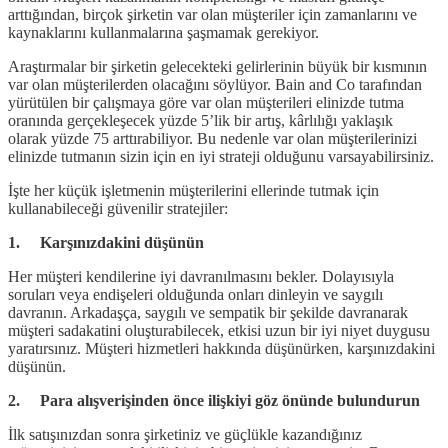
arttığından, birçok şirketin var olan müşteriler için zamanlarını ve
kaynaklarını kullanmalarına şaşmamak gerekiyor.
Araştırmalar bir şirketin gelecekteki gelirlerinin büyük bir kısmının
var olan müşterilerden olacağını söylüyor. Bain and Co tarafından
yürütülen bir çalışmaya göre var olan müşterileri elinizde tutma
oranında gerçekleşecek yüzde 5’lik bir artış, kârlılığı yaklaşık
olarak yüzde 75 arttırabiliyor. Bu nedenle var olan müşterilerinizi
elinizde tutmanın sizin için en iyi strateji olduğunu varsayabilirsiniz.
İşte her küçük işletmenin müşterilerini ellerinde tutmak için
kullanabileceği güvenilir stratejiler:
1. Karşınızdakini düşünün
Her müşteri kendilerine iyi davranılmasını bekler. Dolayısıyla
soruları veya endişeleri olduğunda onları dinleyin ve saygılı
davranın. Arkadaşça, saygılı ve sempatik bir şekilde davranarak
müşteri sadakatini oluşturabilecek, etkisi uzun bir iyi niyet duygusu
yaratırsınız. Müşteri hizmetleri hakkında düşünürken, karşınızdakini
düşünün.
2. Para alışverişinden önce ilişkiyi göz önünde bulundurun
İlk satışınızdan sonra şirketiniz ve güçlükle kazandığınız