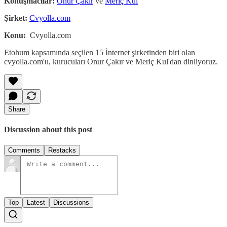
Konuşmacılar:
Onur Çakır
ve
Meriç Kul
Şirket:
Cvyolla.com
Konu:
Cvyolla.com
Etohum kapsamında seçilen 15 İnternet şirketinden biri olan
cvyolla.com'u, kurucuları Onur Çakır ve Meriç Kul'dan dinliyoruz.
Share
Discussion about this post
Comments
Restacks
Top
Latest
Discussions