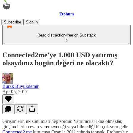
Etohum
Subscribe
Sign in
Read distraction-free on Substack
Connected2me'ye 1.000 USD yatırmış
olsaydınız bugün değeri ne olacaktı?
Burak Buyukdemir
Apr 05, 2017
Girişimlerin ilk sunumları hep zordur. Yatırımcılar ikna olmazlar,
girişimcilerin cevap veremeyeceği veya bilmediği bir çok soru gelir.
Connected2.me
kurucusu Ozan'la 2011 yılında tanıştık, Etohum'a o