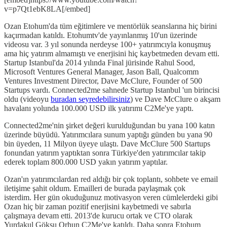
v=p7Qt1ebK8LA[/embed]
Ozan Etohum'da tüm eğitimlere ve mentörlük seanslarına hiç birini
kaçırmadan katıldı. Etohumtv'de yayınlanmış 10'un üzerinde
videosu var. 3 yıl sonunda nerdeyse 100+ yatırımcıyla konuşmuş
ama hiç yatırım almamıştı ve enerjisini hiç kaybetmeden devam etti.
Startup Istanbul'da 2014 yılında Final jürisinde Rahul Sood,
Microsoft Ventures General Manager, Jason Ball, Qualcomm
Ventures Investment Director, Dave McClure, Founder of 500
Startups vardı. Connected2me sahnede Startup Istanbul 'un birincisi
oldu (videoyu
buradan seyredebilirsiniz
) ve Dave McClure o akşam
havalanı yolunda 100.000 USD ilk yatırımı C2Me'ye yaptı.
Connected2me'nin şirket değeri kurulduğundan bu yana 100 katın
üzerinde büyüdü. Yatırımcılara sunum yaptığı günden bu yana 90
bin üyeden, 11 Milyon üyeye ulaştı. Dave McClure 500 Startups
fonundan yatırım yaptıktan sonra Türkiye'den yatırımcılar takip
ederek toplam 800.000 USD yakın yatırım yaptılar.
Ozan'ın yatırımcılardan red aldığı bir çok toplantı, sohbete ve email
iletişime şahit oldum. Emailleri de burada paylaşmak çok
isterdim. Her gün okuduğunuz motivasyon veren cümlelerdeki gibi
Ozan hiç bir zaman pozitif enerjisini kaybetmedi ve sabırla
çalışmaya devam etti. 2013'de kurucu ortak ve CTO olarak
Yurdakul Göksu Orhun C2Me'ye katıldı. Daha sonra Etohum