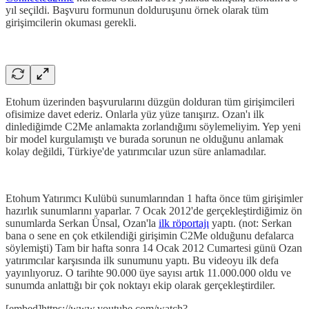
yıl seçildi. Başvuru formunun dolduruşunu örnek olarak tüm
girişimcilerin okuması gerekli.
Etohum üzerinden başvurularını düzgün dolduran tüm girişimcileri
ofisimize davet ederiz. Onlarla yüz yüze tanışırız. Ozan'ı ilk
dinlediğimde C2Me anlamakta zorlandığımı söylemeliyim. Yep yeni
bir model kurgulamıştı ve burada sorunun ne olduğunu anlamak
kolay değildi, Türkiye'de yatırımcılar uzun süre anlamadılar.
Etohum Yatırımcı Kulübü sunumlarından 1 hafta önce tüm girişimler
hazırlık sunumlarını yaparlar. 7 Ocak 2012'de gerçekleştirdiğimiz ön
sunumlarda Serkan Ünsal, Ozan'la
ilk röportajı
yaptı. (not: Serkan
bana o sene en çok etkilendiği girişimin C2Me olduğunu defalarca
söylemişti) Tam bir hafta sonra 14 Ocak 2012 Cumartesi günü Ozan
yatırımcılar karşısında ilk sunumunu yaptı. Bu videoyu ilk defa
yayınlıyoruz. O tarihte 90.000 üye sayısı artık 11.000.000 oldu ve
sunumda anlattığı bir çok noktayı ekip olarak gerçekleştirdiler.
[embed]https://www.youtube.com/watch?