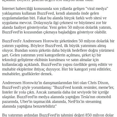
İnternet haberciliği konusunda son yıllarda gelişen ''viral medya''
yaklaşımını kullanan BuzzFeed, kendi alanında önde gelen
uygulamalardan biri. Fakat bu alanda birçok farklı web sitesi ve
uygulama mevcut. Dolayısıyla ilgi çekmesi ve büyümesi zor bir
alanda faaliyet gösteriyorlar. Yeni gelen 50 milyon dolarlık yatırım,
BuzzFeed'in kozasından çıkmaya başladığını gösteriyor olabilir.
BuzzFeed'e Andreessen Horowitz şirketinden 50 milyon dolarlık bir
yatırım yapılmış. Böylece BuzzFeed, ilk büyük yatırımını almış
oluyor. Bundan sonra şirketin daha büyük hedeflere doğru yürümesi
şart. Gelen yatırımın yeni kategorilerin açılması, şirket içi bir
teknoloji geliştirme ekibinin kurulması ve satın almalar için
kullanılacağı açıklandı. BuzzFeed'in yapısı özellikle geniş editör ve
muhabir ekiplerine ihtiyaç duyuyor. Her bir kategori yeni editörler,
muhabirler, grafiklerler demek.
Andreessen Horowitz'in danışmanlarından biri olan Chris Dixon,
BuzzFeed'i şöyle yorumlamış: ''BuzzFeed komik resimler, meme'ler,
listeler ile yola çıktı. Ancak zamanla daha üst seviyede bir içeriğe
ulaştılar. BuzzFeed'in medya alanında yaptığını Tesla'nın otomobil
pazarında, Uber'in taşımacılık alanında, NetFlix'in streaming
alanında yaptığına benzetebiliriz''
Bu yatırımın ardından BuzzFeed'in tahmini değeri 850 milyon dolar