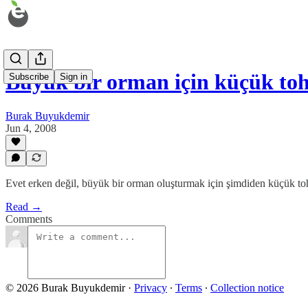
Büyük bir orman için küçük toh
Subscribe
Sign in
Burak Buyukdemir
Jun 4, 2008
Evet erken değil, büyük bir orman oluşturmak için şimdiden küçük to
Read →
Comments
© 2026 Burak Buyukdemir
·
Privacy
∙
Terms
∙
Collection notice