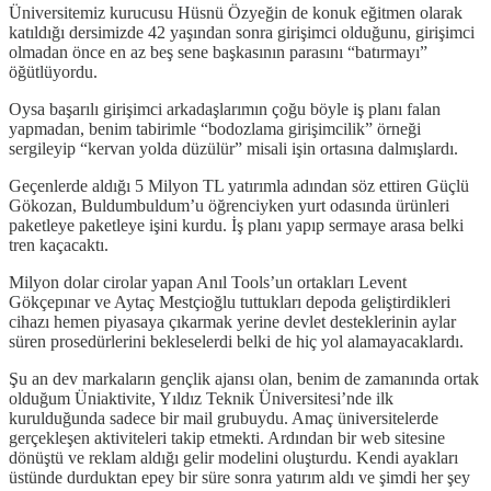
Üniversitemiz kurucusu Hüsnü Özyeğin de konuk eğitmen olarak
katıldığı dersimizde 42 yaşından sonra girişimci olduğunu, girişimci
olmadan önce en az beş sene başkasının parasını “batırmayı”
öğütlüyordu.
Oysa başarılı girişimci arkadaşlarımın çoğu böyle iş planı falan
yapmadan, benim tabirimle “bodozlama girişimcilik” örneği
sergileyip “kervan yolda düzülür” misali işin ortasına dalmışlardı.
Geçenlerde aldığı 5 Milyon TL yatırımla adından söz ettiren Güçlü
Gökozan, Buldumbuldum’u öğrenciyken yurt odasında ürünleri
paketleye paketleye işini kurdu. İş planı yapıp sermaye arasa belki
tren kaçacaktı.
Milyon dolar cirolar yapan Anıl Tools’un ortakları Levent
Gökçepınar ve Aytaç Mestçioğlu tuttukları depoda geliştirdikleri
cihazı hemen piyasaya çıkarmak yerine devlet desteklerinin aylar
süren prosedürlerini bekleselerdi belki de hiç yol alamayacaklardı.
Şu an dev markaların gençlik ajansı olan, benim de zamanında ortak
olduğum Üniaktivite, Yıldız Teknik Üniversitesi’nde ilk
kurulduğunda sadece bir mail grubuydu. Amaç üniversitelerde
gerçekleşen aktiviteleri takip etmekti. Ardından bir web sitesine
dönüştü ve reklam aldığı gelir modelini oluşturdu. Kendi ayakları
üstünde durduktan epey bir süre sonra yatırım aldı ve şimdi her şey