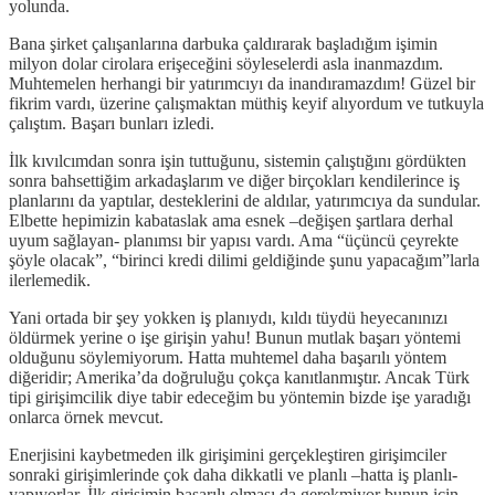
yolunda.
Bana şirket çalışanlarına darbuka çaldırarak başladığım işimin
milyon dolar cirolara erişeceğini söyleselerdi asla inanmazdım.
Muhtemelen herhangi bir yatırımcıyı da inandıramazdım! Güzel bir
fikrim vardı, üzerine çalışmaktan müthiş keyif alıyordum ve tutkuyla
çalıştım. Başarı bunları izledi.
İlk kıvılcımdan sonra işin tuttuğunu, sistemin çalıştığını gördükten
sonra bahsettiğim arkadaşlarım ve diğer birçokları kendilerince iş
planlarını da yaptılar, desteklerini de aldılar, yatırımcıya da sundular.
Elbette hepimizin kabataslak ama esnek –değişen şartlara derhal
uyum sağlayan- planımsı bir yapısı vardı. Ama “üçüncü çeyrekte
şöyle olacak”, “birinci kredi dilimi geldiğinde şunu yapacağım”larla
ilerlemedik.
Yani ortada bir şey yokken iş planıydı, kıldı tüydü heyecanınızı
öldürmek yerine o işe girişin yahu! Bunun mutlak başarı yöntemi
olduğunu söylemiyorum. Hatta muhtemel daha başarılı yöntem
diğeridir; Amerika’da doğruluğu çokça kanıtlanmıştır. Ancak Türk
tipi girişimcilik diye tabir edeceğim bu yöntemin bizde işe yaradığı
onlarca örnek mevcut.
Enerjisini kaybetmeden ilk girişimini gerçekleştiren girişimciler
sonraki girişimlerinde çok daha dikkatli ve planlı –hatta iş planlı-
yapıyorlar. İlk girişimin başarılı olması da gerekmiyor bunun için.