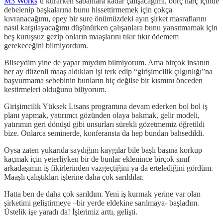
M3 Works
’ü kurarken sabahlara kadar çalışacağımı, borç harç içinde
debelenip başkalarına bunu hissettirmemek için çokça
kıvranacağımı, epey bir sure önümüzdeki ayın şirket masraflarını
nasıl karşılayacağımı düşünürken çalışanlara bunu yansıtmamak için
beş kuruşsuz gezip onların maaşlarını tıkır tıkır ödemem
gerekeceğini bilmiyordum.
Bilseydim yine de yapar mıydım bilmiyorum. Ama birçok insanın
her ay düzenli maaş aldıkları işi terk edip “girişimcilik çılgınlığı”na
başvurmama sebebinin bunların hiç değilse bir kısmını önceden
kestirmeleri olduğunu biliyorum.
Girişimcilik Yüksek Lisans programına devam ederken bol bol iş
planı yapmak, yatırımcı gözünden olaya bakmak, gelir modeli,
yatırımın geri dönüşü gibi unsurları sürekli gözetmemiz öğretildi
bize. Onlarca seminerde, konferansta da hep bundan bahsedildi.
Oysa zaten yukarıda saydığım kaygılar bile başlı başına korkup
kaçmak için yeterliyken bir de bunlar eklenince birçok sınıf
arkadaşımın iş fikirlerinden vazgeçtiğini ya da ertelediğini gördüm.
Maaşlı çalıştıkları işlerine daha çok sarıldılar.
Hatta ben de daha çok sarıldım. Yeni iş kurmak yerine var olan
şirketimi geliştirmeye –bir yerde eldekine sarılmaya- başladım.
Üstelik işe yaradı da! İşlerimiz arttı, gelişti.