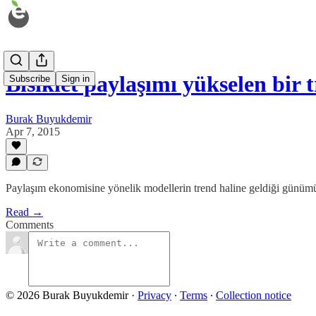
Bisiklet paylaşımı yükselen bir
Subscribe
Sign in
Burak Buyukdemir
Apr 7, 2015
Paylaşım ekonomisine yönelik modellerin trend haline geldiği günümü
Read →
Comments
© 2026 Burak Buyukdemir
·
Privacy
∙
Terms
∙
Collection notice