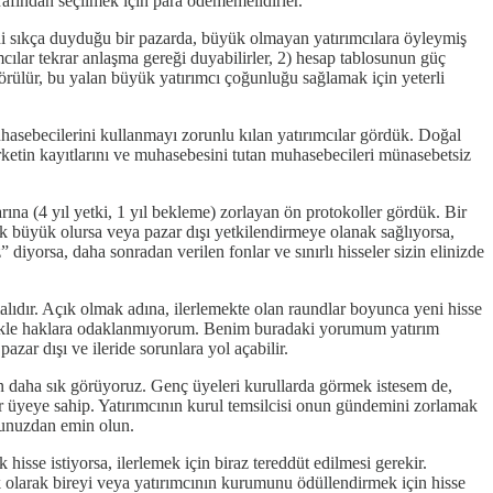
tarafından seçilmek için para ödememelidirler.
ini sıkça duyduğu bir pazarda, büyük olmayan yatırımcılara öyleymiş
ımcılar tekrar anlaşma gereği duyabilirler, 2) hesap tablosunun güç
 görülür, bu yalan büyük yatırımcı çoğunluğu sağlamak için yeterli
uhasebecilerini kullanmayı zorunlu kılan yatırımcılar gördük. Doğal
irketin kayıtlarını ve muhasebesini tutan muhasebecileri münasebetsiz
na (4 yıl yetki, 1 yıl bekleme) zorlayan ön protokoller gördük. Bir
çok büyük olursa veya pazar dışı yetkilendirmeye olanak sağlıyorsa,
diyorsa, daha sonradan verilen fonlar ve sınırlı hisseler sizin elinizde
ıdır. Açık olmak adına, ilerlemekte olan raundlar boyunca yeni hisse
celikle haklara odaklanmıyorum. Benim buradaki yorumum yatırım
ar dışı ve ileride sorunlara yol açabilir.
 daha sık görüyoruz. Genç üyeleri kurullarda görmek istesem de,
ir üyeye sahip. Yatırımcının kurul temsilcisi onun gündemini zorlamak
uğunuzdan emin olun.
hisse istiyorsa, ilerlemek için biraz tereddüt edilmesi gerekir.
k olarak bireyi veya yatırımcının kurumunu ödüllendirmek için hisse