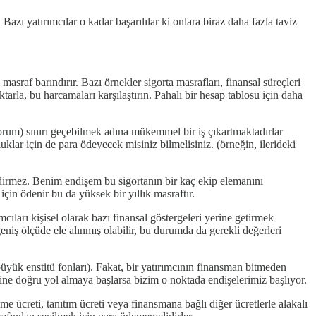
Bazı yatırımcılar o kadar başarılılar ki onlara biraz daha fazla taviz
raf barındırır. Bazı örnekler sigorta masrafları, finansal süreçleri
arla, bu harcamaları karşılaştırın. Pahalı bir hesap tablosu için daha
orum) sınırı geçebilmek adına mükemmel bir iş çıkartmaktadırlar
klar için de para ödeyecek misiniz bilmelisiniz. (örneğin, ilerideki
dirmez. Benim endişem bu sigortanın bir kaç ekip elemanını
çin ödenir bu da yüksek bir yıllık masraftır.
ları kişisel olarak bazı finansal göstergeleri yerine getirmek
niş ölçüde ele alınmış olabilir, bu durumda da gerekli değerleri
büyük enstitü fonları). Fakat, bir yatırımcının finansman bitmeden
ne doğru yol almaya başlarsa bizim o noktada endişelerimiz başlıyor.
me ücreti, tanıtım ücreti veya finansmana bağlı diğer ücretlerle alakalı