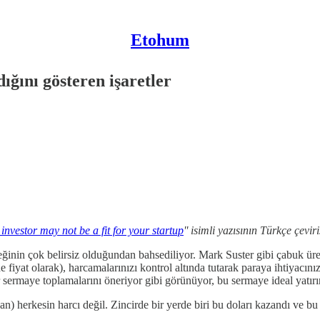
Etohum
ığını gösteren işaretler
 investor may not be a fit for your startup
'' isimli yazısının Türkçe çeviri
ğinin çok belirsiz olduğundan bahsediliyor. Mark Suster gibi çabuk ürey
iyat olarak), harcamalarınızı kontrol altında tutarak paraya ihtiyacın
r sermaye toplamalarını öneriyor gibi görünüyor, bu sermaye ideal yatır
an) herkesin harcı değil. Zincirde bir yerde biri bu doları kazandı ve b