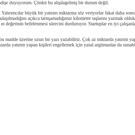
endişe duyuyorum. Çünkü bu alışılagelmiş bir durum değil.
atırımcılar büyük bir yatırım miktarına söz veriyorlar fakat daha sonra
laşılmadığını açıkca tartışamadığımız kilometre taşlarını yazmak oldukça 
 değerinin belirlenmesi sürecini durduruyor. Startuplar en iyi çalışanlar
u madde üzerine uzun bir yazı yazabiliriz. Çok az miktarda yatırım ya
iktarda yatırım yapan kişileri engellemek için yasal argümanlar da suna