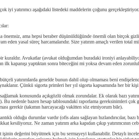
çok iyi yatırımcı aşağıdaki listedeki maddelerin çoğunu gerçekleştiriyor. 
ılar:
 önemsiz, ama hepsi beraber düşünüldüğünde önemli olan birçok gizli mas
 eden yasal süreç harcamalarıdır. Size yatırım amaçlı verilen total mikt
bir kuraldır. Avukatlar (avukat olduğumdan buradaki ironiyi anlayabiliy
ın ilk kapanışı yaptıktan sonra biteceğini mi yoksa devam eden zorunlulu
 bütçeli yatırımlarda genelde bunun dahil olup olmaması beni endişelen
aklanır. Çünkü sigorta primleri her yıl sigorta kapsamında her bir kişi i
ağlamak konusunda açıkgözlü olmak zorundalar. Ek olarak bazı yatırımcı
ş). Bu nedenle bazen hesap tablosundaki raporlama gereksinimleri çok ge
pması gerekir (takımın harcayacağı vakitten söz etmiyorum bile).
tıklı olduğu durumlar vardır (ofis alanı sağlayan hızlandırıcılar, bazı 
kat kesiliyoruz. Ne zaman yatırım arka kapıdan çıkıp yatırımcının cebi
t işinin değerini büyütmek için bu sermayeyi kullanabilir. Detaylı incele