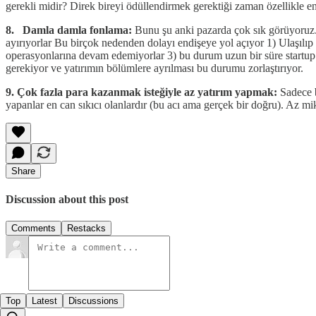
gerekli midir? Direk bireyi ödüllendirmek gerektiği zaman özellikle 
8. Damla damla fonlama:
Bunu şu anki pazarda çok sık görüyoruz. Y
ayırıyorlar Bu birçok nedenden dolayı endişeye yol açıyor 1) Ulaşılıp u
operasyonlarına devam edemiyorlar 3) bu durum uzun bir süre startup ın
gerekiyor ve yatırımın bölümlere ayrılması bu durumu zorlaştırıyor.
9. Çok fazla para kazanmak isteğiyle az yatırım yapmak:
Sadece b
yapanlar en can sıkıcı olanlardır (bu acı ama gerçek bir doğru). Az m
Share
Discussion about this post
Comments
Restacks
Top
Latest
Discussions