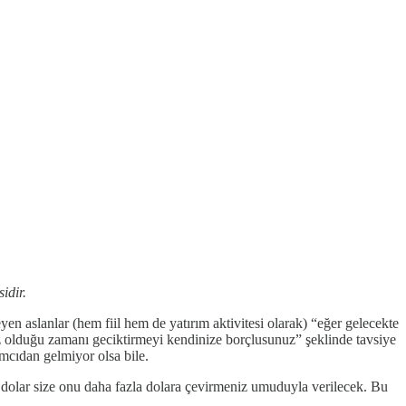
sidir.
en aslanlar (hem fiil hem de yatırım aktivitesi olarak) “eğer gelecekte
ız olduğu zamanı geciktirmeyi kendinize borçlusunuz” şeklinde tavsiye
ımcıdan gelmiyor olsa bile.
u dolar size onu daha fazla dolara çevirmeniz umuduyla verilecek. Bu