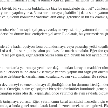
dürlerin zararları anlaşma bulmak için karşılanır, startuplar bir şirket 
re büyük bir yatırımcı bulduğunda bize bu maddelerle geri gel” cümles
r yatırım yapılmıyorsa, 3 ana sorun ortaya çıkabilir: 1) daha sonra yatır
ak ve 3) ileriki konularda yatırımcıların onayı gerekirse ki bu sık olarak
r muhasebe firmasıyla çalışmaya zorlayan veya startupı yatırımcıların m
derse bu durum bazı endişelere yol açar. Ek olarak, bu yatırımcıların ş
zde 25’e kadar opsiyon fonu bulundurmaya veya pazardışı yetki koşulları
lsa da, bu startupın işe alım politikası ile tutarlı olmalıdır. Eğer fon 
Her şey güzel, eğer gerekli olursa senin için büyük bir fon ayırabiliriz” 
 durumlarda yatırımcıyı yeni hisse dağıtımından koruyan maddeler olmal
mcının ilerideki raundlarda ek sermaye yatırımı yapmasını sağlayan ön
sse dağıtımıyla karşılamama koşulunu koyan yatırımcılara. Bu sadece paz
nu devretmeyi ve emekli olmayı düşündüğünden bu durumu istediğimden
niz. Örneğin, bizim çalıştığımız bir şirket direktörler kurulunda genç b
apanıştan sonra olsa da, kapanıştan önce yatırımcı ile aynı sayfada old
rtışmaya yol açtı. Eğer yatırımcının kurul temsilcisi hizmetleri için ek 
rumda, aslında genel ortak olarak kurula hizmet etmek onların görevi. E