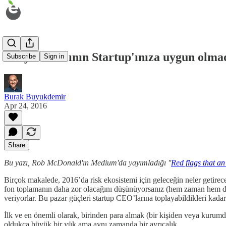
Bir yatırımcının Startup'ınıza uygun olmad
Subscribe
Sign in
Burak Buyukdemir
Apr 24, 2016
Share
Bu yazı, Rob McDonald'ın Medium'da yayımladığı ''
Red flags that an
Birçok makalede, 2016’da risk ekosistemi için geleceğin neler getirece
fon toplamanın daha zor olacağını düşünüyorsanız (hem zaman hem de f
veriyorlar. Bu pazar güçleri startup CEO’larına toplayabildikleri kada
İlk ve en önemli olarak, birinden para almak (bir kişiden veya kurumd
oldukça büyük bir yük ama aynı zamanda bir ayrıcalık.