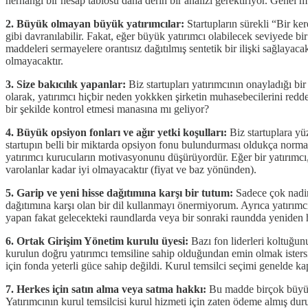
herhangi bir hesap tablosu daha derin bir analizi gerektiriyor. Genel mü
2. Büyük olmayan büyük yatırımcılar:
Startupların sürekli “Bir ke
gibi davranılabilir. Fakat, eğer büyük yatırımcı olabilecek seviyede bi
maddeleri sermayelere orantısız dağıtılmış sentetik bir ilişki sağlayac
olmayacaktır.
3. Size bakıcılık yapanlar:
Biz startupları yatırımcının onayladığı bi
olarak, yatırımcı hiçbir neden yokkken şirketin muhasebecilerini redde
bir şekilde kontrol etmesi manasına mı geliyor?
4. Büyük opsiyon fonları ve ağır yetki koşulları:
Biz startuplara yü
startupın belli bir miktarda opsiyon fonu bulundurması oldukça normal o
yatırımcı kurucuların motivasyonunu düşürüyordür. Eğer bir yatırımcı, “
varolanlar kadar iyi olmayacaktır (fiyat ve baz yönünden).
5. Garip ve yeni hisse dağıtımına karşı bir tutum:
Sadece çok nadir
dağıtımına karşı olan bir dil kullanmayı önermiyorum. Ayrıca yatırı
yapan fakat gelecekteki raundlarda veya bir sonraki raundda yeniden hi
6. Ortak Girişim Yönetim kurulu üyesi:
Bazı fon liderleri koltuğu
kurulun doğru yatırımcı temsiline sahip olduğundan emin olmak istersi
için fonda yeterli güce sahip değildi. Kurul temsilci seçimi genelde k
7. Herkes için satın alma veya satma hakkı:
Bu madde birçok büyük ta
Yatırımcının kurul temsilcisi kurul hizmeti için zaten ödeme almış du