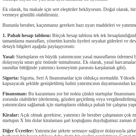
Ek olarak, bu makale için sert eleştiriler bekliyorum. Doğal olarak, bir
vermeye gönüllü olabilirsiniz.
Bununla beraber, kaçınmanız gereken bazı uyarı maddeleri ve yatırımc
1. Pahalı hesap tablosu:
Birçok hesap tablosu tek tek hesaplandığında
tamamlama masrafları, yönetim kurulu üyeleri seyahat giderleri ve devam
detaylı bilgileri aşağıda paylaşıyorum:
Yasal:
Startupların en büyük yatırımcının yasal masraflarını ödemesi 
dolayısıyla sınırı göz önünde tutmalısınız. Ek olarak, yasal harcamalar
raundlar bittiğinde yatırımcı konseyinin parasını karşılamak gibi).
Sigorta:
Sigorta, Seri A finansmanlar için oldukça normaldir. Yüksek
kapsayacak şekilde genişletilmiş halini yatırımcının dayatmasından kayn
Finansman:
Bu kazanması zor bir nokta çünkü startuplar finansmanı s
zorunda olabilirler (derlenmiş, gözden geçirilmiş veya vergilendirilmi
yatırımcılara sağlamak için startupların oldukça pahalı bir çalışma ya
Kiralar:
Açık olmak gerekirse, yatırımcı ile beraber çalışmanın çok man
startupın X bin dolar kiralaması şart koştuğunu duyduğumuz zaman dik
Diğer Ücretler:
Yatırımcılar şirkete sermaye sağlıyor dolayısıyla şirke